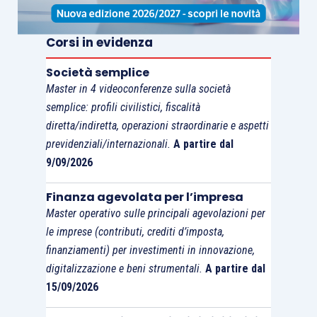
ultimi anni è
testimonianza della validità della
scelta strategica compiuta da molti piccoli e
Corsi in evidenza
medi imprenditori
che si sono quotati.
Società semplice
Master in 4 videoconferenze sulla società
Infatti, nel 2020 e nel 2021, si sono
quotate 67
semplice: profili civilistici, fiscalità
società di cui almeno 43 (64%) classificabili
diretta/indiretta, operazioni straordinarie e aspetti
nella categoria “imprese familiari”
; tra l’altro, in
previdenziali/internazionali.
A partire dal
termini di
performance
, le aziende familiari si sono
9/09/2026
dimostrate, anche in periodo di crisi e post crisi,
Finanza agevolata per l’impresa
le più resilienti.
Master operativo sulle principali agevolazioni per
le imprese (contributi, crediti d’imposta,
Anche il
legislatore fiscale
, ma non solo, ha
finanziamenti) per investimenti in innovazione,
capito
l’importanza del passaggio
digitalizzazione e beni strumentali.
A partire dal
generazionale e dello strumento della
15/09/2026
quotazione
per agevolare il passaggio