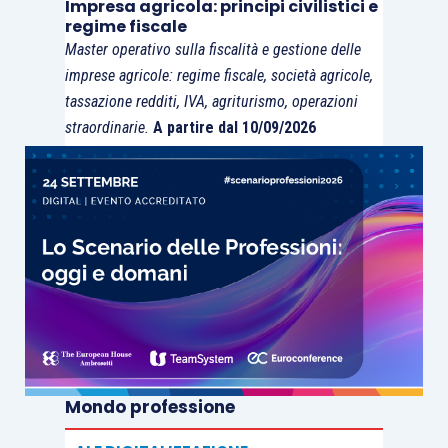
Impresa agricola: principi civilistici e
generazionale; dalla costituzione delle
holding
regime fiscale
“di famiglia” con utilizzo dell’
articolo 177 Tuir
,
Master operativo sulla fiscalità e gestione delle
alle
agevolazioni fiscali esistenti
– da ormai 5
imprese agricole: regime fiscale, società agricole,
tassazione redditi, IVA, agriturismo, operazioni
anni – a compensazione dei costi da sostenersi
straordinarie.
A partire dal 10/09/2026
nei percorsi di quotazione.
Si diceva, non solo il legislatore fiscale,
riferendosi alla prassi in materia; la stessa
Agenzia delle Entrate in molte
risoluzioni,
risposte e consulenze giuridiche, si è
dimostrata oltremodo a favore dei passaggi
generazionali effettuati attraverso l’utilizzo di
operazioni straordinarie
.
Mondo professione