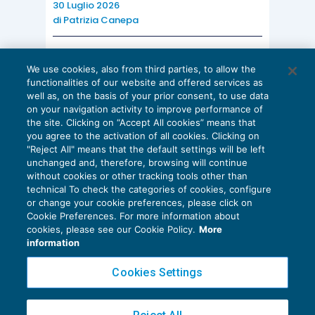
30 Luglio 2026
di
Patrizia Canepa
AI E DIGITALIZZAZIONE
We use cookies, also from third parties, to allow the
EU AI Act e studi professionali: le
functionalities of our website and offered services as
scadenze concrete
well as, on the basis of your prior consent, to use data
on your navigation activity to improve performance of
27 Luglio 2026
the site. Clicking on “Accept All cookies” means that
di
Diego Barberi
e
Stefano Dovier
you agree to the activation of all cookies. Clicking on
"Reject All" means that the default settings will be left
unchanged and, therefore, browsing will continue
without cookies or other tracking tools other than
technical To check the categories of cookies, configure
or change your cookie preferences, please click on
Cookie Preferences. For more information about
Privacy Policy
cookies, please see our Cookie Policy.
More
Cookie Policy
information
Euroconference NEWS è una testata registrata al Tribunale di Milano Reg. n. 8556/2026
Cookies Settings
Direttore responsabile Sandro Cerato
Copyright 2016 ©
Gruppo Euroconference S.p.A.
v2.32.2