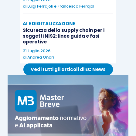
markets
”, come EGM Italia, la quotazione si
di
Luigi Ferrajoli
e
Francesco Ferrajoli
realizza con
un’apertura iniziale del capitale
formulata su misura
,
senza la perdita del
AI E DIGITALIZZAZIONE
controllo da parte dei gruppi familiari
Sicurezza della supply chain per i
soggetti NIS2: linee guida e fasi
proprietari
, in quanto è richiesto un
flottante
operative
minimo del 10%
.
31 Luglio 2026
di
Andrea Onori
Con la
quotazione su EGM Italia
, le imprese
Vedi tutti gli articoli di EC News
familiari possono
garantire la stabilità della
struttura proprietaria, senza il rischio di perdita
del controllo dell’azienda
, elemento percepito
come
inibitore alla quotazione
ma che è
ampiamente superato sui mercati azionari di
crescita delle PMI.
Il successo di questo strumento finanziario negli