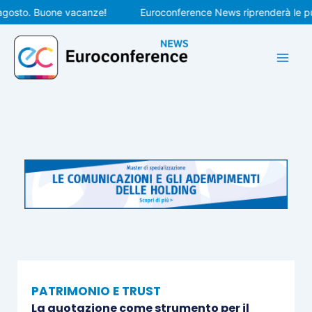
Vai
sto. Buone vacanze!
Euroconference News riprenderà le pubbli
al
contenuto
PATRIMONIO E TRUST
La quotazione come strumento per il