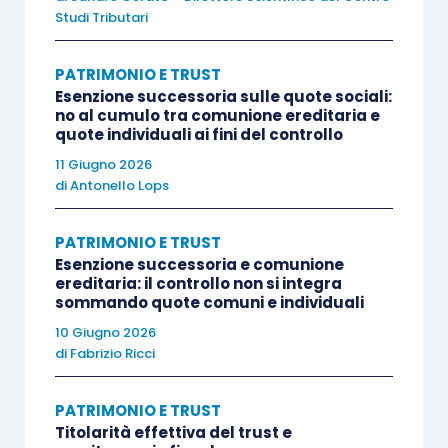
Studi Tributari
Le principali difficoltà che pensano di incontrare
sono:
PATRIMONIO E TRUST
Esenzione successoria sulle quote sociali:
no al cumulo tra comunione ereditaria e
per il 36% riuscire a
garantire la
quote individuali ai fini del controllo
continuità aziendale
,
11 Giugno 2026
per il 32,6% il
timore di scontentare
di
Antonello Lops
qualche erede
,
per il 21,8%
individuare il sostituto
PATRIMONIO E TRUST
adatto
.
Esenzione successoria e comunione
ereditaria: il controllo non si integra
sommando quote comuni e individuali
E questo genera
l’immobilismo a cui stiamo
10 Giugno 2026
assistendo in merito
; l’Italia rischia di diventare
di
Fabrizio Ricci
non solo un paese con
età media elevata
, in
assenza di transizione demografica per effetto di
PATRIMONIO E TRUST
Titolarità effettiva del trust e
denatalità, ma anche un paese con una
classe