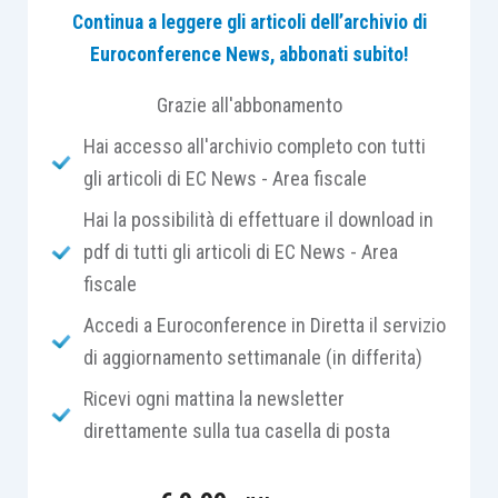
Continua a leggere gli articoli dell’archivio di
che mette in forte stress la struttura dell’intero
Euroconference News, abbonati subito!
“sistema Paese” se è vero, come è vero, che
importanti studi statistici rilevano che
una
Grazie all'abbonamento
impresa su 5 dovrà affrontare il passaggio
Hai accesso all'archivio completo con tutti
generazionale nei prossimi 5 anni
e che:
gli articoli di EC News - Area fiscale
Hai la possibilità di effettuare il download in
–
circa il 50% delle aziende sopravvive al primo
pdf di tutti gli articoli di EC News - Area
passaggio generazionale
;
fiscale
–
circa il 15% delle aziende sopravvive al
Accedi a Euroconference in Diretta il servizio
secondo passaggio generazionale
.
di aggiornamento settimanale (in differita)
Ricevi ogni mattina la newsletter
Questa evidente criticità è nota al sistema,
direttamente sulla tua casella di posta
politico legislativo, che negli ultimi anni ha
incentivato i sistemi di passaggio