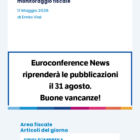
monitoraggio fiscale
imprenditoriale sempre più “attempata”
.
11 Maggio 2026
di
Ennio Vial
Un’
indagine di Unioncamere-InfoCamere
, sulla
base del Registro delle imprese, ha classificato i
3 milioni di ditte individuali secondo quattro
classi di età (18-29 anni, 30-49, 50-69 e da 70 in
su) arrivando alla conclusione che
il baricentro
dell’impresa italiana ormai sta nella classe tra i
50 e i 69 anni
.
Si diceva del perché la quotazione può aiutare il
passaggio generazionale, iniziando da quanto
indicato da Borsa italiana stessa come
Area fiscale
motivazione
ovverosia la possibilità di
liquidare
Articoli del giorno
la propria partecipazione nella società quotata.