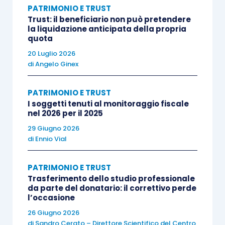
utilizzando quale fonte il CENSIS, troppi sono in
PATRIMONIO E TRUST
Italia i casi in cui il
passaggio
di un’azienda
Trust: il beneficiario non può pretendere
la liquidazione anticipata della propria
dall’imprenditore agli eredi genera crisi, con gravi
quota
danni per l’impresa, i dipendenti e le comunità.
20 Luglio 2026
di
Angelo Ginex
Al momento,
il 50,3% degli imprenditori non ha
ancora pensato alla trasmissione agli eredi del
PATRIMONIO E TRUST
I soggetti tenuti al monitoraggio fiscale
proprio patrimonio personale e aziendale
.
nel 2026 per il 2025
29 Giugno 2026
Di questi, il
32,2% tende a rimandare
e il
18,2%
di
Ennio Vial
non è interessato a cosa accadrà dopo di lui
.
PATRIMONIO E TRUST
Trasferimento dello studio professionale
Con specifico riferimento al
patrimonio
da parte del donatario: il correttivo perde
aziendale
, l’88,3% degli imprenditori non ne ha
l’occasione
cominciato il trasferimento agli eredi.
26 Giugno 2026
di
Sandro Cerato – Direttore Scientifico del Centro