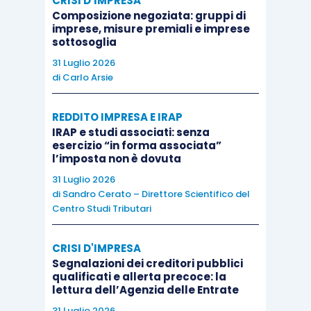
CRISI D'IMPRESA
Composizione negoziata: gruppi di
Questo può essere vero, ad esempio, in tema di
imprese, misure premiali e imprese
sottosoglia
passaggio generazionale, se
tra gli eredi esiste
31 Luglio 2026
qualcuno che non vuole
,
non può (o non sa)
di
Carlo Arsie
gestire l’azienda
; la
liquidazione
, in questo caso,
può essere parziale ed
avvantaggia sia l’erede
REDDITO IMPRESA E IRAP
che vuole continuare ad esercitare l’impresa
,
IRAP e studi associati: senza
esercizio “in forma associata”
magari trovando
nuovi capitali
, sia l’erede che
l’imposta non è dovuta
vuole liquidare anche solo per fare altro
.
31 Luglio 2026
di
Sandro Cerato – Direttore Scientifico del
Centro Studi Tributari
Quante aziende si sono trovate in difficoltà a
causa degli
eredi di soci silenti
, che silenti non
CRISI D'IMPRESA
vogliono più restare?
Segnalazioni dei creditori pubblici
qualificati e allerta precoce: la
lettura dell’Agenzia delle Entrate
Sui mercati di crescita delle PMI “
SMEs Growth
31 Luglio 2026