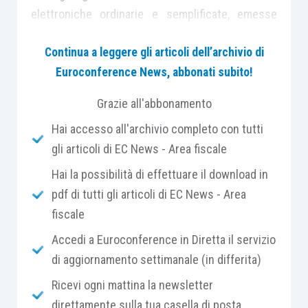
elettroniche ordinarie e semplificate, emesse
verso i privati e verso le Pubbliche
Continua a leggere gli articoli dell’archivio di
amministrazioni, nelle quali il cedente/prestatore
Euroconference News, abbonati subito!
ha
indicato l’assolvimento dell’imposta di bollo
.
Tale indicazione viene rilevata dalla valorizzazione
Grazie all'abbonamento
a “SI” del campo “
Bollo virtuale
” (2.1.1.6.1 nel
Hai accesso all'archivio completo con tutti
tracciato record della fattura ordinaria e 2.1.1.5
gli articoli di EC News - Area fiscale
del tracciato record della fattura semplificata)
all’interno del file con estensione .xml
Hai la possibilità di effettuare il download in
contenente la fattura elettronica emessa.
pdf di tutti gli articoli di EC News - Area
fiscale
L’elenco B
contiene gli elementi identificativi
Accedi a Euroconference in Diretta il servizio
delle fatture elettroniche ordinarie e
di aggiornamento settimanale (in differita)
semplificate, emesse verso i privati (soggetti Iva
Ricevi ogni mattina la newsletter
e consumatori finali) e verso le Pubbliche
direttamente sulla tua casella di posta