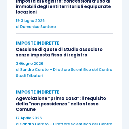
Imposta di Registro: concessioni d’uso di
camerali, diritti di segreteria, diritti di
immobili degli enti territoriali equiparate
conservatoria, diritti di cancelleria, marche da
locazioni
bollo, contributo unificato), potrà trovare
19 Giugno 2026
applicazione l’
articolo 5
della tabella B allegata
di
Domenico Santoro
D.P.R. 642/1972
che
esenta dall’imposta di bollo
IMPOSTE INDIRETTE
gli atti relativi alla riscossione ed al rimborso
Cessione di quote di studio associato
dei tributi, dei contributi e delle entrate extra
senza imposta fissa di registro
tributarie dello Stato
.
3 Giugno 2026
di
Sandro Cerato – Direttore Scientifico del Centro
Studi Tributari
Da ultimo l’Agenzia delle entrate (
risposta
all’istanza di interpello n. 570/E/2021
),
IMPOSTE INDIRETTE
interpellata sull’obbligo di
denuncia da parte di
Agevolazione “prima casa”: il requisito
pubblici ufficiali del
mancato assolvimento
della “non possidenza” nello stesso
Comune
dell’imposta di bollo sulle fatture elettroniche
17 Aprile 2026
ricevute
, evidenzia come la procedura
di
Sandro Cerato – Direttore Scientifico del Centro
automatizzata individua nell’emittente la fattura