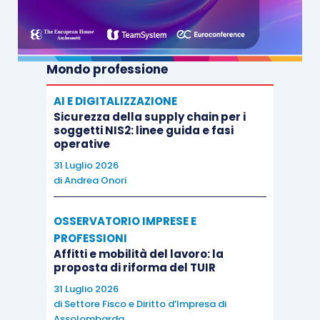
procedure di regolarizzazione
dell’assolvimento
dell’imposta di bollo e di recupero del tributo, ai
sensi degli
articoli 19
e
31 D.P.R. 642/1972
,
nei
Mondo professione
casi diversi dalla fatturazione elettronica
(
risposta all’istanza di interpello n. 570/2021
).
AI E DIGITALIZZAZIONE
Sicurezza della supply chain per i
soggetti NIS2: linee guida e fasi
operative
31 Luglio 2026
di
Andrea Onori
OSSERVATORIO IMPRESE E
PROFESSIONI
Affitti e mobilità del lavoro: la
proposta di riforma del TUIR
31 Luglio 2026
di
Settore Fisco e Diritto d’Impresa di
Assolombarda