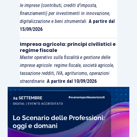
le imprese (contributi, crediti d’imposta,
(…) devono essere inviati a cura dell’Ufficio che li ha
finanziamenti) per investimenti in innovazione,
ricevuti (…) per la loro regolarizzazione ai sensi
digitalizzazione e beni strumentali.
A partire dal
dell’articolo 31, al competente ufficio del registro
15/09/2026
(ora uffici territoriali dell’Agenzia delle entrate)
entro
Impresa agricola: principi civilistici e
trenta giorni dalla data di ricevimento
(…)”
.
regime fiscale
Master operativo sulla fiscalità e gestione delle
I soggetti indicati nell’
articolo 19 D.P.R. 642/1972
imprese agricole: regime fiscale, società agricole,
non hanno l’obbligo di segnalare, al competente
tassazione redditi, IVA, agriturismo, operazioni
ufficio dell’Agenzia delle entrate, le fatture
straordinarie.
A partire dal 10/09/2026
elettroniche non in regola ai fini dell’imposta di
bollo,
inviate in attuazione delle disposizioni di
cui all’
articolo 1, commi 209 e seguenti, L.
244/2007
(fatturazione verso la PA).
Restano comunque applicabili le
ordinarie