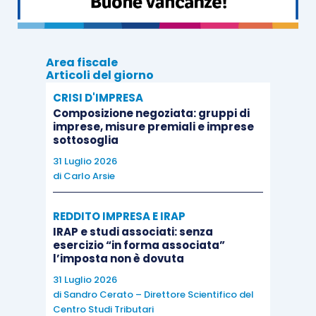
La comunicazione deve contenere:
Area fiscale
Articoli del giorno
a) codice fiscale, denominazione, cognome e
nome del
cedente/prestatore
;
CRISI D'IMPRESA
Composizione negoziata: gruppi di
imprese, misure premiali e imprese
b)
numero identificativo della comunicazione
,
sottosoglia
anno d’imposta e trimestre di riferimento;
31 Luglio 2026
di
Carlo Arsie
c)
codice atto
, da riportare nel modello di
REDDITO IMPRESA E IRAP
pagamento F24, in caso di versamenti collegati
IRAP e studi associati: senza
all’anomalia segnalata;
esercizio “in forma associata”
l’imposta non è dovuta
31 Luglio 2026
d) gli elementi informativi relativi all’
anomalia
di
Sandro Cerato – Direttore Scientifico del
riscontrata;
Centro Studi Tributari