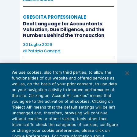
CRESCITA PROFESSIONALE
Deal Language for Accountants:
Valuation, Due Diligence, and the
Numbers Behind the Transaction
30 Luglio 2026
di
Patrizia Canepa
AI E DIGITALIZZAZIONE
We use cookies, also from third parties, to allow the
EU AI Act e studi professionali: le
functionalities of our website and offered services as
scadenze concrete
well as, on the basis of your prior consent, to use data
on your navigation activity to improve performance of
27 Luglio 2026
the site. Clicking on “Accept All cookies” means that
di
Diego Barberi
e
Stefano Dovier
you agree to the activation of all cookies. Clicking on
"Reject All" means that the default settings will be left
unchanged and, therefore, browsing will continue
without cookies or other tracking tools other than
technical To check the categories of cookies, configure
or change your cookie preferences, please click on
Cookie Preferences. For more information about