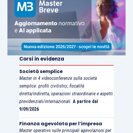
di essa nella misura vigente al momento
dell’accertamento della violazione.
La regolarizzazione
è eseguita esclusivamente
dall’Agenzia delle entrate
mediante annotazione
sull’atto o documento della sanzione
amministrativa.
Corsi in evidenza
Società semplice
L’
articolo 19 D.P.R. 642/1972
relativamente agli
Master in 4 videoconferenze sulla società
obblighi degli
arbitri, dei funzionari e dei
semplice: profili civilistici, fiscalità
pubblici ufficiali
dispone che i predetti soggetti
diretta/indiretta, operazioni straordinarie e aspetti
“… non possono rifiutarsi di ricevere in deposito o
previdenziali/internazionali.
A partire dal
accettare la produzione o assumere a base dei loro
9/09/2026
provvedimenti, allegare o enunciare nei loro atti, i
Finanza agevolata per l’impresa
documenti, gli atti e i registri non in regola con le
Master operativo sulle principali agevolazioni per
disposizioni del presente decreto. Tuttavia, gli atti