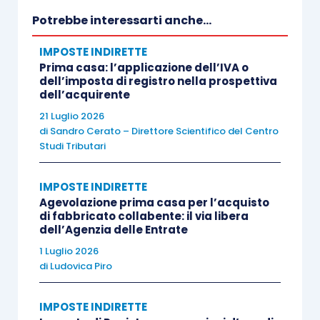
Con la
risposta all’istanza di interpello n.
Potrebbe interessarti anche...
491/E/2021
l’Agenzia delle entrate ha precisato
IMPOSTE INDIRETTE
che gli importi non assoggettati ad Iva per
Prima casa: l’applicazione dell’IVA o
somme anticipate in nome e per conto della
dell’imposta di registro nella prospettiva
controparte
, natura operazione N1 (
articolo 15
dell’acquirente
D.P.R. 633/1972
) scontano l’imposta di bollo se
21 Luglio 2026
di
Sandro Cerato – Direttore Scientifico del Centro
gli importi originari non sono stati assoggettati
Studi Tributari
ad Iva e superano 77,47 euro.
IMPOSTE INDIRETTE
Nella particolare ipotesi in cui, per disposizione
Agevolazione prima casa per l’acquisto
di fabbricato collabente: il via libera
di legge, le somme anticipate in nome e per conto
dell’Agenzia delle Entrate
del cliente ai sensi dell’
articolo 15, comma 1, n.
1 Luglio 2026
3, D.P.R. 633/1972
riguardino tributi
dovuti dal
di
Ludovica Piro
medesimo cliente (es. imposte, tasse,
concessioni governative, contributi, diritti
IMPOSTE INDIRETTE