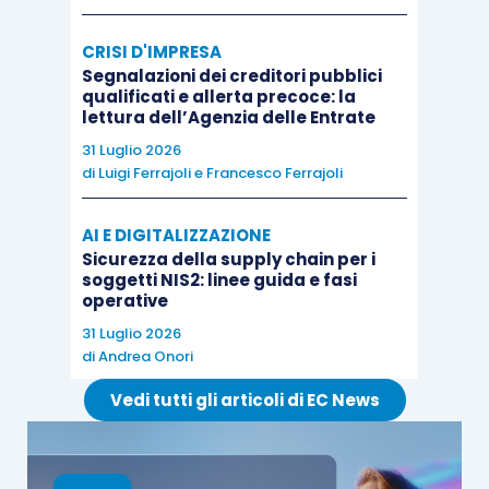
e) l’ammontare dell’imposta, della
sanzione
CRISI D'IMPRESA
Segnalazioni dei creditori pubblici
nonché degli interessi dovuti.
qualificati e allerta precoce: la
lettura dell’Agenzia delle Entrate
Il
destinatario della comunicazione
, anche per il
31 Luglio 2026
di
Luigi Ferrajoli
e
Francesco Ferrajoli
tramite di un intermediario, può fornire, entro 30
giorni dal ricevimento della stessa,
chiarimenti
in
AI E DIGITALIZZAZIONE
merito ai pagamenti dovuti.
Sicurezza della supply chain per i
soggetti NIS2: linee guida e fasi
operative
L’
articolo 31 D.P.R. 642/1972
prevede che gli atti
31 Luglio 2026
e i documenti soggetti a bollo, per i quali
di
Andrea Onori
l’imposta dovuta non sia stata assolta o sia stata
Vedi tutti gli articoli di EC News
assolta in misura insufficiente,
debbono essere
sempre regolarizzati
mediante il
pagamento
dell’imposta non corrisposta
o del supplemento