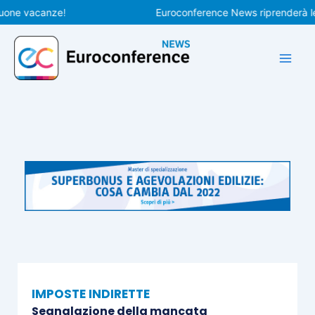
Vai
 vacanze!
Euroconference News riprenderà le pubb
al
contenuto
IMPOSTE INDIRETTE
Segnalazione della mancata