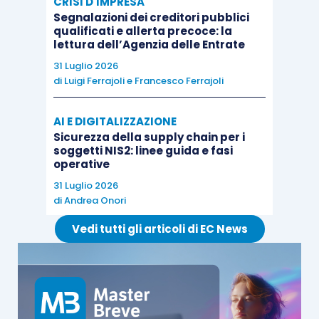
CRISI D'IMPRESA
Segnalazioni dei creditori pubblici
euro) sia che la locazione sia esente Iva che
qualificati e allerta precoce: la
imponibile.
lettura dell’Agenzia delle Entrate
31 Luglio 2026
di
Luigi Ferrajoli
e
Francesco Ferrajoli
Se, invece, il
concedente non è un soggetto Iva
l’imposta di registro è sempre proporzionale, con
AI E DIGITALIZZAZIONE
l’aliquota del 3%.
Sicurezza della supply chain per i
soggetti NIS2: linee guida e fasi
operative
31 Luglio 2026
di
Andrea Onori
Vedi tutti gli articoli di EC News