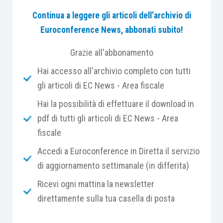
contratto, diverso dalla locazione finanziaria, che
Continua a leggere gli articoli dell’archivio di
prevede
l’immediata concessione del godimento
Euroconference News, abbonati subito!
di un immobile
, con
diritto per il conduttore di
acquistarlo entro un termine determinato
Grazie all'abbonamento
imputando al corrispettivo del trasferimento la
Hai accesso all'archivio completo con tutti
parte di canone indicata nel contratto.
gli articoli di EC News - Area fiscale
Hai la possibilità di effettuare il download in
Si tratta pertanto di un
negozio giuridico
pdf di tutti gli articoli di EC News - Area
complesso
caratterizzato:
fiscale
dal
godimento dell’immobile
, per i periodi
Accedi a Euroconference in Diretta il servizio
precedenti l’esercizio del diritto di
di aggiornamento settimanale (in differita)
acquisto, godimento che va assimilato, ai
Ricevi ogni mattina la newsletter
fini fiscali, alla
locazione
;
direttamente sulla tua casella di posta
dall’imputazione di una quota del canone a
corrispettivo della