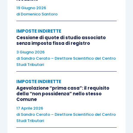
assoggettata la locazione immobiliare parte del
19 Giugno 2026
di
Domenico Santoro
rent to buy
.
IMPOSTE INDIRETTE
In caso di
concedente soggetto Iva
, se la
Cessione di quote di studio associato
locazione ha ad oggetto fabbricati abitativi
senza imposta fissa di registro
l’imposta di registro è proporzionale (con aliquota
3 Giugno 2026
del 2%) se la locazione è esente Iva, fissa (200
di
Sandro Cerato – Direttore Scientifico del Centro
Studi Tributari
euro) se è imponibile; se ha ad oggetto invece
immobili strumentali è proporzionale (con
IMPOSTE INDIRETTE
aliquota dell’1%) sia che la locazione sia esente
Agevolazione “prima casa”: il requisito
Iva che imponibile.
della “non possidenza” nello stesso
Comune
17 Aprile 2026
Se invece il
concedente non è un soggetto Iva
di
Sandro Cerato – Direttore Scientifico del Centro
l’imposta di registro è sempre proporzionale, con
Studi Tributari
l’aliquota del 2%, salva l’opzione, se possibile, per