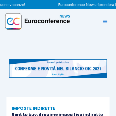
Vai
e vacanze!
Euroconference News riprenderà le pubb
al
contenuto
IMPOSTE INDIRETTE
Rent to buy: il regime impositivo indiretto