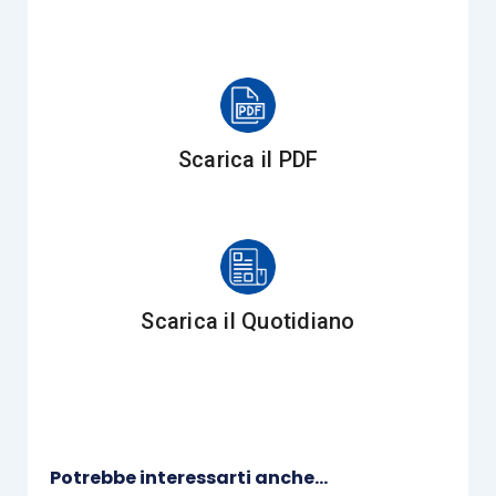
fase del godimento
del bene o della
locazione immobiliare;
fase della cessione
;
in questo contributo ci soffermeremo sul
Scarica il PDF
trattamento fiscale
dal punto di vista delle
imposte indirette applicabile alla
prima
.
Nella
fase di godimento del bene
il regime
applicabile è in linea generale quello delle
Scarica il Quotidiano
locazioni immobiliari
, con la particolarità che il
canone va distinto tra la quota di canone legata al
godimento dell’immobile e la quota di canone
pagata a titolo di acconto del prezzo pattuito.
Potrebbe interessarti anche...