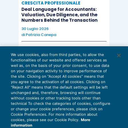
CRESCITA PROFESSIONALE
Deal Language for Accountants:
Valuation, Due Diligence, and the
Numbers Behind the Transaction
30 Luglio 2026
di
Patrizia Canepa
AI E DIGITALIZZAZIONE
We use cookies, also from third parties, to allow the
EU AI Act e studi professionali: le
functionalities of our website and offered services as
scadenze concrete
well as, on the basis of your prior consent, to use data
on your navigation activity to improve performance of
27 Luglio 2026
the site. Clicking on “Accept All cookies” means that
di
Diego Barberi
e
Stefano Dovier
you agree to the activation of all cookies. Clicking on
"Reject All" means that the default settings will be left
unchanged and, therefore, browsing will continue
without cookies or other tracking tools other than
technical To check the categories of cookies, configure
or change your cookie preferences, please click on
Cookie Preferences. For more information about
Privacy Policy
cookies, please see our Cookie Policy.
More
Cookie Policy
information