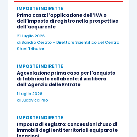
Alla quota di canone legata al godimento
IMPOSTE INDIRETTE
dell’immobile
si applica il
regime Iva previsto
Prima casa: l’applicazione dell’IVA o
per le locazioni immobiliari
. Quindi, nel caso di
dell’imposta di registro nella prospettiva
dell’acquirente
fabbricati abitativi
e locatore soggetto Iva, è
prevista l’esenzione salvo l’opzione per
21 Luglio 2026
di
Sandro Cerato – Direttore Scientifico del Centro
l’imponibilità (con aliquota del 10%) nei casi
Studi Tributari
consentiti, da manifestarsi nel contratto di
rent to
buy
; anche nel caso di
fabbricati strumentali
il
IMPOSTE INDIRETTE
regime Iva previsto è
l’esenzione
salvo l’opzione,
Agevolazione prima casa per l’acquisto
di fabbricato collabente: il via libera
sempre possibile, per l’imponibilità (22%), da
dell’Agenzia delle Entrate
manifestarsi anch’essa nel contratto di
rent to
1 Luglio 2026
buy
.
di
Ludovica Piro
La scelta circa l’esenzione o l’imponibilità Iva, ove
IMPOSTE INDIRETTE
Imposta di Registro: concessioni d’uso di
possibile, produce i suoi effetti anche per quanto
immobili degli enti territoriali equiparate
riguarda l’
imposta di registro,
a cui è
locazioni