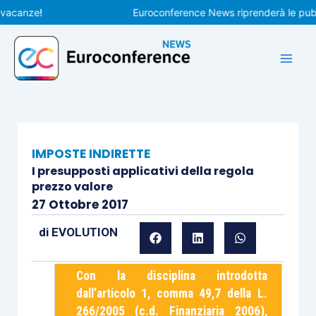
Vai
nze!
Euroconference News riprenderà le pubblicaz
al
contenuto
IMPOSTE INDIRETTE
I presupposti applicativi della regola
prezzo valore
27 Ottobre 2017
di
EVOLUTION
Con la disciplina introdotta
dall’articolo 1, comma 49,7 della L.
266/2005 (c.d. Finanziaria 2006),