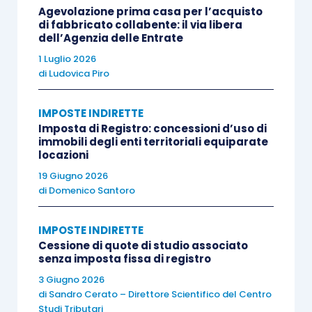
Agevolazione prima casa per l’acquisto
risposta a quesito 15-2007/T
, la regola del
di fabbricato collabente: il via libera
“
prezzo-valore
” è
applicabile
anche nel
caso di
dell’Agenzia delle Entrate
assegnazione di bene abitativo da società
1 Luglio 2026
di
Ludovica Piro
semplice a propri soci persone fisiche
.
IMPOSTE INDIRETTE
Sotto il profilo
oggettivo,
va rilevato che il
Imposta di Registro: concessioni d’uso di
trasferimento deve riguardare
“
immobili ad uso
immobili degli enti territoriali equiparate
locazioni
abitativo e relative pertinenze
“
.
19 Giugno 2026
di
Domenico Santoro
Pertanto, la regola in commento si applica
esclusivamente:
IMPOSTE INDIRETTE
Cessione di quote di studio associato
senza imposta fissa di registro
alle
“unità ad uso abitativo”
; non
3 Giugno 2026
essendo previste limitazioni di sorta (al
di
Sandro Cerato – Direttore Scientifico del Centro
contrario di quanto disposto in tema di
Studi Tributari