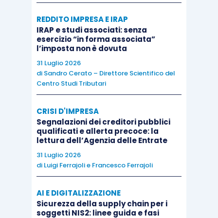
aspetti:
REDDITO IMPRESA E IRAP
IRAP e studi associati: senza
le modalità di acquisizione degli
esercizio “in forma associata”
immobili;
l’imposta non è dovuta
gli aspetti procedurali
31 Luglio 2026
dell’agevolazione;
di
Sandro Cerato – Direttore Scientifico del
Centro Studi Tributari
l’indicazione del corrispettivo in atto;
la richiesta al notaio;
CRISI D'IMPRESA
la dichiarazione sulle modalità di
Segnalazioni dei creditori pubblici
pagamento.
qualificati e allerta precoce: la
lettura dell’Agenzia delle Entrate
31 Luglio 2026
di
Luigi Ferrajoli
e
Francesco Ferrajoli
AI E DIGITALIZZAZIONE
Sicurezza della supply chain per i
soggetti NIS2: linee guida e fasi