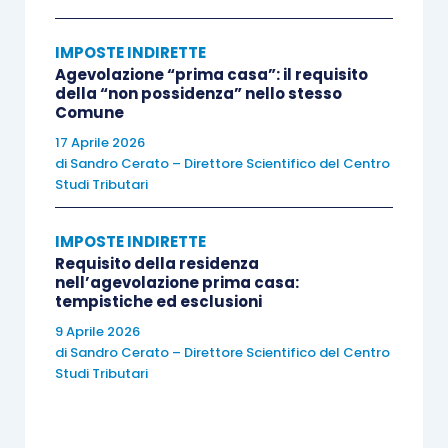
agevolazioni prima casa) la possibilità di
avvalersi della nuova disciplina può
IMPOSTE INDIRETTE
Agevolazione “prima casa”: il requisito
riguardare
anche
abitazioni
qualificabili
della “non possidenza” nello stesso
di “lusso”
e
a prescindere dal numero di
Comune
unità
oggetto dell’atto di trasferimento;
17 Aprile 2026
alle
“relative pertinenze”
;
non
essendo
di
Sandro Cerato – Direttore Scientifico del Centro
Studi Tributari
previste limitazioni di sorta
(al contrario
di quanto disposto in tema di agevolazioni
IMPOSTE INDIRETTE
prima casa, la cui applicabilità è, invece,
Requisito della residenza
limitata alle sole pertinenze, una per
nell’agevolazione prima casa:
tempistiche ed esclusioni
categoria, classificate o classificabili
9 Aprile 2026
nelle categorie catastali C/2, C/6 e C/7) la
di
Sandro Cerato – Direttore Scientifico del Centro
disciplina deve ritenersi
applicabile a
Studi Tributari
tutti gli immobili che possano
qualificarsi pertinenze dell’unità