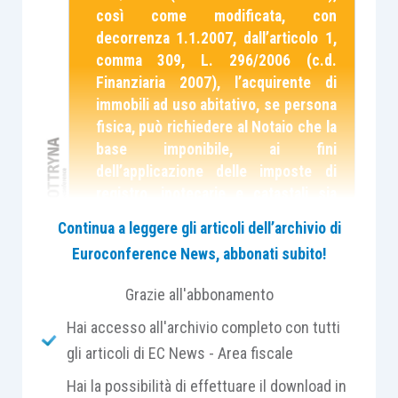
così come modificata, con
decorrenza 1.1.2007, dall’articolo 1,
comma 309, L. 296/2006 (c.d.
Finanziaria 2007), l’acquirente di
immobili ad uso abitativo, se persona
fisica, può richiedere al Notaio che la
base imponibile, ai fini
dell’applicazione delle imposte di
registro, ipotecarie e catastali sia
costituita dal c.d. “valore catastale”.
Continua a leggere gli articoli dell’archivio di
Al fine di approfondire i diversi
Euroconference News, abbonati subito!
aspetti della materia, è stata
pubblicata in
Dottryna,
nella sezione
Grazie all'abbonamento
“
Imposte indirette
”, una apposita
Hai accesso all'archivio completo con tutti
Scheda di studio
.
Il presente contributo individua i
gli articoli di EC News - Area fiscale
presupposti – soggettivi e oggettivi
Hai la possibilità di effettuare il download in
– per l’applicazione della regola