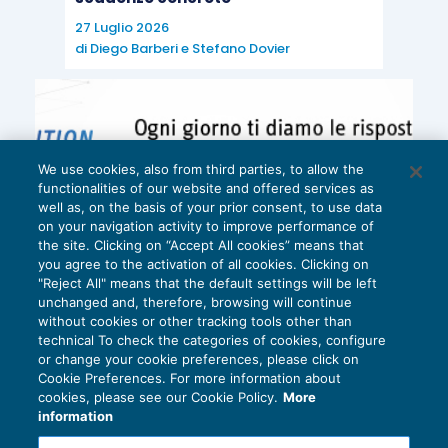
27 Luglio 2026
di
Diego Barberi
e
Stefano Dovier
We use cookies, also from third parties, to allow the
functionalities of our website and offered services as
well as, on the basis of your prior consent, to use data
on your navigation activity to improve performance of
the site. Clicking on “Accept All cookies” means that
you agree to the activation of all cookies. Clicking on
"Reject All" means that the default settings will be left
unchanged and, therefore, browsing will continue
without cookies or other tracking tools other than
technical To check the categories of cookies, configure
or change your cookie preferences, please click on
Cookie Preferences. For more information about
Privacy Policy
cookies, please see our Cookie Policy.
More
Cookie Policy
information