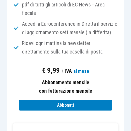
pdf di tutti gli articoli di EC News - Area
prezzo-valore.
fiscale
Sotto il
profilo soggettivo
, la regola del “prezzo-
Accedi a Euroconference in Diretta il servizio
valore” può trovare applicazione nel caso di
di aggiornamento settimanale (in differita)
trasferimenti a favore di persone fisiche che
Ricevi ogni mattina la newsletter
non agiscano nell’esercizio di attività
direttamente sulla tua casella di posta
commerciali, artistiche o professionali
.
€
9,99
+ IVA
al mese
Resta pertanto esclusa l’applicazione di detta
Abbonamento mensile
disciplina nel caso di:
con fatturazione mensile
cessioni nelle quali parte acquirente sia
Abbonati
una società, un ente collettivo, un ente
pubblico o comunque
un soggetto non
persona fisica
(vanno così esclusi, ad