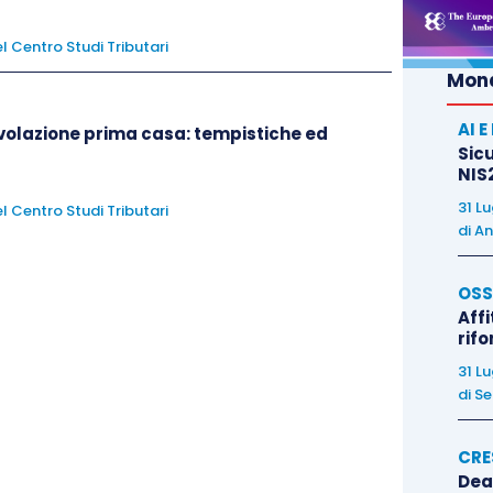
l Centro Studi Tributari
Mond
12
, contenente le regole per l’accatastamento dei
AI 
evolazione prima casa: tempistiche ed
Sicu
NIS2
i Cassazione
con la recente
sentenza 11974 del 7
31 L
l Centro Studi Tributari
 occasione di chiarire che in tema di classamento, il
di
An
quelli destinati ad abitazione (categoria D/10), non può
trumentalmente destinati allo svolgimento di attività
OSS
 1986, art. 29 (ora 32) o anche di quelle aggiunte dal
Affi
rif
 comma 3-bis, e ciò
a prescindere dal fatto che non
31 L
 titolarità dei terreni da cui provengono i prodotti
”.
di
Se
 più datata
sentenza della Corte di Cassazione n.
CRE
la ruralità dei fabbricati strumentali all’attività
Dea