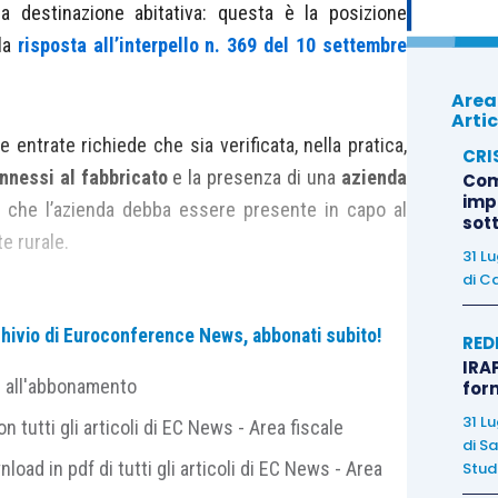
i a destinazione abitativa: questa è la posizione
lla
risposta all’interpello n. 369 del 10 settembre
Area
Artic
entrate richiede che sia verificata, nella pratica,
CRI
nnessi al fabbricato
e la presenza di una
azienda
Com
imp
be che l’azienda debba essere presente in capo al
sot
e rurale.
31 L
di
Ca
ere verificati anche in capo
all’utilizzatore
del
archivio di Euroconference News, abbonati subito!
RED
IRAP
e all'abbonamento
for
31 L
 tutti gli articoli di EC News - Area fiscale
di
Sa
nload in pdf di tutti gli articoli di EC News - Area
Studi
fabbricato (e beneficiare delle corrispondenti