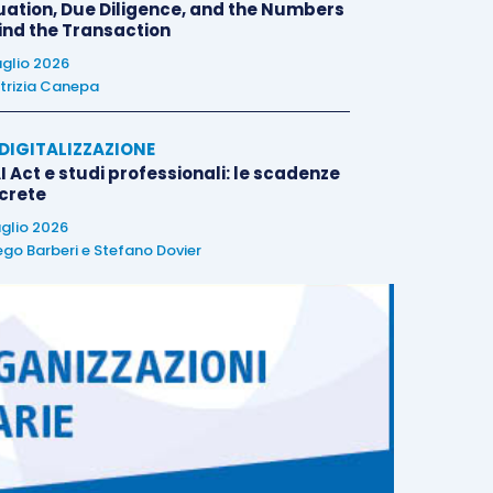
uation, Due Diligence, and the Numbers
ind the Transaction
uglio 2026
trizia Canepa
E DIGITALIZZAZIONE
I Act e studi professionali: le scadenze
crete
uglio 2026
ego Barberi
e
Stefano Dovier