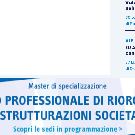
Val
e titolarità del fabbricato
e titolarità
dei terreni
da cui
Beh
nello stesso
soggetto
”.
30 L
di
Pa
AI 
EU A
con
27 L
di
Di