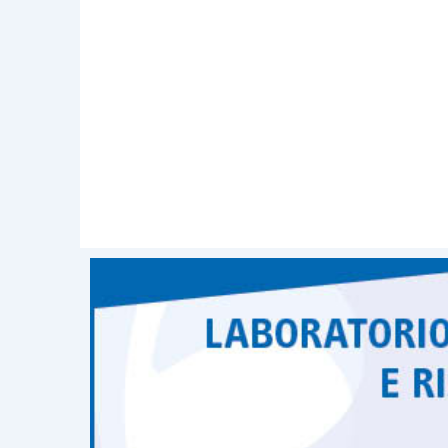
agricola opera “
a prescindere dal fatto ch
provengono i prodotti agricoli
coincidano 