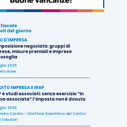
 fiscale
oli del giorno
SI D'IMPRESA
posizione negoziata: gruppi di
rese, misure premiali e imprese
tosoglia
uglio 2026
rlo Arsie
DITO IMPRESA E IRAP
 e studi associati: senza esercizio “in
ma associata” l’imposta non è dovuta
uglio 2026
ndro Cerato – Direttore Scientifico del Centro
 Tributari