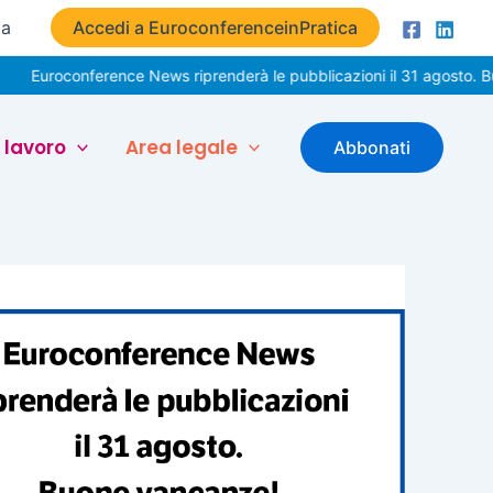
ta
Accedi a EuroconferenceinPratica
onference News riprenderà le pubblicazioni il 31 agosto. Buone vac
 lavoro
Area legale
Abbonati