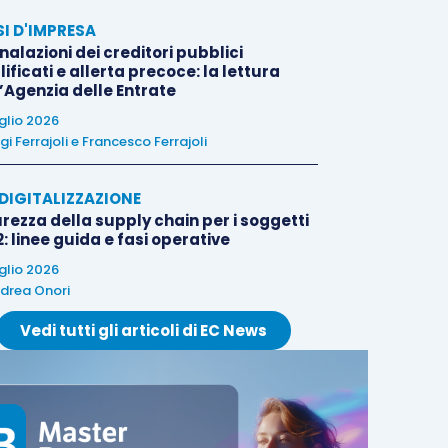
SI D'IMPRESA
alazioni dei creditori pubblici
ificati e allerta precoce: la lettura
l’Agenzia delle Entrate
uglio 2026
igi Ferrajoli
e
Francesco Ferrajoli
E DIGITALIZZAZIONE
rezza della supply chain per i soggetti
: linee guida e fasi operative
uglio 2026
drea Onori
Vedi tutti gli articoli di EC News