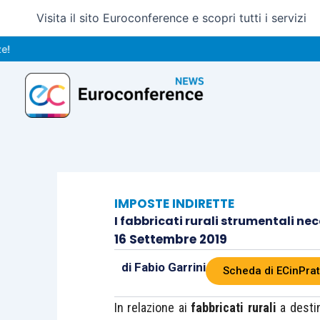
Vai
Visita il sito Euroconference e scopri tutti i servizi
al
contenuto
IMPOSTE INDIRETTE
I fabbricati rurali strumentali ne
16 Settembre 2019
di
Fabio Garrini
Scheda di ECinPrat
In relazione ai
fabbricati rurali
a desti