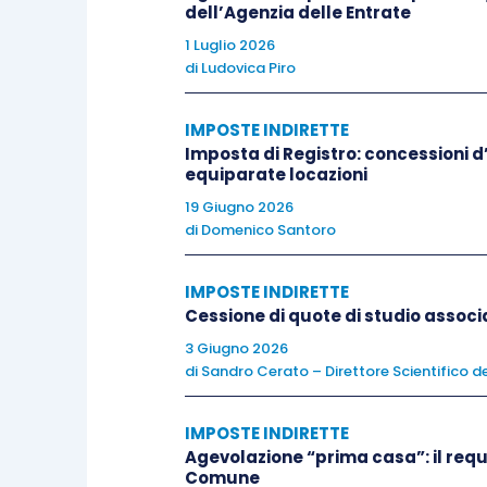
dell’Agenzia delle Entrate
1 Luglio 2026
Questo passaggio potrebbe portare ad
di
Ludovica Piro
necessaria una stretta connessione t
un’azienda
. È necessaria la coincidenz
IMPOSTE INDIRETTE
Imposta di Registro: concessioni d’u
dei terreni, nonché l’esercizio dell’attiv
equiparate locazioni
19 Giugno 2026
In realtà così non è.
di
Domenico Santoro
Il riscontro può essere ricercato nell
IMPOSTE INDIRETTE
Cessione di quote di studio associ
quale
si ammette che il titolare di dir
dei terreni e dell’azienda
3 Giugno 2026
. Qualora alcu
di
Sandro Cerato – Direttore Scientifico de
esempio, al conduttore dei terreni dell’az
facoltà del titolare di diritti reali su
IMPOSTE INDIRETTE
sotto la propria responsabilità, le in
Agevolazione “prima casa”: il requ
ulteriori autocertificazioni in tal sens
Comune