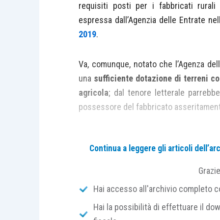
requisiti posti per i fabbricati rural
espressa dall’Agenzia delle Entrate ne
2019
.
Va, comunque, notato che l’Agenza delle 
una
sufficiente
dotazione di terreni
co
agricola
; dal tenore letterale parreb
possessore del fabbricato asseritament
In realtà tali requisiti possono ess
Continua a leggere gli articoli dell’
fabbricato.
Grazi
Requisiti di ruralità
Hai accesso all'archivio completo con
Hai la possibilità di effettuare il dow
I requisiti per definire “
rurale
” un 