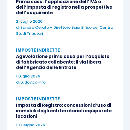
Prima casa: l’applicazione dell’IVA o
dell’imposta di registro nella prospettiva
dell’acquirente
Al contrario,
soggetto attivo
è il
Comune di
21 Luglio 2026
Campione di Italia
.
di
Sandro Cerato – Direttore Scientifico del Centro
Studi Tributari
Il
comma 562
si occupa di delimitare il
perimetro
territoriale
di applicazione, stabilendo che, per
IMPOSTE INDIRETTE
Agevolazione prima casa per l’acquisto
quanto concerne le
prestazioni di servizi
, si
di fabbricato collabente: il via libera
considerano
effettuate
a
Campione di Italia
nel
dell’Agenzia delle Entrate
caso in cui siano
rese
nell’
esercizio di impresa
,
1 Luglio 2026
di
Ludovica Piro
arti
o
professioni
da
soggetti
che hanno la
sede
dell’attività nel Comune
.
IMPOSTE INDIRETTE
Imposta di Registro: concessioni d’uso di
Come previsto dalla L. 160/2019, è stato emanato
immobili degli enti territoriali equiparate
locazioni
un
decreto attuativo
in data
16 dicembre 2020
,
19 Giugno 2026
pubblicato sulla Gazzetta Ufficiale n. 33 del