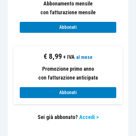
consumo finale, compresa l’introduzione di beni
Abbonamento mensile
provenienti dal territorio dell’Unione europea,
con fatturazione mensile
l’
ILCCI
.
Abbonati
Come anticipato, la
DRE Lombardia
, con la
risposta a interpello n. 904-1266/2021
, azionata
€
8,99
da un libero professionista svolgente l’attività di
+ IVA
al mese
dottore commercialista a Campione di Italia, e,
Promozione primo anno
nello specifico,
consulenze familiari e
con fatturazione anticipata
successorie
con esclusione della compilazione
di dichiarazioni dei redditi o della tenuta di
Abbonati
contabilità e stesura bilanci, offre alcuni
chiarimenti in riferimento alla corretta
Sei già abbonato?
Accedi >
applicazione dell’imposta.