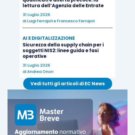
regole previste dall’
articolo 188-
bis
Tuir
.
lettura dell’Agenzia delle Entrate
31 Luglio 2026
di
Luigi Ferrajoli
e
Francesco Ferrajoli
AI E DIGITALIZZAZIONE
Sicurezza della supply chain per i
soggetti NIS2: linee guida e fasi
operative
31 Luglio 2026
di
Andrea Onori
Vedi tutti gli articoli di EC News