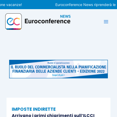
Vai
vacanze!
Euroconference News riprenderà le pubbl
al
contenuto
IMPOSTE INDIRETTE
Arrivano i primi chiarimenti sull’ILCCI