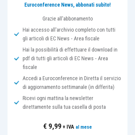
Euroconference News, abbonati subito!
dell’Unione Europea con applicazione dell’accisa,
è
confermata
la
non applicabilità
della
Direttiva
Grazie all'abbonamento
2006/112/CE
.
Hai accesso all'archivio completo con tutti
gli articoli di EC News - Area fiscale
Tale scelta
di esclusione del territorio comunale
Hai la possibilità di effettuare il download in
di Campione di Italia dall’Iva è diretta
necessità
di
pdf di tutti gli articoli di EC News - Area
garantire
condizioni di
parità
tra gli
operatori
fiscale
stabiliti in detto
Comune
e
quelli
che invece
hanno sede in
Svizzera
(vedasi
articolo 7,
Accedi a Euroconference in Diretta il servizio
comma 1, lettera a, D.P.R. 633/1972
).
di aggiornamento settimanale (in differita)
Ricevi ogni mattina la newsletter
Come anticipato, con
decorrenza 1° gennaio
direttamente sulla tua casella di posta
2020
, è stata introdotta, per le
forniture di beni
,
le
prestazioni di servizio
e le
importazioni
€
9,99
+ IVA
al mese
effettuate nel territorio del Comune per il