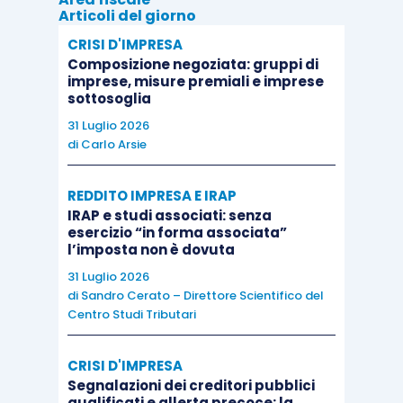
Articoli del giorno
12/E/2013
).
CRISI D'IMPRESA
Composizione negoziata: gruppi di
Per quanto concerne la
certificazione delle
imprese, misure premiali e imprese
sottosoglia
prestazioni di servizio
ai fini dell’ILCCI, si
31 Luglio 2026
seguiranno le
regole
previste dall’
articolo 21,
di
Carlo Arsie
comma 1,
D.M. 16.12.2020
e, ai fini dichiarativi,
come stabilito dal successivo
articolo 28
, al fini
REDDITO IMPRESA E IRAP
di evitare doppie imposizioni, si dovrà rilevare il
IRAP e studi associati: senza
esercizio “in forma associata”
totale
dell’importo delle
operazioni rilevanti per
l’imposta non è dovuta
l’ILCCI
che
non
risultino
gravate
dall’onere
31 Luglio 2026
dell’
Iva assolta a monte
.
di
Sandro Cerato – Direttore Scientifico del
Centro Studi Tributari
Da ultimo, per quanto riguarda l’
imposizione
CRISI D'IMPRESA
diretta
, per tali operazioni effettuate a Campione
Segnalazioni dei creditori pubblici
di Italia viene confermata l’
applicazione
delle
qualificati e allerta precoce: la