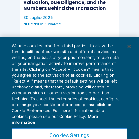
Valuation, Due Diligence, and the
Numbers Behind the Transaction
30 Luglio 2026
di
Patrizia Canepa
AI E DIGITALIZZAZIONE
We use cookies, also from third parties, to allow the
EU AI Act e studi professionali: le
functionalities of our website and offered services as
scadenze concrete
well as, on the basis of your prior consent, to use data
on your navigation activity to improve performance of
27 Luglio 2026
the site. Clicking on “Accept All cookies” means that
di
Diego Barberi
e
Stefano Dovier
you agree to the activation of all cookies. Clicking on
"Reject All" means that the default settings will be left
unchanged and, therefore, browsing will continue
without cookies or other tracking tools other than
technical To check the categories of cookies, configure
or change your cookie preferences, please click on
Cookie Preferences. For more information about
Privacy Policy
cookies, please see our Cookie Policy.
More
Cookie Policy
information
Euroconference NEWS è una testata registrata al Tribunale di Milano Reg. n. 8556/2026
Cookies Settings