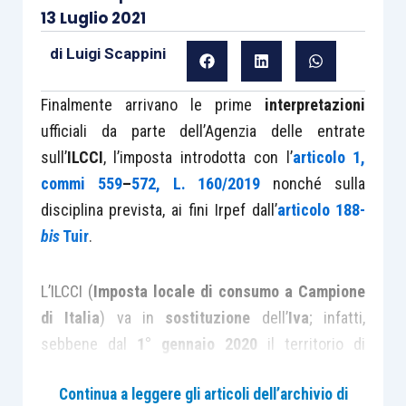
13 Luglio 2021
di
Luigi Scappini
Finalmente arrivano le prime
interpretazioni
ufficiali da parte dell’Agenzia delle entrate
sull’
ILCCI
, l’imposta introdotta con l’
articolo 1,
commi 559
–
572, L. 160/2019
nonché sulla
disciplina prevista, ai fini Irpef dall’
articolo 188-
bis
Tuir
.
L’ILCCI (
Imposta locale di consumo a Campione
di Italia
) va in
sostituzione
dell’
Iva
; infatti,
sebbene dal
1° gennaio 2020
il territorio di
Campione di Italia
e le acque del
lago di Lugano
Continua a leggere gli articoli dell’archivio di
siano entrate a far parte del
territorio doganale