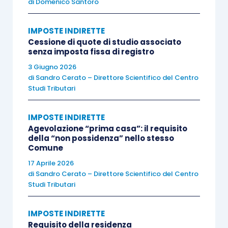
di
Domenico Santoro
08.02.2021.
IMPOSTE INDIRETTE
L’Agenzia delle entrate, dopo aver inquadrato le
Cessione di quote di studio associato
senza imposta fissa di registro
regole applicative dell’ILCCI, precisa che le
3 Giugno 2026
fatture emesse
(o da emettere) da parte del
di
Sandro Cerato – Direttore Scientifico del Centro
commercialista
ai propri clienti consumatori
Studi Tributari
finali
non
devono seguire le regole previste per la
fatturazione elettronica
in quanto Campione di
IMPOSTE INDIRETTE
Italia
non rientra nel perimetro territoriale
Agevolazione “prima casa”: il requisito
della “non possidenza” nello stesso
dell’Iva italiana
.
Comune
17 Aprile 2026
L’interpello prosegue ricordando come con
faq
n.
di
Sandro Cerato – Direttore Scientifico del Centro
Studi Tributari
46
del 21.12.2018
, è stato precisato che,
poiché
tali operazioni, essendo
considerate
come
IMPOSTE INDIRETTE
operazioni transfrontaliere
rientrano
nel campo
Requisito della residenza