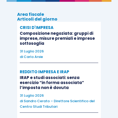
legge infatti che:
“L’agevolazione prima casa fruita
Area fiscale
per l’acquisto di immobili
a titolo di donazione
non
Articoli del giorno
preclude la possibilità di chiedere
nuovamente il
CRISI D'IMPRESA
regime di esenzione in caso di successivo,
Composizione negoziata: gruppi di
eventuale acquisto a titolo oneroso di altro
imprese, misure premiali e imprese
sottosoglia
immobile
(soggetto ad imposta di registro), stante
31 Luglio 2026
la
diversità dei presupposti che legittimano
di
Carlo Arsie
l’acquisto del bene agevolato
.”
REDDITO IMPRESA E IRAP
Come affermato nell’istanza di interpello in
IRAP e studi associati: senza
esercizio “in forma associata”
commento, questo
vale anche nel caso di quote
l’imposta non è dovuta
di proprietà sullo stesso immobile
, con la
31 Luglio 2026
conseguenza che nel caso di acquisto di nuovo
di
Sandro Cerato – Direttore Scientifico del
immobile, per non incorrere nell’ipotesi di
Centro Studi Tributari
decadenza dall’agevolazione prima casa, è