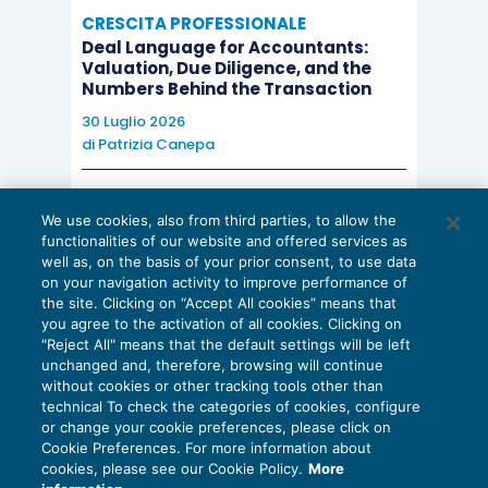
CRESCITA PROFESSIONALE
Deal Language for Accountants:
Valuation, Due Diligence, and the
Numbers Behind the Transaction
30 Luglio 2026
di
Patrizia Canepa
AI E DIGITALIZZAZIONE
We use cookies, also from third parties, to allow the
EU AI Act e studi professionali: le
functionalities of our website and offered services as
scadenze concrete
well as, on the basis of your prior consent, to use data
on your navigation activity to improve performance of
27 Luglio 2026
the site. Clicking on “Accept All cookies” means that
di
Diego Barberi
e
Stefano Dovier
you agree to the activation of all cookies. Clicking on
"Reject All" means that the default settings will be left
unchanged and, therefore, browsing will continue
without cookies or other tracking tools other than
technical To check the categories of cookies, configure
or change your cookie preferences, please click on
Cookie Preferences. For more information about
Privacy Policy
cookies, please see our Cookie Policy.
More
Cookie Policy