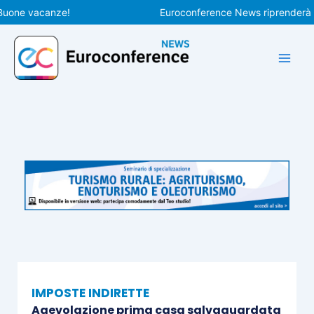
Vai
e vacanze!
Euroconference News riprenderà le pub
al
contenuto
IMPOSTE INDIRETTE
Agevolazione prima casa salvaguardata