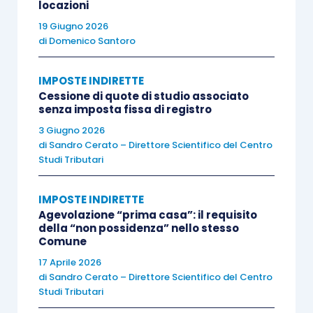
locazioni
19 Giugno 2026
di
Domenico Santoro
Il caso trattato
IMPOSTE INDIRETTE
Il primo aspetto riguarda la frazione dell’immobile,
Cessione di quote di studio associato
senza imposta fissa di registro
precedentemente agevolato, che il contribuente
3 Giugno 2026
deve alienare per
evitare la decadenza
di
Sandro Cerato – Direttore Scientifico del Centro
dall’agevolazione
; nel caso di specie, infatti,
Studi Tributari
l’immobile era stato in parte oggetto di
acquisto
a titolo oneroso
, in parte
ricevuto attraverso una
IMPOSTE INDIRETTE
donazione
.
Agevolazione “prima casa”: il requisito
della “non possidenza” nello stesso
Comune
Il dubbio riguarda la possibilità di
alienare, entro
17 Aprile 2026
il termine di un anno, la sola quota del 50%
di
Sandro Cerato – Direttore Scientifico del Centro
Studi Tributari
dell’immobile precedentemente agevolato