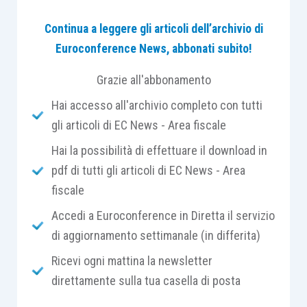
all’istanza di interpello n. 228 del 2 aprile 2021
.
Continua a leggere gli articoli dell’archivio di
Euroconference News, abbonati subito!
Grazie all'abbonamento
L’agevolazione prima casa
Hai accesso all'archivio completo con tutti
gli articoli di EC News - Area fiscale
L’ordinamento offre la possibilità di acquistare,
Hai la possibilità di effettuare il download in
con imposte di trasferimento agevolate (Iva al 4%
pdf di tutti gli articoli di EC News - Area
ovvero registro al 2%),
un solo fabbricato a
fiscale
destinazione abitativa
.
Accedi a Euroconference in Diretta il servizio
di aggiornamento settimanale (in differita)
A tal fine occorre verificare e rispettare 4
requisiti, descritti nella nota II-bis dell’articolo 1
Ricevi ogni mattina la newsletter
della Tariffa, parte prima, allegata al
D.P.R.
direttamente sulla tua casella di posta
131/1986
: