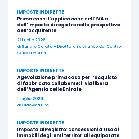
secondo quanto previsto dall’
articolo 1, comma
IMPOSTE INDIRETTE
55, L. 208/2015
,
entro il termine di un anno
Prima casa: l’applicazione dell’IVA o
dall’acquisto del nuovo immobile.
dell’imposta di registro nella prospettiva
dell’acquirente
21 Luglio 2026
Tale termine è stato oggetto di una
doppia
di
Sandro Cerato – Direttore Scientifico del Centro
proroga
disposta dalla
legislazione
Studi Tributari
emergenziale Covid
: inizialmente ad opera
dell’
articolo 24 D.L. 23/2020
e successivamente
IMPOSTE INDIRETTE
Agevolazione prima casa per l’acquisto
con l’
articolo 3, comma 11-quinquies, D.L.
di fabbricato collabente: il via libera
183/2020
.
dell’Agenzia delle Entrate
1 Luglio 2026
Il decorso del termine citato è
di
Ludovica Piro
transitoriamente
sospeso sino al 31 dicembre 2021
, quindi
IMPOSTE INDIRETTE
tornerà a decorrere dal
1° gennaio 2022
.
Imposta di Registro: concessioni d’uso di
immobili degli enti territoriali equiparate