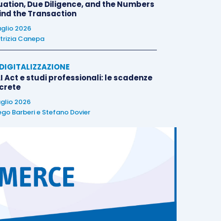
uation, Due Diligence, and the Numbers
ind the Transaction
uglio 2026
trizia Canepa
E DIGITALIZZAZIONE
I Act e studi professionali: le scadenze
crete
uglio 2026
ego Barberi
e
Stefano Dovier