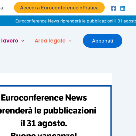
ta
Accedi a EuroconferenceinPratica
Euroconference News riprenderà le pubblicazioni il 31 agosto. Buon
 lavoro
Area legale
Abbonati