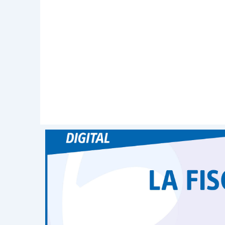
l’Italia – dovranno quindi valutare att
interne
con quelle oggi in discussione i
integrazioni, sempre in un’ottica posi
dell’occupazione.