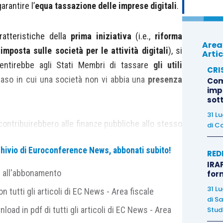
rantire l’
equa tassazione delle imprese digitali
.
ratteristiche della
prima iniziativa
(i.e.,
riforma
Area
mposta sulle società per le attività digitali
), si
Artic
ntirebbe agli Stati Membri di tassare
gli utili
CRI
caso in cui una società non vi abbia una
presenza
Com
imp
sot
31 L
ontribuirebbero alle finanze pubbliche allo stesso
di
Ca
archivio di Euroconference News, abbonati subito!
RED
IRAP
erata una “
presenza digitale
”
imponibile
o una
e all'abbonamento
for
 Stato membro se soddisfa
uno
dei seguenti criteri:
31 L
 tutti gli articoli di EC News - Area fiscale
di
Sa
nload in pdf di tutti gli articoli di EC News - Area
Studi
 euro di ricavi annuali
in uno Stato Membro;