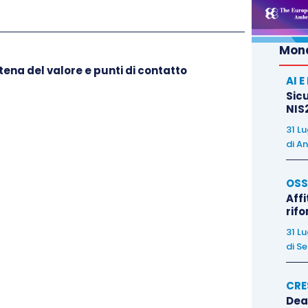
Mond
atena del valore e punti di contatto
AI 
Sicu
NIS2
 saranno presentate al Consiglio per l’adozione e al
31 L
e
. In considerazione dell’alto valore strategico di
di
An
l’UE, vi è sicuramente la volontà – da un lato – di
 evoluzione delle disposizioni fiscali comunitarie
OSS
to mondiale sulla
tassazione dell’economia digitale
Affi
rif
sollecitare soluzioni internazionali che possano
31 L
e e – al contempo – un positivo operare dei
players
di
Se
CRE
ontinua evoluzione, i singoli
Stati Membri
– come
Dea