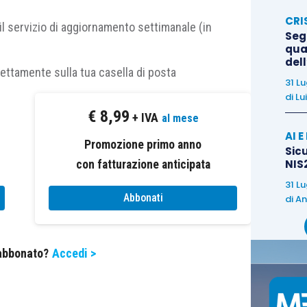
tato Membro in un esercizio fiscale;
CRI
li
per servizi digitali sono conclusi tra l’impresa e
il servizio di aggiornamento settimanale (in
Segn
iscale.
qual
del
rettamente sulla tua casella di posta
31 L
per l’
attribuzione degli utili agli Stati Membri
: il
di
Lu
legame effettivo
tra il luogo in cui gli
utili sono
€
8,99
+ IVA
al mese
AI 
Promozione primo anno
Sicu
NIS2
con fatturazione anticipata
mente integrata nel campo di applicazione della
er l’imposta sulle società
(
Common Consolidated
31 L
Abbonati
di
An
Commissione ha già proposto per ripartire gli utili dei
o che tenga maggiormente conto del luogo in cui il
 abbonato?
Accedi >