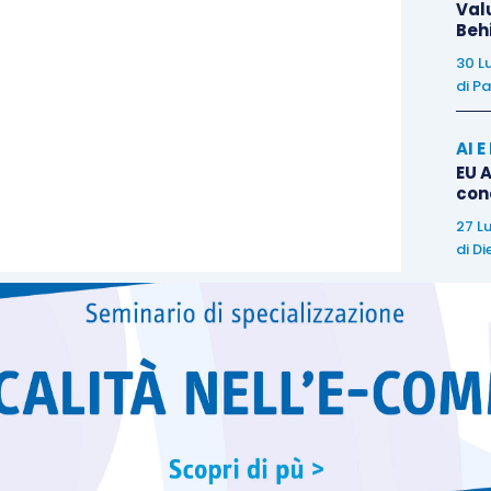
Val
entamente la compatibilità delle proprie
normative
Beh
n sede europea al fine di considerare modifiche ed
30 L
tiva di incentivazione allo sviluppo del
business
e
di
Pa
AI 
EU A
con
27 L
di
Di