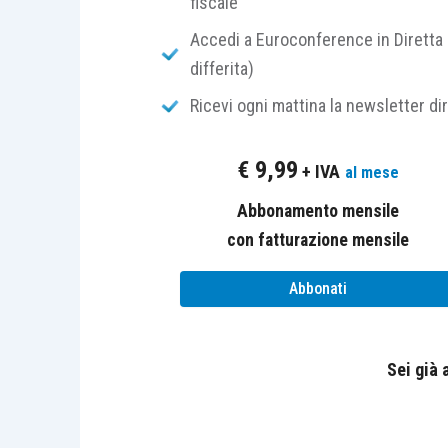
fiscale
ha più di
100.
000 utenti
in uno S
oltre
3.000 contratti commercia
Accedi a Euroconference in Diretta 
utenti aziendali in un esercizio f
differita)
Ricevi ogni mattina la newsletter di
Le nuove norme cambieranno le regole 
nuovo sistema è volto a garantire un
€
9,99
+ IVA
al mese
realizzati
e quello in cui sono
tassati
.
Abbonamento mensile
con fatturazione mensile
La misura potrebbe essere successiva
base imponibile consolidata comune p
Abbonati
Corporate Tax Base
), l’iniziativa che la 
grandi gruppi multinazionali in un mod
valore è creato.
Sei già