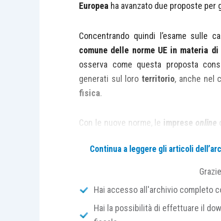
Europea
ha avanzato due proposte per ga
Concentrando quindi l’esame sulle ca
comune delle norme UE in materia di i
osserva come questa proposta conse
generati sul loro
territorio
, anche nel 
fisica
.
Con le nuove norme, le
imprese
online
c
livello delle imprese tradizionali.
Continua a leggere gli articoli dell’
Una
piattaforma digitale
sarà consid
Grazi
stabile organizzazione virtuale
in uno
Hai accesso all'archivio completo con
Hai la possibilità di effettuare il dow
supera una soglia di
7 milioni di