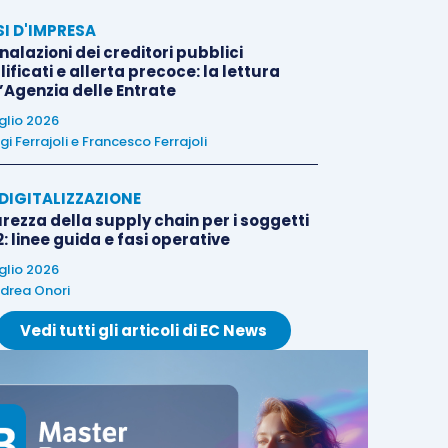
SI D'IMPRESA
alazioni dei creditori pubblici
ificati e allerta precoce: la lettura
l’Agenzia delle Entrate
uglio 2026
igi Ferrajoli
e
Francesco Ferrajoli
E DIGITALIZZAZIONE
rezza della supply chain per i soggetti
: linee guida e fasi operative
uglio 2026
drea Onori
Vedi tutti gli articoli di EC News