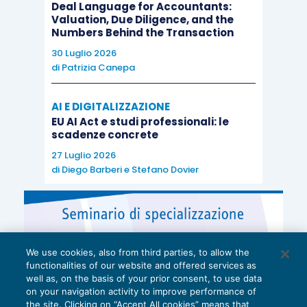
Deal Language for Accountants:
Valuation, Due Diligence, and the
Numbers Behind the Transaction
30 Luglio 2026
di
Patrizia Canepa
AI E DIGITALIZZAZIONE
EU AI Act e studi professionali: le
scadenze concrete
27 Luglio 2026
di
Diego Barberi
e
Stefano Dovier
We use cookies, also from third parties, to allow the
functionalities of our website and offered services as
well as, on the basis of your prior consent, to use data
on your navigation activity to improve performance of
the site. Clicking on “Accept All cookies” means that