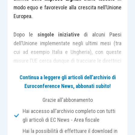
modo equo e favorevole alla crescita nell’Unione
Europea.
Dopo le
singole iniziative
di alcuni Paesi
dell’Unione implementate negli ultimi mesi (tra
cui ad esempio Italia e Ungheria), con queste
misure l’UE cerca dunque di tracciare le direttrici
in ambito internazionale per la elaborazione di
Continua a leggere gli articoli dell’archivio di
norme fiscali
specificamente disegnate sulle
Euroconference News, abbonati subito!
caratteristiche della economia moderna in un’
era
digitale
.
Grazie all'abbonamento
Hai accesso all'archivio completo con tutti
In proposito è opportuno ricordare come la UE
gli articoli di EC News - Area fiscale
abbia fatto dello
sviluppo dell’economia digitale
Hai la possibilità di effettuare il download in
uno dei suoi maggiori argomenti di attenzione alla