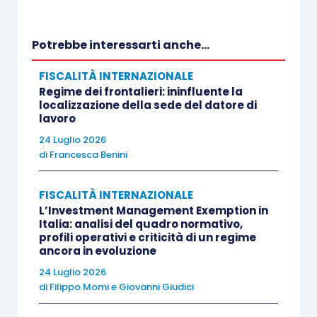
fiscale
in proporzione al valore generato: esiste
infatti un rischio reale per le entrate fiscali degli
Potrebbe interessarti anche...
Stati Membri qualora i profitti realizzati dalle
FISCALITÀ INTERNAZIONALE
società digitali
non riuscissero ad essere
Regime dei frontalieri: ininfluente la
attratti a
tassazione
.
localizzazione della sede del datore di
lavoro
24 Luglio 2026
Per tale motivo, come sopra accennato, già nel
di
Francesca Benini
settembre 2017
, i ministri delle finanze dell’UE –
dietro la spinta di Italia, Germania, Francia e
FISCALITÀ INTERNAZIONALE
Spagna – hanno chiesto una soluzione comune
L’Investment Management Exemption in
Italia: analisi del quadro normativo,
per affrontare le sfide della
tassazione digitale
.
profili operativi e criticità di un regime
Subito dopo, anche il Parlamento europeo ha
ancora in evoluzione
chiesto un’azione rapida e ambiziosa sulla
24 Luglio 2026
tassazione digitale
.
di
Filippo Momi
e
Giovanni Giudici