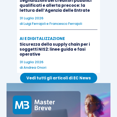
Segnalazioni dei creditori pubblici
qualificati e allerta precoce: la
lettura dell’Agenzia delle Entrate
31 Luglio 2026
di
Luigi Ferrajoli
e
Francesco Ferrajoli
AI E DIGITALIZZAZIONE
Sicurezza della supply chain per i
soggetti NIS2: linee guida e fasi
operative
31 Luglio 2026
di
Andrea Onori
Vedi tutti gli articoli di EC News