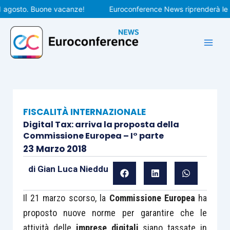
Vai
gosto. Buone vacanze!
Euroconference News riprenderà le pubb
al
contenuto
FISCALITÀ INTERNAZIONALE
Digital Tax: arriva la proposta della
Commissione Europea – I° parte
23 Marzo 2018
di
Gian Luca Nieddu
Il 21 marzo scorso, la
Commissione Europea
ha
proposto nuove norme per garantire che le
attività delle
imprese digitali
siano tassate in