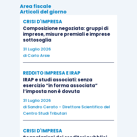
imprese hanno un’
interazione
Area fiscale
significativa con gli utenti
attraverso i
Articoli del giorno
canali digitali
. Si tratta della soluzione a
CRISI D'IMPRESA
lungo termine preferita dalla
Composizione negoziata: gruppi di
imprese, misure premiali e imprese
Commissione;
sottosoglia
la seconda proposta risponde alle
31 Luglio 2026
richieste di numerosi Stati Membri di
di
Carlo Arsie
istituire un’
imposta temporanea
da
prelevare sulle
principali attività digitali
,
REDDITO IMPRESA E IRAP
IRAP e studi associati: senza
che al momento sfuggono a qualsiasi tipo
esercizio “in forma associata”
di imposizione nell’UE.
l’imposta non è dovuta
31 Luglio 2026
di
Sandro Cerato – Direttore Scientifico del
Centro Studi Tributari
CRISI D'IMPRESA