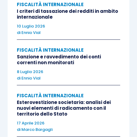
FISCALITÀ INTERNAZIONALE
Pertanto, la tassazione dell’
economia digitale
è
I criteri di tassazione dei redditi in ambito
rapidamente divenuta una parte fondamentale del
internazionale
programma di
equità fiscale
della Commissione,
10 Luglio 2026
la quale si è impegnata ad esaminare le opzioni
di
Ennio Vial
per la tassazione digitale al fine di sviluppare un
approccio comune a livello UE.
FISCALITÀ INTERNAZIONALE
Sanzione e ravvedimento dei conti
correnti non monitorati
Alcuni
Stati Membri
hanno iniziato a cercare
8 Luglio 2026
soluzioni unilaterali
per tassare le attività
di
Ennio Vial
digitali: tuttavia, in considerazione delle
peculiarità del
business
digitale
e delle sue
FISCALITÀ INTERNAZIONALE
Esterovestizione societaria: analisi dei
modalità concrete di svolgimento, diviene alto il
nuovi elementi di radicamento con il
rischio di criticità operative sia sotto il profilo
territorio dello Stato
giuridico che sotto quello fiscale (special modo
17 Aprile 2026
di
Marco Bargagli
con riferimento a potenziali
fenomeni di doppia