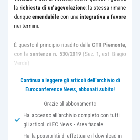
la
richiesta di un’agevolazione
: la stessa rimane
dunque
emendabile
con una
integrativa a favore
nei termini.
È questo il principio ribadito dalla
CTR Piemonte
,
con la
sentenza n. 530/2019
(Sez. 1, est. Biagio
Verde).
Continua a leggere gli articoli dell’archivio di
In tale giudizio, la controversia traeva origine da
Euroconference News, abbonati subito!
una
cartella di pagamento
conseguente il
controllo automatizzato
ex
articolo 36 bis D.P.R.
Grazie all'abbonamento
600/1973
che non aveva tenuto conto della
Hai accesso all'archivio completo con tutti
dichiarazione integrativa a favore
del
gli articoli di EC News - Area fiscale
contribuente
relativa all’anno 2010
, presentata
Hai la possibilità di effettuare il download in
in data
15 luglio 2013
, disconoscendo così la