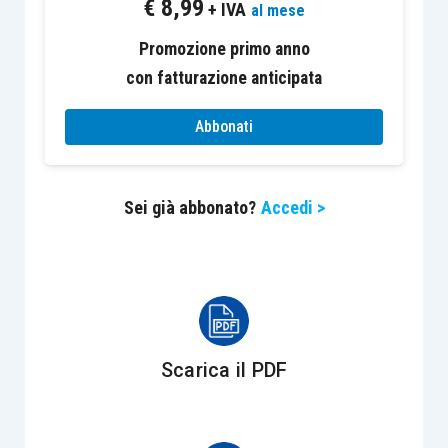
€
8,99
+ IVA
al mese
L’Agenzia delle Entrate, inoltre, contestava la
Promozione primo anno
configurabilità, nel caso di specie, di
con fatturazione anticipata
“
dichiarazione di scienza
” sull’assunto che,
riguardando la rettifica una richiesta di
Abbonati
agevolazione (la c.d.
Tremonti Ambiente
), si fosse
in presenza di “
espressione di originaria di
Sei già abbonato?
Accedi >
volontà del contribuente
”, in quanto tale
non
emendabile
. La CTP Cuneo aveva
accolto il
ricorso
.
L’Amministrazione Finanziaria aveva tuttavia
impugnato la sentenza e – oltre a ribadire,
Scarica il PDF
ampliandole, le argomentazioni sviluppate nel
precedente grado – eccepiva il
vizio di
ultrapetizione
per avere i giudici di primo grado