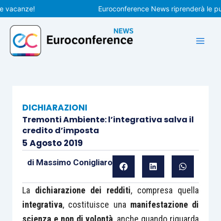
Vai
canze!
Euroconference News riprenderà le pubblic
al
contenuto
DICHIARAZIONI
Tremonti Ambiente: l’integrativa salva il
credito d’imposta
5 Agosto 2019
di
Massimo Conigliaro
La
dichiarazione dei redditi
, compresa quella
integrativa
, costituisce una
manifestazione di
scienza e non di volontà
, anche quando riguarda