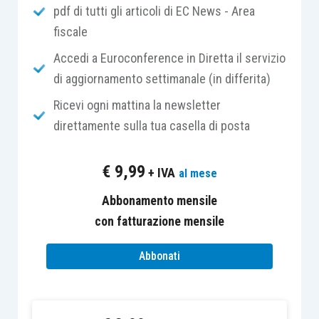
pdf di tutti gli articoli di EC News - Area
perdita
per tale esercizio utilizzata in
fiscale
compensazione nel 2012.
Accedi a Euroconference in Diretta il servizio
Il contribuente si era opposto alla pretesa
di aggiornamento settimanale (in differita)
erariale sostenendo che la
denuncia originaria
è,
Ricevi ogni mattina la newsletter
per consolidata giurisprudenza,
dichiarazione di
direttamente sulla tua casella di posta
scienza
e come tale suscettibile di
rettifica nei
tempi previsti
(rispettati nella fattispecie) per
€
9,99
+ IVA
al mese
operarla; a detta tesi l’Ufficio aveva contrapposto
la previsione di cui all’
articolo 2, comma 8 bis,
Abbonamento mensile
D.P.R. 322/1998
per la quale l’integrativa in
con fatturazione mensile
discussione doveva essere prodotta entro il
Abbonati
termine di presentazione della dichiarazione
relativa al
periodo di imposta successivo
, e cioè
entro il
30 settembre 2012
.