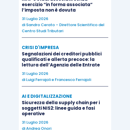
esercizio “in forma associata”
entro il termine di decadenza di
quarantotto mesi
l’imposta non è dovuta
dalla data del versamento, indipendentemente dai
31 Luglio 2026
termini e modalità della dichiarazione integrativa
di
Sandro Cerato – Direttore Scientifico del
di cui all’
articolo 2, comma 8 bis, D.P.R.
Centro Studi Tributari
322/1998
.
CRISI D'IMPRESA
Segnalazioni dei creditori pubblici
La
CTR Piemonte
ricorda quindi che
“occorre
qualificati e allerta precoce: la
lettura dell’Agenzia delle Entrate
distinguere il diverso piano sul quale operano le
norme in materia di accertamento e riscossione
, cui
31 Luglio 2026
di
Luigi Ferrajoli
e
Francesco Ferrajoli
si applicano o termini previsti dall’articolo
2, comma
8 e 8-bis, del dpr
n.
322/1998 rispetto a quelle che
AI E DIGITALIZZAZIONE
governano il processo tributario”.
Sicurezza della supply chain per i
soggetti NIS2: linee guida e fasi
operative
Precisano quindi i giudici che la
Suprema Corte
31 Luglio 2026
(
sentenza n. 9849/2018
) ha ribadito la possibilità
di
Andrea Onori