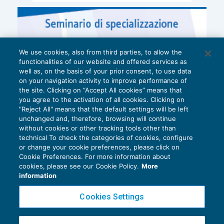
We use cookies, also from third parties, to allow the
functionalities of our website and offered services as
well as, on the basis of your prior consent, to use data
on your navigation activity to improve performance of
the site. Clicking on “Accept All cookies” means that
you agree to the activation of all cookies. Clicking on
"Reject All" means that the default settings will be left
unchanged and, therefore, browsing will continue
without cookies or other tracking tools other than
technical To check the categories of cookies, configure
or change your cookie preferences, please click on
Cookie Preferences. For more information about
Privacy Policy
cookies, please see our Cookie Policy.
More
Cookie Policy
information
Euroconference NEWS è una testata registrata al Tribunale di Milano Reg. n. 8556/2026
Cookies Settings
Direttore responsabile Sandro Cerato
Copyright 2016 ©
Gruppo Euroconference S.p.A.
v2.32.4