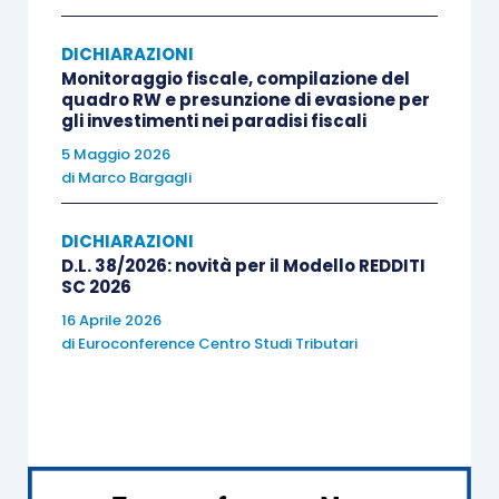
La ricostruzione dei rapporti intercorrenti tra la
DICHIARAZIONI
dichiarazione integrativa
, la richiesta di
Monitoraggio fiscale, compilazione del
quadro RW e presunzione di evasione per
rimborso
ed il
contenzioso giudiziario
gli investimenti nei paradisi fiscali
eventualmente insorto in conseguenza di errori o
5 Maggio 2026
omissioni nella dichiarazione fiscale
risolvono i
di
Marco Bargagli
dubbi circa l’oggetto ed i limiti della
dichiarazione integrativa
.
DICHIARAZIONI
D.L. 38/2026: novità per il Modello REDDITI
SC 2026
La Cassazione ha infatti affermato il principio in
16 Aprile 2026
base al quale la
possibilità di emendare la
di
Euroconference Centro Studi Tributari
dichiarazione dei redditi,
per correggere errori
od omissioni che abbiano determinato
l’Indicazione di un maggior reddito o, comunque,
di un maggior debito d’imposta o di un minor
credito, mediante la
dichiarazione integrativa di