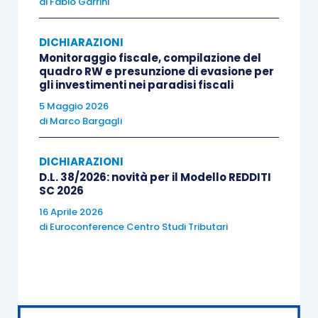
di
Fabio Garrini
di
assenza di dati da comunicare ai righi da
RS374 a RS381 del quadro
, deve essere barrata
DICHIARAZIONI
l’apposita
casella RS382
, che, seppur non
Monitoraggio fiscale, compilazione del
prevista dal modello dichiarativo,
risulta
quadro RW e presunzione di evasione per
gli investimenti nei paradisi fiscali
presente nelle relative specifiche tecniche
e
5 Maggio 2026
nel
software
di trasmissione Redditi PF
.
di
Marco Bargagli
DICHIARAZIONI
D.L. 38/2026: novità per il Modello REDDITI
SC 2026
16 Aprile 2026
di
Euroconference Centro Studi Tributari