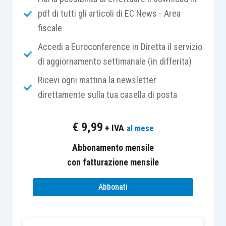
pdf di tutti gli articoli di EC News - Area
la
modulistica
che risulta interessata da
fiscale
una significativa attività di
semplificazione. In tal senso, risultano
Accedi a Euroconference in Diretta il servizio
notevolmente ridotte le informazioni
di aggiornamento settimanale (in differita)
richieste nei modelli degli studi di settore
Ricevi ogni mattina la newsletter
(circa 5.200 righi in meno). Inoltre, il
direttamente sulla tua casella di posta
numero di studi di settore per il 2016 è
stato ridotto rispetto alle annualità
€
9,99
+ IVA
al mese
precedenti, in conseguenza
dell’accorpamento di alcuni di essi;
Abbonamento mensile
la possibilità di indicare
facoltativamente
con fatturazione mensile
nel rigo
F05 –
Altri proventi e componenti
Abbonati
positivi
, i
proventi straordinari
non più
classificabili nella voce E20 del conto
economico, atteso che tale voce non