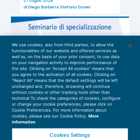
27 Luglio 2026
di
Diego Barberi
e
Stefano Dovier
We use cookies, also from third parties, to allow the
functionalities of our website and offered services as
well as, on the basis of your prior consent, to use data
on your navigation activity to improve performance of
the site. Clicking on “Accept All cookies” means that
you agree to the activation of all cookies. Clicking on
"Reject All" means that the default settings will be left
unchanged and, therefore, browsing will continue
without cookies or other tracking tools other than
technical To check the categories of cookies, configure
or change your cookie preferences, please click on
Cookie Preferences. For more information about
Privacy Policy
cookies, please see our Cookie Policy.
More
Cookie Policy
information
Euroconference NEWS è una testata registrata al Tribunale di Milano Reg. n. 8556/2026
Cookies Settings