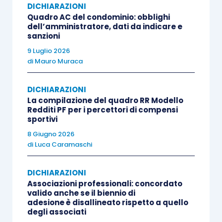
DICHIARAZIONI
Quadro AC del condominio: obblighi
dell’amministratore, dati da indicare e
E’ stato inoltre introdotto un
nuovo quadro
(“
LC
”)
sanzioni
riservato alla liquidazione:
9 Luglio 2026
di
Mauro Muraca
dell’
imposta sostitutiva
dovuta sul
reddito imponibile derivante dai
contratti
DICHIARAZIONI
La compilazione del quadro RR Modello
di locazione
per i quali si è optato per
Redditi PF per i percettori di compensi
l’applicazione del
regime della cedolare
sportivi
secca
(compresa quella che deriva da
8 Giugno 2026
locazione breve
),
di
Luca Caramaschi
dell’
imposta sostitutiva
applicata sui
DICHIARAZIONI
redditi diversi
derivanti da
locazioni
Associazioni professionali: concordato
brevi
indicati nel quadro RL (se il
valido anche se il biennio di
contribuente è un
sublocatore
o
adesione è disallineato rispetto a quello
degli associati
comodatario
).