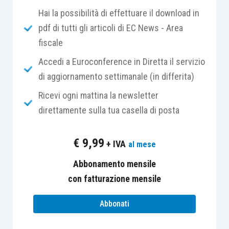
Hai la possibilità di effettuare il download in
pdf di tutti gli articoli di EC News - Area
sono stati eliminati i righi relativi alle
fiscale
rimanenze finali
(righi RG8 e RG9 del
modello precedente),
Accedi a Euroconference in Diretta il servizio
ma è stato inserito il rigo RG38
(sezione
di aggiornamento settimanale (in differita)
“Altri Dati”)
per il monitoraggio delle
Ricevi ogni mattina la newsletter
stesse
.
direttamente sulla tua casella di posta
Pertanto, nonostante l’irrilevanza fiscale delle
€
9,99
+ IVA
al mese
suddette rimanenze, sarà comunque necessario
indicare il loro valore nei modelli dichiarativi, al
Abbonamento mensile
richiamato
RG38
, specificando:
con fatturazione mensile
Abbonati
nella
colonna 2
, le
rimanenze finali
relative a materie prime e sussidiarie,