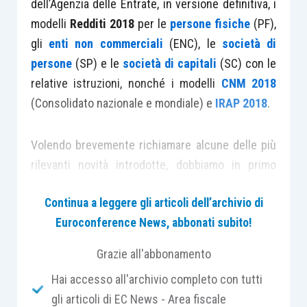
dell’Agenzia delle Entrate, in versione definitiva, i
modelli
Redditi 2018
per le
persone fisiche
(PF),
gli
enti non commerciali
(ENC), le
società di
persone
(SP) e le
società di capitali
(SC) con le
relative istruzioni, nonché i modelli
CNM 2018
(Consolidato nazionale e mondiale) e
IRAP 2018
.
Volendo brevemente richiamare alcune delle più
rilevanti novità introdotte, dobbiamo in primo
luogo evidenziare le modifiche ai modelli
Continua a leggere gli articoli dell’archivio di
conseguenti all’introduzione del nuovo
regime di
Euroconference News, abbonati subito!
contabilità semplificato
improntato al “
criterio
di cassa
”.
Grazie all'abbonamento
Hai accesso all'archivio completo con tutti
Nel Modello Redditi SP 2018 (come anche nel
gli articoli di EC News - Area fiscale
modello Redditi PF2018), infatti,