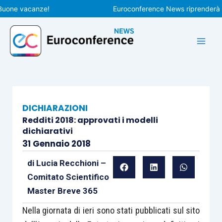
Vai
e vacanze!
Euroconference News riprenderà le pub
al
contenuto
DICHIARAZIONI
Redditi 2018: approvati i modelli
dichiarativi
31 Gennaio 2018
di
Lucia Recchioni –
Comitato Scientifico
Master Breve 365
Nella giornata di ieri sono stati pubblicati sul sito