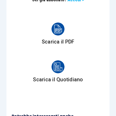
tassazione scelto
.
Esercitando detta opzione, il reddito non viene
quindi tassato ai fini Ires in capo alla società
partecipata ma per
trasparenza in capo ai soci
nel periodo di produzione,
a nulla rilevando a tal
Scarica il PDF
fine eventuali successive distribuzioni di utili
(soggette, come noto, a ritenuta a titolo
d’imposta del 26%).
L’opzione per il regime di trasparenza va
Scarica il Quotidiano
effettuata dalla società trasparente all’Agenzia
delle entrate con la dichiarazione presentata nel
periodo d’imposta a decorrere dal quale si
intende esercitarla; società che deve aver
ottenuto la comunicazione dell’opzione da parte