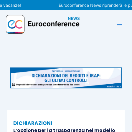
Vai
canze!
Euroconference News riprenderà le pubblic
al
contenuto
DICHIARAZIONI
L’opzione per la trasparenza nel modello