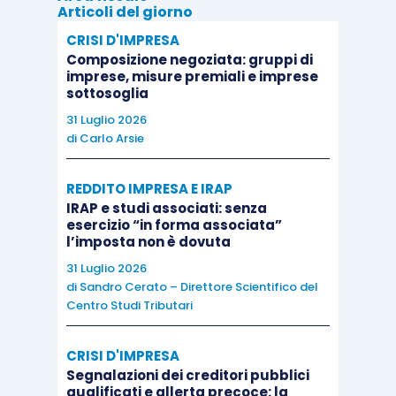
Articoli del giorno
la trasparenza perde efficacia a partire dalla data
CRISI D'IMPRESA
da cui l’operazione esplica i suoi effetti fiscali,
Composizione negoziata: gruppi di
salvo che essa venga confermata da tutti i
imprese, misure premiali e imprese
soggetti interessati, ricorrendo i presupposti
sottosoglia
indicati nei commi 1 e 2 dell’articolo 115 Tuir,
31 Luglio 2026
di
Carlo Arsie
entro il periodo d’imposta da cui decorrono i
predetti effetti fiscali
e con le stesse modalità
REDDITO IMPRESA E IRAP
previste.
IRAP e studi associati: senza
esercizio “in forma associata”
l’imposta non è dovuta
In tal caso sarà pertanto necessario riportare nei
31 Luglio 2026
righi OP12
e seguenti i dati di
tutti i soggetti
di
Sandro Cerato – Direttore Scientifico del
interessati
.
Centro Studi Tributari
Nel caso di
società costituite nel 2021
, o di
CRISI D'IMPRESA
Segnalazioni dei creditori pubblici
società che nel 2021
ricorrono a diverso
qualificati e allerta precoce: la