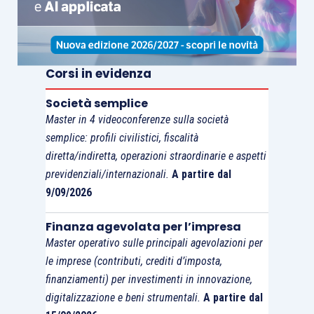
Corsi in evidenza
In particolare nel
rigo CR8, colonna 1
, va inserito
il
codice 3
per comunicare l’opzione e nei
righi
Società semplice
CR9 e CR10
vanno indicati i
codici fiscali dei
Master in 4 videoconferenze sulla società
soggetti partecipanti
per i quali viene resa la
semplice: profili civilistici, fiscalità
comunicazione di opzione: in colonna 1 se sono
diretta/indiretta, operazioni straordinarie e aspetti
previdenziali/internazionali.
A partire dal
persone fisiche, in colonna 2 se società (
articolo
9/09/2026
115 Tuir
).
Finanza agevolata per l’impresa
Master operativo sulle principali agevolazioni per
le imprese (contributi, crediti d’imposta,
finanziamenti) per investimenti in innovazione,
digitalizzazione e beni strumentali.
A partire dal