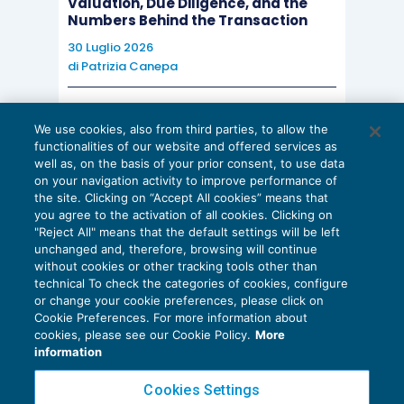
Valuation, Due Diligence, and the
Numbers Behind the Transaction
30 Luglio 2026
di
Patrizia Canepa
AI E DIGITALIZZAZIONE
We use cookies, also from third parties, to allow the
EU AI Act e studi professionali: le
functionalities of our website and offered services as
scadenze concrete
well as, on the basis of your prior consent, to use data
on your navigation activity to improve performance of
27 Luglio 2026
the site. Clicking on “Accept All cookies” means that
di
Diego Barberi
e
Stefano Dovier
you agree to the activation of all cookies. Clicking on
"Reject All" means that the default settings will be left
unchanged and, therefore, browsing will continue
without cookies or other tracking tools other than
technical To check the categories of cookies, configure
or change your cookie preferences, please click on
Cookie Preferences. For more information about
Privacy Policy
cookies, please see our Cookie Policy.
More
Cookie Policy
information
Euroconference NEWS è una testata registrata al Tribunale di Milano Reg. n. 8556/2026
Cookies Settings