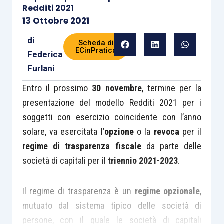
Redditi 2021
13 Ottobre 2021
di
Scheda di
ECinPratica
Federica
Furlani
Entro il prossimo
30 novembre
, termine per la
presentazione del modello Redditi 2021 per i
soggetti con esercizio coincidente con l’anno
solare, va esercitata l’
opzione
o la
revoca
per il
regime di trasparenza fiscale
da parte delle
società di capitali per il
triennio 2021-2023
.
Il regime di trasparenza è un
regime opzionale
,
mutuato dal sistema tipico delle società di
persone, con il quale le società di capitali