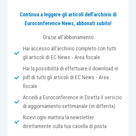
possono scegliere di tassare il proprio reddito
Continua a leggere gli articoli dell’archivio di
imputandolo direttamente ai soci
,
Euroconference News, abbonati subito!
indipendentemente dall’effettiva percezione dello
stesso, in proporzione alla loro quota di
Grazie all'abbonamento
partecipazione agli utili.
Hai accesso all'archivio completo con tutti
gli articoli di EC News - Area fiscale
Il regime di trasparenza è applicabile:
Hai la possibilità di effettuare il download in
pdf di tutti gli articoli di EC News - Area
alle
società di capitali partecipate da
fiscale
altre società di capitali
, in base a quanto
previsto dall’
articolo 115 Tuir
. In tal modo
Accedi a Euroconference in Diretta il servizio
il reddito viene tassato ai fini Ires
di aggiornamento settimanale (in differita)
esclusivamente in capo alla società che
Ricevi ogni mattina la newsletter
detiene la partecipazione nella società
direttamente sulla tua casella di posta
trasparente;