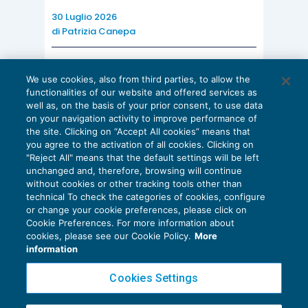
30 Luglio 2026
di
Patrizia Canepa
AI E DIGITALIZZAZIONE
We use cookies, also from third parties, to allow the
EU AI Act e studi professionali: le
functionalities of our website and offered services as
scadenze concrete
well as, on the basis of your prior consent, to use data
on your navigation activity to improve performance of
27 Luglio 2026
the site. Clicking on “Accept All cookies” means that
di
Diego Barberi
e
Stefano Dovier
you agree to the activation of all cookies. Clicking on
"Reject All" means that the default settings will be left
unchanged and, therefore, browsing will continue
without cookies or other tracking tools other than
technical To check the categories of cookies, configure
or change your cookie preferences, please click on
Cookie Preferences. For more information about
Privacy Policy
cookies, please see our Cookie Policy.
More
Cookie Policy
information
Euroconference NEWS è una testata registrata al Tribunale di Milano Reg. n. 8556/2026
Cookies Settings
Direttore responsabile Sandro Cerato
Copyright 2016 ©
Gruppo Euroconference S.p.A.
v2.32.2