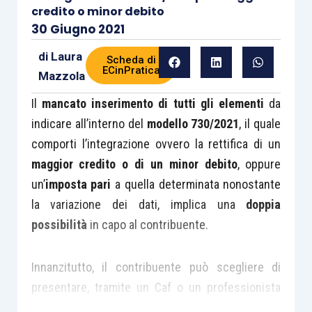
credito o minor debito
30 Giugno 2021
di
Laura
Scheda di
ECinPratica
Mazzola
Il
mancato inserimento di tutti gli elementi
da
indicare all’interno del
modello 730/2021
, il quale
comporti l’integrazione ovvero la rettifica di un
maggior credito o di un minor debito
, oppure
un’
imposta pari
a quella determinata nonostante
la variazione dei dati, implica una
doppia
possibilità
in capo al contribuente.
Innanzitutto, il contribuente può scegliere di
presentare, tramite un Caf o un professionista
abilitato, un
nuovo modello 730/2021
, completo