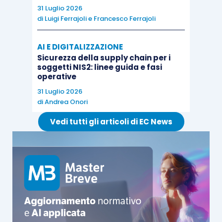
31 Luglio 2026
di
Luigi Ferrajoli
e
Francesco Ferrajoli
AI E DIGITALIZZAZIONE
Sicurezza della supply chain per i
soggetti NIS2: linee guida e fasi
operative
31 Luglio 2026
di
Andrea Onori
Vedi tutti gli articoli di EC News