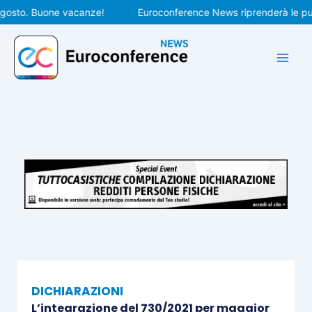
Vai
to. Buone vacanze!
Euroconference News riprenderà le pubblic
al
contenuto
DICHIARAZIONI
L’integrazione del 730/2021 per maggior