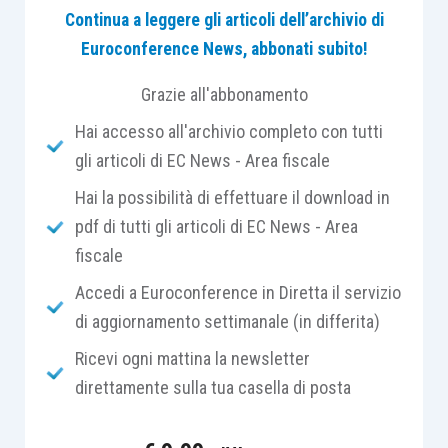
Continua a leggere gli articoli dell’archivio di
di tutte le sue parti ed
integrato con i nuovi dati
,
Euroconference News, abbonati subito!
entro e non oltre il 25 ottobre 2021
.
Grazie all'abbonamento
Tale modello può essere inviato anche da un
Hai accesso all'archivio completo con tutti
soggetto diverso da quello originariamente
gli articoli di EC News - Area fiscale
delegato all’invio
; vale a dire che, se il
Hai la possibilità di effettuare il download in
contribuente inizialmente si era rivolto ad un
Caf
,
pdf di tutti gli articoli di EC News - Area
per il modello integrativo può rivolgersi ad un
fiscale
professionista
, o viceversa, purché
esibisca
tutta la documentazione
necessaria al fine del
Accedi a Euroconference in Diretta il servizio
controllo della conformità dell’integrazione da
di aggiornamento settimanale (in differita)
effettuare.
Ricevi ogni mattina la newsletter
direttamente sulla tua casella di posta
In questo caso, all’interno del frontespizio, nella
casella denominata “
730 integrativo
”, deve essere