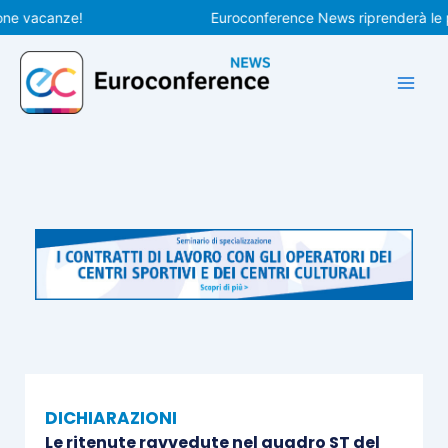
Vai
vacanze!
Euroconference News riprenderà le pubbli
al
contenuto
DICHIARAZIONI
Le ritenute ravvedute nel quadro ST del