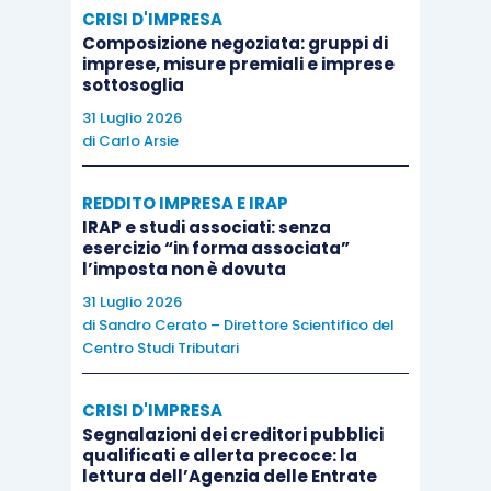
CRISI D'IMPRESA
Composizione negoziata: gruppi di
Nel
punto 8
, relativamente alle somme esposte al
imprese, misure premiali e imprese
punto 2, va indicato l’importo degli interessi per
sottosoglia
ravvedimento ai sensi dell’
articolo 13, D.Lgs.
31 Luglio 2026
472/1997
.
Non deve essere compilato alcun rigo
di
Carlo Arsie
per il versamento della sanzione.
REDDITO IMPRESA E IRAP
IRAP e studi associati: senza
Nel
punto 9
occorre barrare la casella nel caso in
esercizio “in forma associata”
l’imposta non è dovuta
cui il versamento, evidenziato al punto 7, sia
31 Luglio 2026
stato oggetto di ravvedimento operoso.
di
Sandro Cerato – Direttore Scientifico del
Centro Studi Tributari
Il versamento eseguito avvalendosi del
ravvedimento operoso, di
più adempimenti
CRISI D'IMPRESA
omessi
risultanti dal Quadro ST e individuati dal
Segnalazioni dei creditori pubblici
qualificati e allerta precoce: la
medesimo codice tributo
deve essere riportato
lettura dell’Agenzia delle Entrate