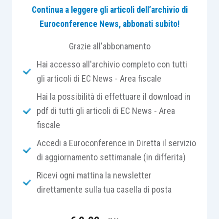
estero, utili e altri proventi equiparati derivanti da
Continua a leggere gli articoli dell’archivio di
partecipazioni in società di capitali, titoli atipici, e
Euroconference News, abbonati subito!
redditi diversi, nonché per coloro che hanno
Grazie all'abbonamento
corrisposto somme o valori
soggetti a ritenuta
Hai accesso all'archivio completo con tutti
alla fonte
, ai sensi degli
articoli 23
,
24
,
25
,
25-
gli articoli di EC News - Area fiscale
bis
,
25-
ter
,
29, D.P.R. 600/1973
e
articolo 33,
comma 4, D.P.R. 42/1988
.
Hai la possibilità di effettuare il download in
pdf di tutti gli articoli di EC News - Area
In particolare, nel
quadro ST
dovranno essere
fiscale
esposti i
dati relativi ai versamenti
delle
Accedi a Euroconference in Diretta il servizio
ritenute trattenute sulle
somme erogate
di aggiornamento settimanale (in differita)
nell’anno 2021
. Dovranno essere altresì indicati:
Ricevi ogni mattina la newsletter
direttamente sulla tua casella di posta
le ritenute operate a partire dal mese di
marzo 2021 ed i relativi versamenti