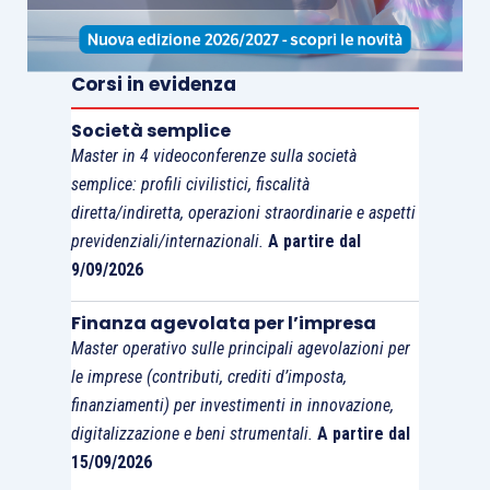
3,75%) con codice tributo 8906, periodo 01/2021.
Corsi in evidenza
Gli
interessi
sono calcolati, dal giorno
successivo alla scadenza al giorno di pagamento
Società semplice
Master in 4 videoconferenze sulla società
compreso, tenendo conto della variazione del
semplice: profili civilistici, fiscalità
saggio legale dallo 0,01% fino al 31 dicembre
diretta/indiretta, operazioni straordinarie e aspetti
2021, all’1,25% a decorrere dal 1° gennaio 2022.
previdenziali/internazionali.
A partire dal
Essi ammontano a 9,99 euro (ossia 1.000 euro *
9/09/2026
0,01 * 318 giorni / 36.500 = 0,09 euro per il 2021
più 1.000 euro * 1,25 * 289 giorni / 36.500 = 9,90
Finanza agevolata per l’impresa
euro per il 2022) e si versano in aggiunta al
Master operativo sulle principali agevolazioni per
le imprese (contributi, crediti d’imposta,
codice tributo 1040.
finanziamenti) per investimenti in innovazione,
digitalizzazione e beni strumentali.
A partire dal
Nel
quadro ST del modello 770/2022
verrà
15/09/2026
inserita anche la ritenuta d’acconto regolarizzata.