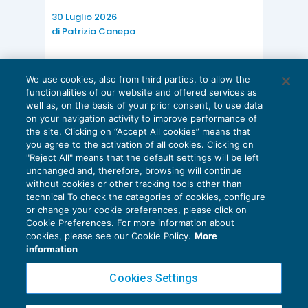
30 Luglio 2026
di
Patrizia Canepa
AI E DIGITALIZZAZIONE
We use cookies, also from third parties, to allow the
EU AI Act e studi professionali: le
functionalities of our website and offered services as
scadenze concrete
well as, on the basis of your prior consent, to use data
on your navigation activity to improve performance of
27 Luglio 2026
the site. Clicking on “Accept All cookies” means that
di
Diego Barberi
e
Stefano Dovier
you agree to the activation of all cookies. Clicking on
"Reject All" means that the default settings will be left
unchanged and, therefore, browsing will continue
without cookies or other tracking tools other than
technical To check the categories of cookies, configure
or change your cookie preferences, please click on
Cookie Preferences. For more information about
Privacy Policy
cookies, please see our Cookie Policy.
More
Cookie Policy
information
Euroconference NEWS è una testata registrata al Tribunale di Milano Reg. n. 8556/2026
Cookies Settings
Direttore responsabile Sandro Cerato
Copyright 2016 ©
Gruppo Euroconference S.p.A.
v2.32.4