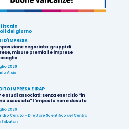
 fiscale
oli del giorno
SI D'IMPRESA
posizione negoziata: gruppi di
rese, misure premiali e imprese
tosoglia
uglio 2026
rlo Arsie
DITO IMPRESA E IRAP
 e studi associati: senza esercizio “in
ma associata” l’imposta non è dovuta
uglio 2026
ndro Cerato – Direttore Scientifico del Centro
 Tributari