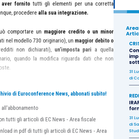
 aver fornito
tutti gli elementi per una corretta
dunque, procedere
alla sua integrazione.
Area
 può comportare un
maggiore credito o un minor
Artic
ti nel modello 730 originario), un
maggior debito o
CRI
dditi non dichiarati),
un’imposta pari
a quella
Com
imp
nario, quando la modifica riguarda dati che non
sot
oste.
31 L
di
Ca
eterminare dall’integrazione o dalla correzione del
archivio di Euroconference News, abbonati subito!
 i termini
di correzione degli errori sono alquanto
RED
IRAP
e all'abbonamento
for
31 L
 tutti gli articoli di EC News - Area fiscale
un maggior credito, un minor debito o un’imposta
di
Sa
nload in pdf di tutti gli articoli di EC News - Area
Studi
possibilità per rimediare: