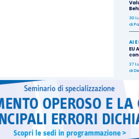
Val
 procedere alla correzione con la presentazione del
Beh
30 L
di
Pa
integrativa non sospende le procedure avviate con
on fa venire meno l’obbligo da parte del datore di
AI 
EU A
ttuare i rimborsi o trattenere le somme dovute in
con
27 L
di
Di