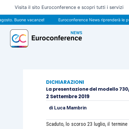
Vai
Visita il sito Euroconference e scopri tutti i servizi
al
contenuto
. Buone vacanze!
Euroconference News riprenderà le pubblicaz
DICHIARAZIONI
La presentazione del modello 730
2 Settembre 2019
di
Luca Mambrin
Scaduto, lo scorso 23 luglio, il termine 