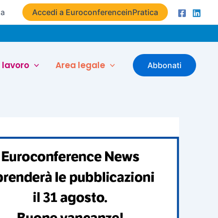
ta
Accedi a EuroconferenceinPratica
 lavoro
Area legale
Abbonati