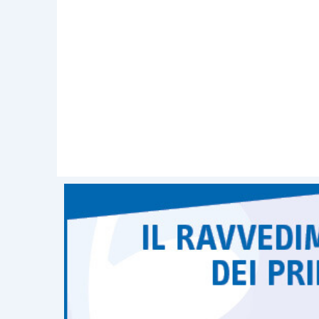
un modello 730 integrativo, ma si dovrà
modello 730 “rettificativo”.
La presentazione di una dichiarazione 
la consegna del modello 730 e, quindi,
n
lavoro
o dell’ente pensionistico di
effe
base al modello 730
.