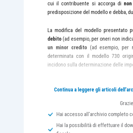
cui il contribuente si accorga di
non
predisposizione del modello e debba, 
La modifica del modello presentato
debito
(ad esempio, per oneri non indica
un minor credito
(ad esempio, per re
determinata con il modello 730 origi
incidono sulla determinazione delle imp
A seconda del risultato che si viene a d
Continua a leggere gli articoli dell’
modello 730 originario,
le modalità ed
differenti.
Grazi
Hai accesso all'archivio completo con
Nel caso di
correzioni che comportano 
Hai la possibilità di effettuare il dow
invariata
il contribuente ha due diverse 