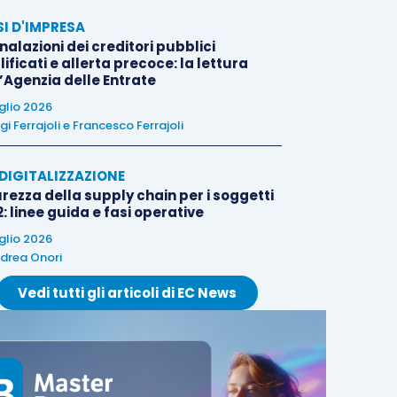
SI D'IMPRESA
alazioni dei creditori pubblici
ificati e allerta precoce: la lettura
l’Agenzia delle Entrate
uglio 2026
igi Ferrajoli
e
Francesco Ferrajoli
E DIGITALIZZAZIONE
rezza della supply chain per i soggetti
: linee guida e fasi operative
uglio 2026
drea Onori
Vedi tutti gli articoli di EC News