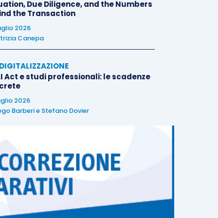
uation, Due Diligence, and the Numbers
ind the Transaction
uglio 2026
trizia Canepa
E DIGITALIZZAZIONE
I Act e studi professionali: le scadenze
crete
uglio 2026
ego Barberi
e
Stefano Dovier