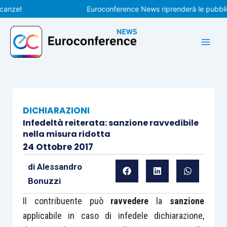
Vai
e!
Euroconference News riprenderà le pubblicazio
al
contenuto
DICHIARAZIONI
Infedeltà reiterata: sanzione ravvedibile
nella misura ridotta
24 Ottobre 2017
di
Alessandro
Bonuzzi
Il contribuente può
ravvedere
la
sanzione
applicabile in caso di infedele dichiarazione,