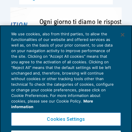
We use cookies, also from third parties, to allow the
functionalities of our website and offered services as
well as, on the basis of your prior consent, to use data
on your navigation activity to improve performance of
the site. Clicking on “Accept All cookies” means that
you agree to the activation of all cookies. Clicking on
"Reject All" means that the default settings will be left
unchanged and, therefore, browsing will continue
without cookies or other tracking tools other than
technical To check the categories of cookies, configure
or change your cookie preferences, please click on
Cookie Preferences. For more information about
Privacy Policy
cookies, please see our Cookie Policy.
More
Cookie Policy
information
Euroconference NEWS è una testata registrata al Tribunale di Milano Reg. n. 8556/2026
Cookies Settings
Direttore responsabile Sandro Cerato
Copyright 2016 ©
Gruppo Euroconference S.p.A.
v2.32.4