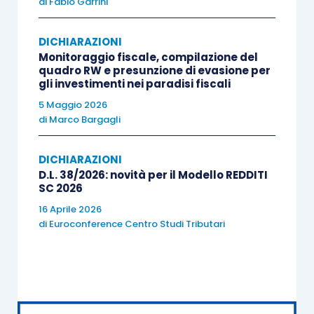
di
Fabio Garrini
Pertanto, in linea di principio, il contribuente non
DICHIARAZIONI
può tener
autonomamente
conto della riduzione
Monitoraggio fiscale, compilazione del
per determinare la sanzione da ravvedere.
quadro RW e presunzione di evasione per
gli investimenti nei paradisi fiscali
5 Maggio 2026
Tuttavia, a parere dell’Agenzia, il divieto non trova
di
Marco Bargagli
applicazione nel caso oggetto della
risoluzione
131/E
, giacché il
contribuente non è chiamato a
DICHIARAZIONI
inquadrare la violazione commessa nella
D.L. 38/2026: novità per il Modello REDDITI
SC 2026
tipologia “
errata imputazione temporale
”
dal
16 Aprile 2026
momento che la stessa è
già stata in tal senso
di
Euroconference Centro Studi Tributari
qualificata
dall’organo accertatore.
Ne deriva che la Società Alfa Spa può
autonomamente regolarizzare
la violazione, già