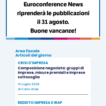
contestata dall’Amministrazione finanziaria
relativamente al periodo d’imposta 2012,
ravvedendo la sanzione nella misura ridotta
di
un terzo
in relazione alle annualità 2013, 2014 e
2015.
Area fiscale
Articoli del giorno
CRISI D'IMPRESA
Composizione negoziata: gruppi di
imprese, misure premiali e imprese
sottosoglia
31 Luglio 2026
di
Carlo Arsie
REDDITO IMPRESA E IRAP