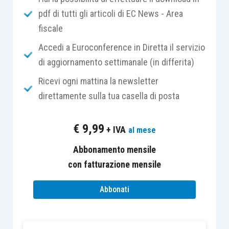
pdf di tutti gli articoli di EC News - Area
La violazione,
qualificata
come
errore legato
fiscale
all’imputazione temporale di elementi negativi
di reddito
, ha determinato, per l’anno 2012,
Accedi a Euroconference in Diretta il servizio
l’emissione di un avviso di accertamento con il
di aggiornamento settimanale (in differita)
quale è stata comminata la
sanzione
per
infedele
Ricevi ogni mattina la newsletter
dichiarazione
,
ridotta di un terzo
ai sensi
direttamente sulla tua casella di posta
dell’
articolo 1, comma 4, del D.Lgs. 471/1997
.
€
9,99
+ IVA
al mese
Atteso che lo
stesso errore
è stato commesso
anche negli
Abbonamento mensile
anni dal 2013 al 2015
, l’istante
desiderava conoscere se, nel regolarizzare la
con fatturazione mensile
propria posizione per gli anni successivi, potesse
Abbonati
autonomamente applicare, nell’ambito del
ravvedimento
, la sanzione nella misura ridotta.