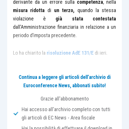
derivante da un errore sulla
competenza
, nella
misura ridotta
di
un terzo,
quando la stessa
violazione è
già stata contestata
dall’Amministrazione finanziaria in relazione a un
periodo d’imposta precedente.
Lo ha chiarito la
risoluzione AdE 131/E
di ieri.
La presa di posizione del Fisco trae origine da un
Continua a leggere gli articoli dell’archivio di
interpello presentato dalla Società Alfa Spa alla
Euroconference News, abbonati subito!
quale è stata contestata la
non corretta
deduzione
, negli anni d’imposta
dal 2012 al 2015
,
Grazie all'abbonamento
degli
accantonamenti
relativi alle spese di cui
Hai accesso all'archivio completo con tutti
all’articolo 107, comma 2, del Tuir, relative alla
gli articoli di EC News - Area fiscale
gestione di tratte autostradali.
Hai la possibilità di effettuare il download in