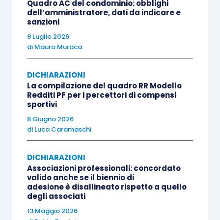
Quadro AC del condominio: obblighi
dell’amministratore, dati da indicare e
dedotto più volte.
sanzioni
9 Luglio 2026
Ebbene, la risoluzione di ieri afferma che la
di
Mauro Muraca
riduzione di un terzo può trovare applicazione
solo in sede di accertamento
. Ciò in quanto
DICHIARAZIONI
l’operatività dello
sconto sanzionatorio
ha come
La compilazione del quadro RR Modello
Redditi PF per i percettori di compensi
presupposto
la presenza di un’
attività di
sportivi
controllo
da parte degli organi accertatori, “
volta
8 Giugno 2026
a verificare che l’infedeltà commessa dal
di
Luca Caramaschi
contribuente
DICHIARAZIONI
Associazioni professionali: concordato
sia caratterizzata dall’elemento soggettivo
valido anche se il biennio di
della
colpevolezza
, dall’
assenza di frode
e
adesione è disallineato rispetto a quello
degli associati
costruita attraverso una
condotta non
13 Maggio 2026
insidiosa
per l’Amministrazione finanziaria
”.