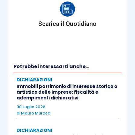
sull’imputazione temporale di elementi
positivi o negativi di reddito
, purché il
componente positivo abbia
già concorso
Scarica il Quotidiano
alla determinazione del reddito
nell’annualità in cui interviene l’attività di
accertamento o in una precedente. Per
beneficiare di tale riduzione – specifica ai
fini delle imposte sui redditi – è
Potrebbe interessarti anche...
necessario che il componente positivo
DICHIARAZIONI
sia stato già erroneamente imputato e,
Immobili patrimonio di interesse storico o
quindi, abbia concorso alla
artistico delle imprese: fiscalità e
adempimenti dichiarativi
determinazione del reddito, nell’annualità
30 Luglio 2026
in cui interviene l’attività di accertamento
di
Mauro Muraca
o in una precedente. Con riferimento al
componente negativo, invece, è
DICHIARAZIONI
necessario che lo stesso non sia stato