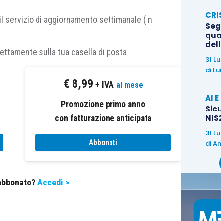
he, attraverso la cessione, si produce l’effetto di un
CRI
, analogamente a quanto avviene con l’istituto della
il servizio di aggiornamento settimanale (in
Segn
dente è quindi tenuto a certificare il suo credito, a
qual
del
lizzo dello stesso in compensazione verticale o
rettamente sulla tua casella di posta
31 L
di
Lu
tto “cessionario”
(con finalità di
mero riscontro
€
8,99
+ IVA
al mese
uto con il suo utilizzo in compensazione
), qualora
AI 
 “
per un ammontare superiore alla soglia fissata dal
Promozione primo anno
Sicu
o è tenuto a certificare il credito ricevuto solo nel
NIS2
con fatturazione anticipata
sazione orizzontale.
31 L
Abbonati
di
An
isato dalla
circolare
stessa, anche con riferimento
ato nazionale
, con riferimento sia alle ipotesi di
 abbonato?
Accedi >
 compensazione che delle
eccedenze
di imposta
1973
, in caso di
trasferimento al consolidato di un
necessario l’apposizione del
visto di conformità
: