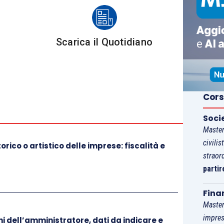
tà che ha maturato il credito prima dell’esercizio
aso in cui detti crediti abbiano la stessa natura
Scarica il Quotidiano
uono per effetto della compensazione (Ires del
a effettuare sono quelli di cui al paragrafo 5 della
 al riscontro della
corrispondenza
dei dati esposti
Cors
ze della relativa documentazione e alle disposizioni
li e detraibili, le detrazioni e i crediti d’imposta, lo
Soci
nto, i versamenti, e implicano la verifica della
Master
delle scritture contabili obbligatorie e la verifica
civilis
rico o artistico delle imprese: fiscalità e
esposti nella dichiarazione alle risultanze delle
straor
partir
ltime alla relativa documentazione;
 consolidante intenda procedere a compensare i
Fina
 superiore ad euro 5.000. In tal caso i controlli da
Master
o riscontro dell’ammontare del credito ceduto,
impres
 dell’amministratore, dati da indicare e