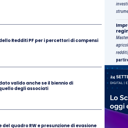
il suo utilizzo in compensazione
.
invest
strume
tuale
assenza “originaria” del visto di conformità
Impre
ualora già trasmessi, può essere
sanata con la
regi
Master
llo Redditi PF per i percettori di compensi
agrico
 scadenza ordinario, senza applicazione di alcuna
reddit
partir
male;
lo 2, comma 8, D.P.R. 322/1998
,
con applicazione
olo 8, comma 1, D.Lgs. 471/1997
(da 250 a 2.000
ato valido anche se il biennio di
 l’istituto del
ravvedimento operoso
. In tal caso
quello degli associati
ilizzato in compensazione orizzontale in misura
la dichiarazione integrativa è presentata
ta giorni dalla scadenza del termine ordinario di
a sanzione di cui all’
articolo 13 D.Lgs. 471/1997
,
e del quadro RW e presunzione di evasione
samento, con la possibilità anche in questo caso di