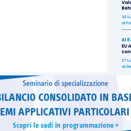
Val
Beh
30 L
di
Pa
AI 
EU A
con
27 L
di
Di