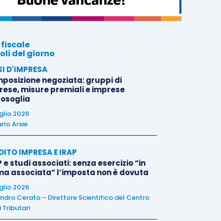
 fiscale
oli del giorno
SI D'IMPRESA
posizione negoziata: gruppi di
rese, misure premiali e imprese
tosoglia
uglio 2026
rlo Arsie
DITO IMPRESA E IRAP
 e studi associati: senza esercizio “in
ma associata” l’imposta non è dovuta
uglio 2026
ndro Cerato – Direttore Scientifico del Centro
 Tributari