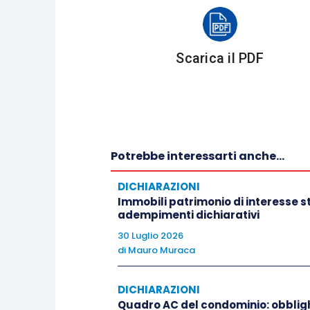
sul modello Redditi della socie
dell’opzione
, e ciò anche nel c
Scarica il PDF
(Ires) del debito che esting
gruppo). In tal caso, i
controlli
d
circolare 28/E/2014
, che mirano
nella dichiarazione alle risultan
Potrebbe interessarti anche...
che disciplinano gli oneri deducibi
scomputo delle ritenute d’acco
DICHIARAZIONI
regolare tenuta e conservazione 
Immobili patrimonio di interesse sto
adempimenti dichiarativi
della corrispondenza dei dati 
30 Luglio 2026
scritture contabili e di queste u
di
Mauro Muraca
sul modello CNM
, qualora la
crediti ricevuti per un ammontare
DICHIARAZIONI
effettuare sono limitati al
sol
Quadro AC del condominio: obblighi