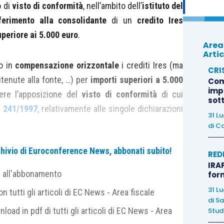
o di
visto di conformità
, nell’ambito dell’
istituto del
ferimento alla consolidante
di un
credito Ires
eriore ai 5.000 euro
.
Area
Artic
no in
compensazione orizzontale
i crediti Ires (ma
CRI
ritenute alla fonte, …) per
importi superiori a 5.000
Com
imp
dere l’apposizione del
visto di conformità
di cui
sot
s. 241/1997
, relativamente alle singole dichiarazioni
31 L
di
Ca
archivio di Euroconference News, abbonati subito!
ntrate ha inoltre precisato che nell’ipotesi in cui il
RED
IRAP
 il credito d’imposta sia diverso da quello che lo
e all'abbonamento
for
 essere apposto:
31 L
 tutti gli articoli di EC News - Area fiscale
di
Sa
nload in pdf di tutti gli articoli di EC News - Area
Studi
etto “cedente”
(con finalità di
controllo della