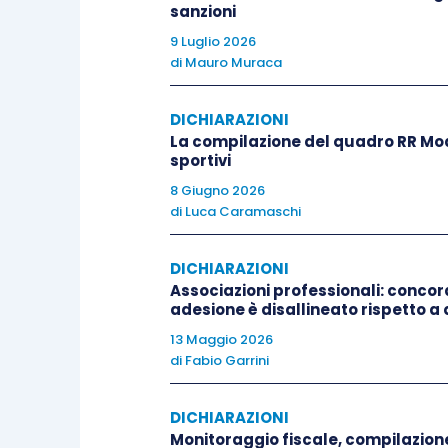
indicato in dichiarazione, con 
sanzioni
9 Luglio 2026
di
Mauro Muraca
È interessante evidenziare che l’even
nei suddetti modelli dichiarativi, q
DICHIARAZIONI
presentazione di una dichiarazione
:
La compilazione del quadro RR Mode
sportivi
correttiva entro il termine di
8 Giugno 2026
di
Luca Caramaschi
sanzione
, neppure di natura for
integrativa
ai sensi dell’
artico
DICHIARAZIONI
della sanzione di cui all’
artic
Associazioni professionali: concord
euro), eventualmente ridotta con
adesione è disallineato rispetto a 
però se il credito è stato ut
13 Maggio 2026
superiore ai 5.000 euro e 
di
Fabio Garrini
successivamente ai primi novan
presentazione, si applica anche l
DICHIARAZIONI
Monitoraggio fiscale, compilazion
prevista nel caso di omesso ver