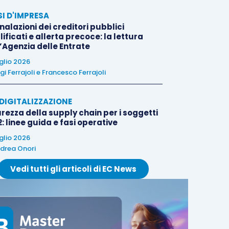
SI D'IMPRESA
alazioni dei creditori pubblici
ificati e allerta precoce: la lettura
l’Agenzia delle Entrate
uglio 2026
igi Ferrajoli
e
Francesco Ferrajoli
E DIGITALIZZAZIONE
rezza della supply chain per i soggetti
: linee guida e fasi operative
uglio 2026
drea Onori
Vedi tutti gli articoli di EC News