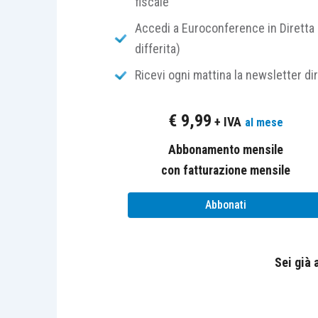
fiscale
spettanza del credito
), “
posto c
“utilizzo anticipato” del credito
Accedi a Euroconference in Diretta 
compensazione
”. Il soggetto ce
differita)
prescindere dal successivo uti
Ricevi ogni mattina la newsletter di
orizzontale;
sulla dichiarazione del sogge
€
9,99
+ IVA
al mese
dell’ammontare del credito ced
il credito ricevuto sia utilizzato
Abbonamento mensile
legislatore
”; quindi il cessionari
con fatturazione mensile
caso in cui lo utilizzi in compen
Abbonati
Poiché tale principi valgono, come prec
al regime di tassazione del
consolid
Sei già
cessione dei crediti
utilizzabili in
ricevute
ex
articolo 43-ter D.P.R. 602/
credito Ires superiore a 5.000 euro
, è 