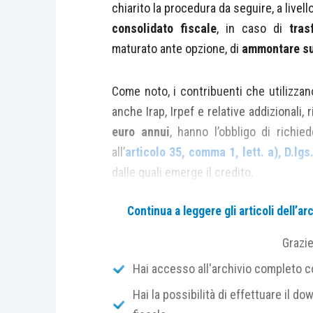
chiarito la procedura da seguire, a livell
consolidato fiscale
, in caso di
tras
maturato ante opzione, di
ammontare sup
Come noto, i contribuenti che utilizza
anche Irap, Irpef e relative addizionali, 
euro annui
, hanno l’obbligo di richie
all’
articolo 35, comma 1, lett. a), D.lg
dalle quali emerge il credito.
Continua a leggere gli articoli dell’
La
circolare 28/E/2014
l’Agenzia delle e
soggetto che utilizza in compensazione
Grazi
ha generato
, il
visto di conformità
deve
Hai accesso all'archivio completo con
Hai la possibilità di effettuare il dow
sulla dichiarazione del sogg