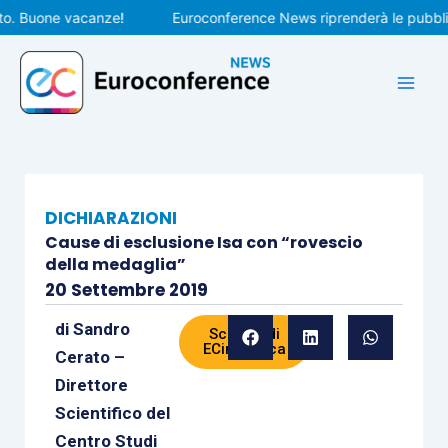
Vai
Buone vacanze!
Euroconference News riprenderà le pubblicazio
al
contenuto
DICHIARAZIONI
Cause di esclusione Isa con “rovescio
della medaglia”
20 Settembre 2019
di
Sandro
Scheda di
ECinPratica
Cerato –
Direttore
Scientifico del
Centro Studi