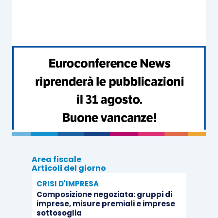
un’indebita fruizione dei benefici premiali
laddove successivamente l’Agenzia dovesse
riscontrare la presenza di una causa di
esclusione collegata appunto ad un
periodo di
non normale svolgimento dell’attività
.
Al contrario, la
scelta di avvalersi della causa di
esclusione
, se da un lato impedisce l’accesso ai
benefici premiali, dall’altro espone il contribuente
al pericolo di vedersi contestata la mancata
applicazione degli Isa.
Area fiscale
Articoli del giorno
CRISI D'IMPRESA
Composizione negoziata: gruppi di
imprese, misure premiali e imprese
sottosoglia