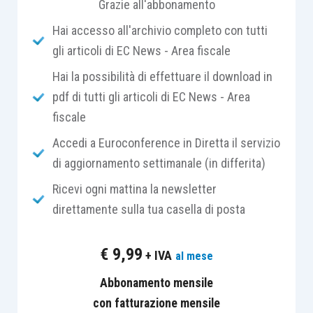
Grazie all'abbonamento
esclusione porta inevitabilmente con sé
Hai accesso all'archivio completo con tutti
l’impossibilità di avvalersi dei benefici premiali
gli articoli di EC News - Area fiscale
individuati nel
Provvedimento direttoriale del 10
maggio 2019
.
Hai la possibilità di effettuare il download in
pdf di tutti gli articoli di EC News - Area
fiscale
Si ricorda che i benefici premiali sono concessi a
condizione che il contribuente (esercente
Accedi a Euroconference in Diretta il servizio
attività d’impresa o di lavoro autonomo)
di aggiornamento settimanale (in differita)
raggiunga, anche per effetto dell’adeguamento
Ricevi ogni mattina la newsletter
dei ricavi, un
livello di affidabilità fiscale almeno
direttamente sulla tua casella di posta
pari a 8.
€
9,99
+ IVA
al mese
Sotto tale livello, infatti, non è possibile accedere
ad alcuno dei benefici previsti, mentre con un
Abbonamento mensile
livello pari o inferiore a 6 è prevista la possibilità
con fatturazione mensile