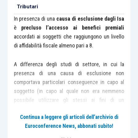
Tributari
In presenza di una
causa di esclusione dagli Isa
è
precluso l’accesso ai benefici premiali
accordati ai soggetti che raggiungono un livello
di affidabilità fiscale almeno pari a 8.
A differenza degli studi di settore, in cui la
presenza di una causa di esclusione non
comportava particolari conseguenze in capo al
soggetto (in capo al quale non era nemmeno
possibile utilizzare gli stessi ai fini di un
eventuale accertamento unitamente ad altri
Continua a leggere gli articoli dell’archivio di
elementi), per i
nuovi indicatori di affidabilità
Euroconference News, abbonati subito!
fiscale
(introdotti a partire dal periodo d’imposta
2018) la presenza di una delle numerose cause di