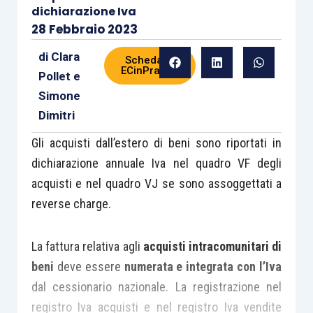
dichiarazione Iva
28 Febbraio 2023
di
Clara
Scheda di
ECinPratica
Pollet
e
Simone
Dimitri
Gli acquisti dall’estero di beni sono riportati in
dichiarazione annuale Iva nel quadro VF degli
acquisti e nel quadro VJ se sono assoggettati a
reverse charge.
La fattura relativa agli
acquisti intracomunitari
di
beni
deve essere
numerata e integrata con l’Iva
dal cessionario nazionale. La registrazione nel
registro Iva acquisti e nel registro Iva vendite