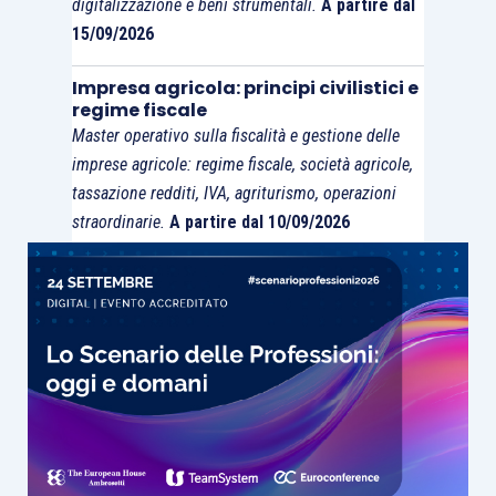
digitalizzazione e beni strumentali.
A partire dal
regime del margine di cui al D.L. 41/1995 (per i
15/09/2026
beni usati ecc.), effettuati con altri operatori
della Ue, perché sono considerati operazioni
Impresa agricola: principi civilistici e
interne da assoggettare all’imposta nel Paese in
regime fiscale
Master operativo sulla fiscalità e gestione delle
cui risiede il cedente del bene.
imprese agricole: regime fiscale, società agricole,
tassazione redditi, IVA, agriturismo, operazioni
Si propone un
esempio di compilazione
per
straordinarie.
A partire dal 10/09/2026
l’acquisto di un bene strumentale materiale da un
fornitore comunitario del valore di 1.000 euro.