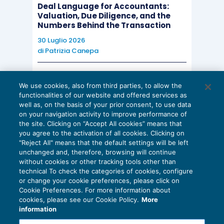
Deal Language for Accountants:
Valuation, Due Diligence, and the
Numbers Behind the Transaction
30 Luglio 2026
di
Patrizia Canepa
AI E DIGITALIZZAZIONE
We use cookies, also from third parties, to allow the
EU AI Act e studi professionali: le
functionalities of our website and offered services as
scadenze concrete
well as, on the basis of your prior consent, to use data
on your navigation activity to improve performance of
27 Luglio 2026
the site. Clicking on “Accept All cookies” means that
di
Diego Barberi
e
Stefano Dovier
you agree to the activation of all cookies. Clicking on
"Reject All" means that the default settings will be left
unchanged and, therefore, browsing will continue
without cookies or other tracking tools other than
technical To check the categories of cookies, configure
or change your cookie preferences, please click on
Cookie Preferences. For more information about
Privacy Policy
cookies, please see our Cookie Policy.
More
Cookie Policy
information