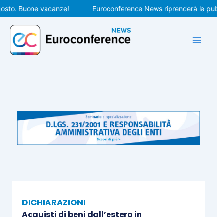
Vai
o. Buone vacanze!
Euroconference News riprenderà le pubblica
al
contenuto
DICHIARAZIONI
Acquisti di beni dall’estero in