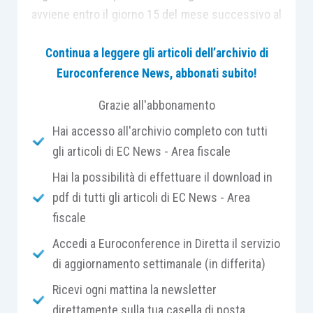
avviene entro il giorno 15 del mese successivo al
ricevimento della fattura e con riferimento al
Continua a leggere gli articoli dell’archivio di
mese di ricevimento.
Euroconference News, abbonati subito!
La stessa operazione dovrà essere comunicata
Grazie all'abbonamento
nel formato xml al Sistema di Interscambio tra le
Hai accesso all'archivio completo con tutti
operazioni transfrontaliere utilizzando il Tipo
gli articoli di EC News - Area fiscale
documento
TD18 – Integrazione per acquisto di
Hai la possibilità di effettuare il download in
beni Intracomunitari
sempre entro il giorno 15
pdf di tutti gli articoli di EC News - Area
del mese successivo al ricevimento della fattura
fiscale
di acquisto. Nel caso in cui non si tratti di
un’operazione imponibile occorre indicare la
Accedi a Euroconference in Diretta il servizio
Natura dell’operazione
(ad esempio per gli
di aggiornamento settimanale (in differita)
acquisti esenti occorre indicare la Natura N4, nel
Ricevi ogni mattina la newsletter
caso di introduzione di beni in un deposito Iva a
direttamente sulla tua casella di posta