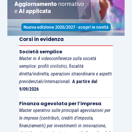
rigo VF28
riservato ai contribuenti che
hanno posto in essere acquisti
intracomunitari, importazioni di beni ed
operazioni con la Repubblica di San
Corsi in evidenza
Marino,
rigo VF29
totale acquisti e importazioni in
Società semplice
tipologie di acquisto
.
Master in 4 videoconferenze sulla società
semplice: profili civilistici, fiscalità
diretta/indiretta, operazioni straordinarie e aspetti
In particolare, nel rigo VF28 campo 1 occorre
previdenziali/internazionali.
A partire dal
indicare i corrispettivi degli acquisti
9/09/2026
intracomunitari, compresi quelli non imponibili di
cui all’
articolo 40, comma 2, D.L. 331/1993
e nel
Finanza agevolata per l’impresa
campo 2 l’imposta relativa agli acquisti imponibili
Master operativo sulle principali agevolazioni per
anche se non detraibile. Non sono invece da
le imprese (contributi, crediti d’imposta,
finanziamenti) per investimenti in innovazione,
comprendere gli acquisti di beni rientranti nel