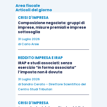
Area fiscale
Articoli del giorno
nel
rigo VJ10
le importazioni di
rottami e
CRISI D'IMPRESA
altri materiali di recupero
per le quali
Composizione negoziata: gruppi di
l’imposta non è versata in dogana ma
imprese, misure premiali e imprese
sottosoglia
assolta, ai sensi dell’articolo 70, comma 6,
mediante annotazione del documento
31 Luglio 2026
di
Carlo Arsie
doganale nel registro di cui agli articoli 23
o 24 nonché, ai fini della detrazione, nel
REDDITO IMPRESA E IRAP
registro di cui all’articolo 25;
IRAP e studi associati: senza
nel
rigo VJ11
le importazioni di
oro
esercizio “in forma associata”
l’imposta non è dovuta
diverso dall’oro da investimento
(c.d. oro
31 Luglio 2026
industriale) e di argento puro per le quali
di
Sandro Cerato – Direttore Scientifico del
l’imposta non è versata in dogana ma
Centro Studi Tributari
assolta, ai sensi dell’articolo 70, comma 5,
mediante annotazione del documento
CRISI D'IMPRESA