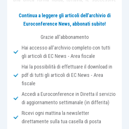
esigenze di mercato, hanno portato al
Continua a leggere gli articoli dell’archivio di
riconoscimento della c.d.
rete soggetto
che, a
Euroconference News, abbonati subito!
differenza della c.d. rete contratto,
assume
una
propria
posizione
sia
giuridica
sia
fiscale
.
Grazie all'abbonamento
Hai accesso all'archivio completo con tutti
In
agricoltura
, in ragione delle peculiarità stesse
gli articoli di EC News - Area fiscale
del settore, ha trovato utilizzo la prima
Hai la possibilità di effettuare il download in
fattispecie
, caratterizzata dal mantenimento di
pdf di tutti gli articoli di EC News - Area
un’
autonomia propria dei singoli retisti
(le
fiscale
aziende) partecipanti.
Accedi a Euroconference in Diretta il servizio
A tali forme di aggregazione, il Legislatore ha
di aggiornamento settimanale (in differita)
riservato nel tempo
svariate
agevolazioni
, da
Ricevi ogni mattina la newsletter
ultimo il credito di imposta per la realizzazione e
direttamente sulla tua casella di posta
lo sviluppo dell’e-commerce nel comparto