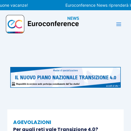
Vai
e vacanze!
Euroconference News riprenderà le pubb
al
contenuto
AGEVOLAZIONI
Per quali reti vale Transizione 4.0?