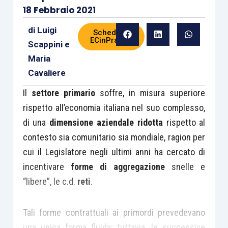
18 Febbraio 2021
di
Luigi
Scheda di
ECinPratica
Scappini
e
Maria
Cavaliere
Il
settore primario
soffre, in misura superiore
rispetto all’economia italiana nel suo complesso,
di una
dimensione aziendale ridotta
rispetto al
contesto sia comunitario sia mondiale, ragion per
cui il Legislatore negli ultimi anni ha cercato di
incentivare
forme di aggregazione
snelle e
“libere”, le c.d.
reti
.
Tali forme contrattuali ai primordi prevedevano
una unica forma fluida; tuttavia, le successive