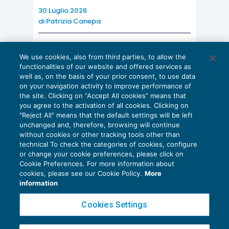
30 Luglio 2026
di
Patrizia Canepa
AI E DIGITALIZZAZIONE
We use cookies, also from third parties, to allow the
EU AI Act e studi professionali: le
functionalities of our website and offered services as
scadenze concrete
well as, on the basis of your prior consent, to use data
on your navigation activity to improve performance of
27 Luglio 2026
the site. Clicking on “Accept All cookies” means that
di
Diego Barberi
e
Stefano Dovier
you agree to the activation of all cookies. Clicking on
"Reject All" means that the default settings will be left
unchanged and, therefore, browsing will continue
without cookies or other tracking tools other than
technical To check the categories of cookies, configure
or change your cookie preferences, please click on
Cookie Preferences. For more information about
Privacy Policy
cookies, please see our Cookie Policy.
More
Cookie Policy
information
Euroconference NEWS è una testata registrata al Tribunale di Milano Reg. n. 8556/2026
Cookies Settings
Direttore responsabile Sandro Cerato
Copyright 2016 ©
Gruppo Euroconference S.p.A.
v2.32.3