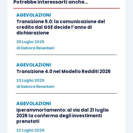
Ai fini di una corretta
soluzione
, che si ritiene
Potrebbe interessarti anche...
essere positiva, torna utile una prassi
AGEVOLAZIONI
dell’Agenzia delle entrate che, seppur emanata in
Transizione 5.0: la comunicazione del
relazione al “vecchio”
credito R&S
come previsto
credito dal GSE decide l’anno di
dichiarazione
dalla Legge di Bilancio 2015, esprime principi a
29 Luglio 2026
nostro avviso estendibili anche al
credito
di
Debora Reverberi
Transizione 4.0
.
AGEVOLAZIONI
In particolare, la
circolare 5/E/2016
chiarisce che
Transizione 4.0 nel Modello Redditi 2026
“
Con riferimento invece alla categoria della “
rete-
23 Luglio 2026
di
Debora Reverberi
contratto
”, si ricorda che, come precisato con la
circolare n. 4/E del 15 febbraio 2011
,
l’adesione al
AGEVOLAZIONI
contratto di rete non comporta l’attribuzione di
Iperammortamento: al via dal 21 luglio
soggettività tributaria
alla rete risultante dal
2026 la conferma degli investimenti
prenotati
contratto stesso, per cui gli atti posti in essere in
22 Luglio 2026
esecuzione del programma di rete producono i loro