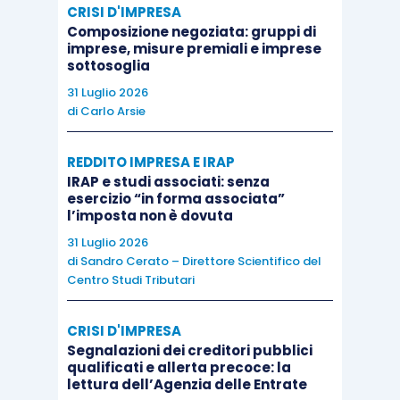
CRISI D'IMPRESA
autonoma soggettività giuridica,
chiarendo
che a
Composizione negoziata: gruppi di
imprese, misure premiali e imprese
beneficiare
dell’agevolazione sono le
singole
sottosoglia
imprese
aderenti alla rete, con la conseguenza
31 Luglio 2026
che gli atti posti in essere in esecuzione del
di
Carlo Arsie
programma di rete
producono effetti
direttamente nelle sfere giuridico-soggettive
REDDITO IMPRESA E IRAP
dei partecipanti alla rete
.
IRAP e studi associati: senza
esercizio “in forma associata”
l’imposta non è dovuta
Ne consegue che
le singole imprese
hanno
31 Luglio 2026
diritto
al
credito
di imposta
in relazione ai costi
di
Sandro Cerato – Direttore Scientifico del
Centro Studi Tributari
eleggibili a loro fatturati o “ribaltati” dall’impresa
“capofila”.
CRISI D'IMPRESA
Segnalazioni dei creditori pubblici
Di converso, nel caso in cui l’investimento sia
qualificati e allerta precoce: la
lettura dell’Agenzia delle Entrate
effettuato da una “
rete-soggetto
”, vale a dire un