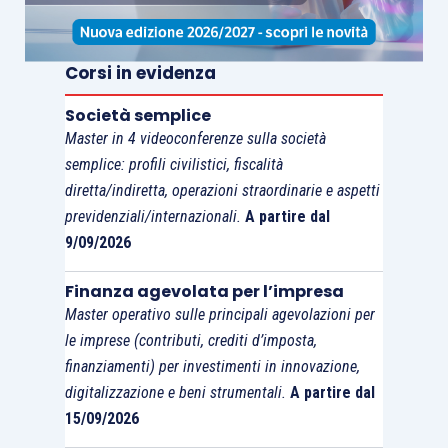
analogia, che i
retisti
appartenenti ad una
rete
contratto
possono
usufruire
del
credito
d’imposta
per
beni strumentali 4.0
, a
condizione
Corsi in evidenza
che la possibilità di
operare
in comune acquisti
Società semplice
nell’interesse dei retisti sia previsto nel
Master in 4 videoconferenze sulla società
programma
di
rete
e che la
capofila
ribalti
sugli
semplice: profili civilistici, fiscalità
altri retisti i
costi sostenuti
per l’investimento.
diretta/indiretta, operazioni straordinarie e aspetti
previdenziali/internazionali.
A partire dal
9/09/2026
In questo modo si rispetta appieno la
ratio
delle
reti di imprese
, nate per far sembrare grandi
Finanza agevolata per l’impresa
soggetti che presi singolarmente non lo sono e,
Master operativo sulle principali agevolazioni per
soprattutto, per permettere in questo modo ai
le imprese (contributi, crediti d’imposta,
singoli retisti di poter accedere a
investimenti
finanziamenti) per investimenti in innovazione,
altrimenti “sovradimensionati”
.
digitalizzazione e beni strumentali.
A partire dal
15/09/2026