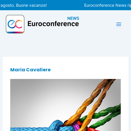
Vai
agosto. Buone vacanze!
Euroconference News ripre
al
contenuto
Maria Cavaliere