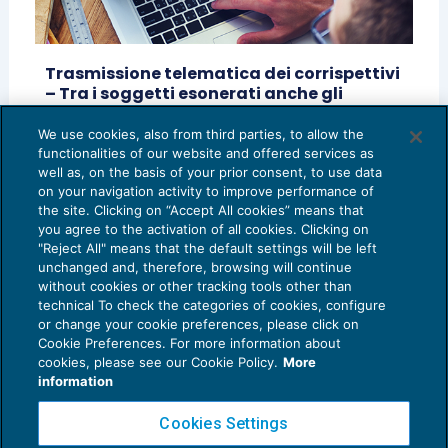
Trasmissione telematica dei corrispettivi
– Tra i soggetti esonerati anche gli
agricoltori
We use cookies, also from third parties, to allow the
RASSEGNA RIVISTE
12/07/2019
functionalities of our website and offered services as
di
Maria Cavaliere
well as, on the basis of your prior consent, to use data
on your navigation activity to improve performance of
the site. Clicking on “Accept All cookies” means that
you agree to the activation of all cookies. Clicking on
"Reject All" means that the default settings will be left
unchanged and, therefore, browsing will continue
without cookies or other tracking tools other than
technical To check the categories of cookies, configure
or change your cookie preferences, please click on
Cookie Preferences. For more information about
Privacy Policy
cookies, please see our Cookie Policy.
More
Cookie Policy
information
Euroconference NEWS è una testata registrata al Tribunale di Milano Reg. n. 8556/2026
Cookies Settings
Direttore responsabile Sandro Cerato