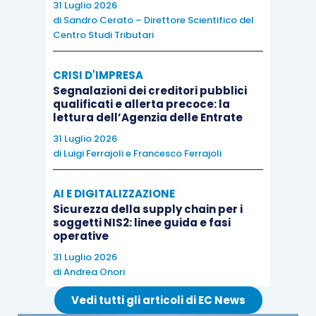
31 Luglio 2026
espresso riserve circa l’effettivo
di
Sandro Cerato – Direttore Scientifico del
Centro Studi Tributari
contrasto con il diritto UE;
in ulteriore subordine
, può domandare la
CRISI D'IMPRESA
rimessione
degli atti alla
Corte
Segnalazioni dei creditori pubblici
Costituzionale
, al fine di verificare la
qualificati e allerta precoce: la
lettura dell’Agenzia delle Entrate
legittimità costituzionale della norma
interna in contrasto con la CEDU.
31 Luglio 2026
di
Luigi Ferrajoli
e
Francesco Ferrajoli
In conclusione, è di tutta evidenza come il
AI E DIGITALIZZAZIONE
difensore tributario, per un verso, debba indicare
Sicurezza della supply chain per i
sin dal ricorso introduttivo
dinanzi al
soggetti NIS2: linee guida e fasi
operative
competente organo nazionale
eventuali
31 Luglio 2026
violazioni del diritto europeo
; per altro verso,
di
Andrea Onori
deve saper ben attingere agli strumenti di tutela
Vedi tutti gli articoli di EC News
apprestati dal diritto europeo, al fine di non