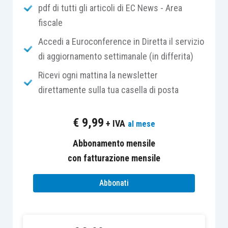
pdf di tutti gli articoli di EC News - Area
Nel
primo caso
, le
norme
hanno una
efficacia
fiscale
immediata
e
diretta
nell’ordinamento degli Stati
membri, giacché esse vincolano tutti i soggetti
Accedi a Euroconference in Diretta il servizio
che sono chiamati ad applicarle, sebbene
non
sia
di aggiornamento settimanale (in differita)
consentito un
ricorso giurisdizionale diretto
del
Ricevi ogni mattina la newsletter
cittadino davanti alla
Corte di Giustizia
, fatta
direttamente sulla tua casella di posta
eccezione per gli atti emanati dagli organi dell’UE.
€
9,99
+ IVA
al mese
Nel
secondo caso
, invece, le
norme
e i
principi
sono
costituzionalmente interposti
Abbonamento mensile
, sicché solo
la
Corte Costituzionale
con fatturazione mensile
, in ossequio all’
articolo
117 Cost.
, può stabilire l’
incompatibilità
della
Abbonati
norma interna
con la
CEDU
, sancendone
l’eventuale incostituzionalità.