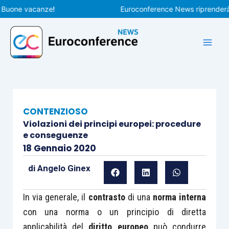
Vai
ne vacanze!
Euroconference News riprenderà le pu
al
contenuto
CONTENZIOSO
Violazioni dei principi europei: procedure
e conseguenze
18 Gennaio 2020
di
Angelo Ginex
In via generale, il
contrasto
di una
norma interna
con una norma o un principio di diretta
applicabilità del
diritto europeo
può condurre