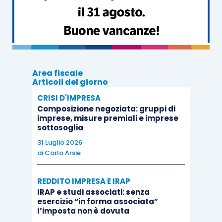
modus procedendi
che il
difensore tributario
potrebbe adottare nello spiegare le proprie
difese nel caso in cui ravvisi un
contrasto
tra una
norma italiana
ed un principio sancito dalla
CEDU
. In particolare:
Area fiscale
Articoli del giorno
in
via principale
, può chiedere al giudice
CRISI D'IMPRESA
una
interpretazione convenzionalmente
Composizione negoziata: gruppi di
o
eurounitariamente orientata
della
imprese, misure premiali e imprese
sottosoglia
norma italiana
;
31 Luglio 2026
in subordine
, qualora ciò non sia
di
Carlo Arsie
possibile, può chiedere al giudice di
disapplicare
la
norma interna
per
REDDITO IMPRESA E IRAP
contrasto
con il
diritto UE
o
, ancora,
IRAP e studi associati: senza
esercizio “in forma associata”
chiedere di
rimettere
gli
atti
alla
Corte di
l’imposta non è dovuta
Giustizia
, qualora il giudicante abbia