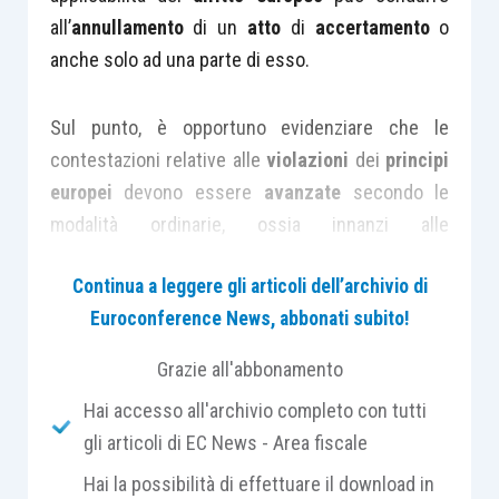
all’
annullamento
di un
atto
di
accertamento
o
anche solo ad una parte di esso.
Sul punto, è opportuno evidenziare che le
contestazioni relative alle
violazioni
dei
principi
europei
devono essere
avanzate
secondo le
modalità ordinarie, ossia innanzi alle
Commissioni tributarie
e alla
Corte di
Continua a leggere gli articoli dell’archivio di
Cassazione
, sin dal
ricorso introduttivo
.
Euroconference News, abbonati subito!
Con riguardo alle
conseguenze
giuridiche della
Grazie all'abbonamento
violazione
del
diritto europeo
, occorre
Hai accesso all'archivio completo con tutti
distinguere a seconda che essa riguardi
gli articoli di EC News - Area fiscale
specificamente il
diritto UE
o il
diritto CEDU
.
Hai la possibilità di effettuare il download in