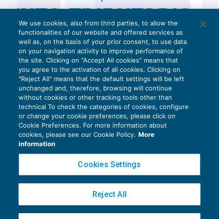
We use cookies, also from third parties, to allow the
functionalities of our website and offered services as
well as, on the basis of your prior consent, to use data
on your navigation activity to improve performance of
the site. Clicking on “Accept All cookies” means that
you agree to the activation of all cookies. Clicking on
"Reject All" means that the default settings will be left
unchanged and, therefore, browsing will continue
without cookies or other tracking tools other than
technical To check the categories of cookies, configure
or change your cookie preferences, please click on
Cookie Preferences. For more information about
Privacy Policy
cookies, please see our Cookie Policy.
More
Cookie Policy
information
Euroconference NEWS è una testata registrata al Tribunale di Milano Reg. n. 8556/2026
Cookies Settings
Direttore responsabile Sandro Cerato
Copyright 2016 ©
Gruppo Euroconference S.p.A.
v2.32.4
Reject All
Piazza Luigi Einaudi, 10N01 - 20124 Milano - info@ecnews.it
Capitale Sociale € 300.000,00 i.v. C.F. P.IVA Iscrizione Registro Imprese di Milano