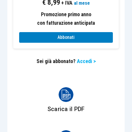
€
8,99
+ IVA
Inoltre, trattasi di un sistema che consente ai
al mese
cittadini degli Stati aderenti di
ricorrere
in via
Promozione primo anno
diretta
alla
Corte
di Strasburgo
, a
condizione
con fatturazione anticipata
però che siano stati
esperiti tutti i gradi di
ricorso
contemplati dalla giurisdizione nazionale.
Abbonati
Alla luce di quanto innanzi, quindi, il
ricorso
alla
Sei già abbonato?
Accedi >
Corte EDU
si configura in due stadi, uno
nazionale
ed uno
europeo
, con la conseguenza
che il difensore tributario deve tener conto delle
preclusioni processuali
tanto con riguardo ai tre
gradi di giudizio nazionali quanto a quelle
specificamente previste dalla giurisdizione CEDU.
Scarica il PDF
Con riferimento, invece, alla procedura per