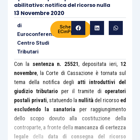
abilitativo: notifica del ricorso nulla
13 Novembre 2020
di
Scheda di
ECinPratica
Euroconference
Centro Studi
Tributari
Con la
sentenza n. 25521
, depositata ieri,
12
novembre
, la Corte di Cassazione è tornata sul
tema della notifica degli
atti introduttivi del
giudizio tributario
per il tramite di
operatori
postali privati
, statuendo la
nullità
del ricorso
ed
escludendo la sanatoria
per raggiungimento
dello scopo dovuto alla costituzione della
controparte, a fronte della
mancanza di certezza
legale
della
data di consegna del ricorso