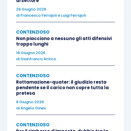
di settore
notificazione a mezzo del servizio postale
26 Giugno 2026
raccomandato con avviso di ricevimento e, in tal
di
Francesco Ferrajoli
e
Luigi Ferrajoli
caso,
il ricorso si intende proposto al momento
della spedizione, ai sensi dell’
articolo 20,
CONTENZIOSO
comma 2, D.Lgs. 546/1992
.
Non piacciono a nessuno gli atti difensivi
troppo lunghi
16 Giugno 2026
La previsione dell’
articolo 4 D.Lgs. 261/1999
,
di
Gianfranco Antico
così come modificato dal
D.Lgs. 58/2011
riservava però esclusivamente a
Poste Italiane
CONTENZIOSO
S.p.A. la notificazione degli atti giudiziari
,
Rottamazione-quater: il giudizio resta
pendente se il carico non copre tutta la
senza alcuna distinzione in base al richiedente.
pretesa
8 Giugno 2026
Tuttavia, si rende necessario tenere conto anche
di
Angelo Ginex
del
principio della libera concorrenza
prevista
dalla disciplina europea, motivo per il quale la
CONTENZIOSO