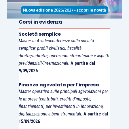
dovuto alla costituzione della controparte
non
rileva ai fini della tempestività del ricorso
, a
fronte della
mancanza di certezza legale della
Corsi in evidenza
data di consegna del ricorso all’operatore
,
Società semplice
dovuta all’
assenza di poteri certificativi
Master in 4 videoconferenze sulla società
dell’operatore
, sprovvisto di titolo abilitativo.
semplice: profili civilistici, fiscalità
diretta/indiretta, operazioni straordinarie e aspetti
È stata quindi confermata l’inammissibilità del
previdenziali/internazionali.
A partire dal
ricorso, in quanto
tardivamente proposto
,
9/09/2026
statuendo il seguente principio di diritto: “
In tema
Finanza agevolata per l’impresa
di
notificazioni a mezzo posta
, per effetto
Master operativo sulle principali agevolazioni per
dell’
articolo 4 D.Lgs. 261/1999
e succ. modif., se
le imprese (contributi, crediti d’imposta,
pure è fidefaciente e valida la
notifica di atti
finanziamenti) per investimenti in innovazione,
amministrativi e tributari
– nel periodo intercorrente
digitalizzazione e beni strumentali.
A partire dal
tra la parziale liberalizzazione attuata con il D.Lgs.
15/09/2026
58/2011 e quella portata a compimento con la L.