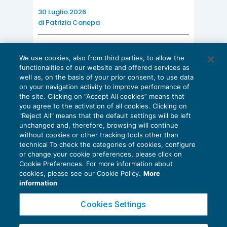
30 Luglio 2026
di
Patrizia Canepa
AI E DIGITALIZZAZIONE
We use cookies, also from third parties, to allow the
EU AI Act e studi professionali: le
functionalities of our website and offered services as
scadenze concrete
well as, on the basis of your prior consent, to use data
on your navigation activity to improve performance of
27 Luglio 2026
the site. Clicking on “Accept All cookies” means that
di
Diego Barberi
e
Stefano Dovier
you agree to the activation of all cookies. Clicking on
"Reject All" means that the default settings will be left
unchanged and, therefore, browsing will continue
without cookies or other tracking tools other than
technical To check the categories of cookies, configure
or change your cookie preferences, please click on
Cookie Preferences. For more information about
Privacy Policy
cookies, please see our Cookie Policy.
More
Cookie Policy
information
Euroconference NEWS è una testata registrata al Tribunale di Milano Reg. n. 8556/2026
Cookies Settings
Direttore responsabile Sandro Cerato
Copyright 2016 ©
Gruppo Euroconference S.p.A.
v2.32.3