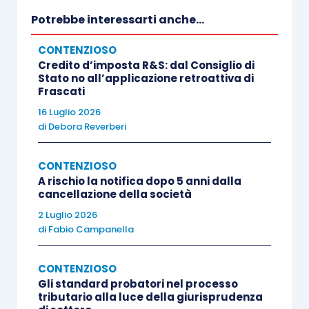
giudiziari e delle violazioni del codice della
Potrebbe interessarti anche...
strada.
CONTENZIOSO
Credito d’imposta R&S: dal Consiglio di
Il caso oggetto della pronuncia, tuttavia,
riguarda
Stato no all’applicazione retroattiva di
Frascati
una notifica effettuata nel 2012
, e, quindi,
prima
16 Luglio 2026
delle novità introdotte con le richiamate
di
Debora Reverberi
disposizioni di legge
.
CONTENZIOSO
Le Sezioni Unite della Corte di Cassazione, con le
A rischio la notifica dopo 5 anni dalla
cancellazione della società
precedenti
pronunce n. 299 e 300 del
2 Luglio 2026
10.01.2020
, in merito al
regime applicabile prima
di
Fabio Campanella
del nuovo quadro normativo
, aveva evidenziato
che, nel processo tributario, le notificazioni sono
CONTENZIOSO
eseguite secondo le previsioni degli
articoli 137
Gli standard probatori nel processo
tributario alla luce della giurisprudenza
e ss. c.p.c.
, ragion per cui è possibile la