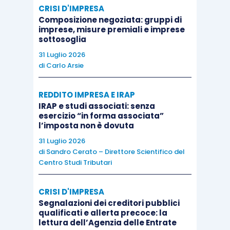
CRISI D'IMPRESA
del contendere (
2012
), quindi, la
Direttiva
Composizione negoziata: gruppi di
2008/6/CE imponeva già al legislatore
imprese, misure premiali e imprese
sottosoglia
l’eliminazione di qualsiasi diritto esclusivo o
31 Luglio 2026
speciale
a determinati operatori del servizio
di
Carlo Arsie
postale.
REDDITO IMPRESA E IRAP
Le
Sezioni Unite
, con le già richiamate sentenze,
IRAP e studi associati: senza
esercizio “in forma associata”
hanno quindi affermato il seguente
principio di
l’imposta non è dovuta
diritto
: “
In tema di notificazione di atti processuali,
31 Luglio 2026
posto che nel quadro giuridico novellato dalla
di
Sandro Cerato – Direttore Scientifico del
Centro Studi Tributari
Direttiva n. 2008/6/CE del Parlamento e del
Consiglio del 20 febbraio 2008
è prevista la
CRISI D'IMPRESA
possibilità per gli operatori postali di
notificare atti
Segnalazioni dei creditori pubblici
giudiziari
, a meno che lo Stato non evidenzi e
qualificati e allerta precoce: la
lettura dell’Agenzia delle Entrate
dimostri la
giustificazione oggettiva ostativa
, è