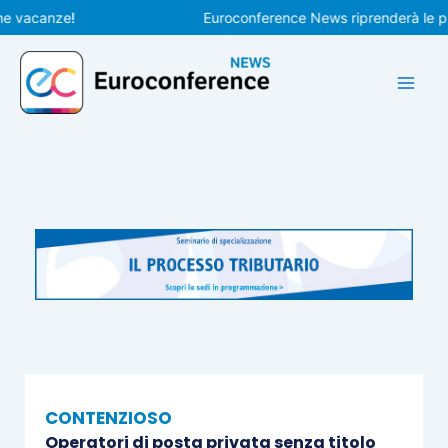
Vai
acanze!
Euroconference News riprenderà le pubblic
al
contenuto
CONTENZIOSO
Operatori di posta privata senza titolo