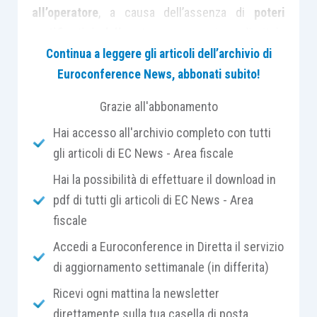
all’operatore
, a causa dell’assenza di
poteri
certificativi dello stesso
, sprovvisto di titolo
abilitativo.
Continua a leggere gli articoli dell’archivio di
Euroconference News, abbonati subito!
Il caso riguarda un contribuente che aveva
Grazie all'abbonamento
impugnato una cartella di pagamento
: la CTP,
Hai accesso all'archivio completo con tutti
tuttavia, dichiarava
inammissibile il ricorso
gli articoli di EC News - Area fiscale
introduttivo
, in quanto
tardivo
.
Hai la possibilità di effettuare il download in
pdf di tutti gli articoli di EC News - Area
La CTR confermava la pronuncia, rilevando che il
fiscale
ricorso era stato
spedito
, a mezzo
agente di
posta privata
, in data 03.10.2012 (
data di
Accedi a Euroconference in Diretta il servizio
scadenza dei termini
per impugnare la cartella),
di aggiornamento settimanale (in differita)
ed era stato
consegnato all’Agenzia delle
Ricevi ogni mattina la newsletter
entrate il 05.10.2012
.
direttamente sulla tua casella di posta