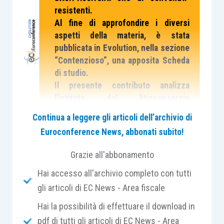
resistenti.
Al fine di approfondire i diversi
aspetti della materia, è stata
pubblicata in Evolution, nella sezione
“Contenzioso”, una apposita Scheda
di studio.
Il presente contributo analizza
l’istituto del litisconsorzio
descrivendo le modalità di
Continua a leggere gli articoli dell’archivio di
classificazione dello stesso.
Euroconference News, abbonati subito!
Il processo tributario può svolgersi in maniera
Grazie all'abbonamento
litisconsortile
, ovvero con la
presenza di più di
Hai accesso all'archivio completo con tutti
due parti
nel medesimo processo
, in caso di
gli articoli di EC News - Area fiscale
pluralità del rapporto soggettivo.
Hai la possibilità di effettuare il download in
pdf di tutti gli articoli di EC News - Area