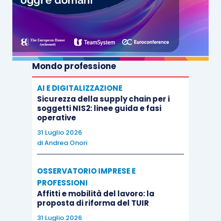
Mondo professione
AI E DIGITALIZZAZIONE
Sicurezza della supply chain per i
soggetti NIS2: linee guida e fasi
operative
31 Luglio 2026
di
Andrea Onori
OSSERVATORIO IMPRESE E
PROFESSIONI
Affitti e mobilità del lavoro: la
proposta di riforma del TUIR
31 Luglio 2026