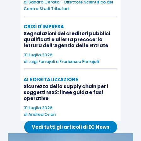
di
Sandro Cerato – Direttore Scientifico del
dall’ultima notifica dell’atto di intervento
Centro Studi Tributari
mediante le forme previste per la parte
resistente
ex
articolo 23 D.Lgs. 546/1992
, in
CRISI D'IMPRESA
quanto applicabili.
Segnalazioni dei creditori pubblici
qualificati e allerta precoce: la
lettura dell’Agenzia delle Entrate
Nella
Scheda di studio
pubblicata su
31 Luglio 2026
di
Luigi Ferrajoli
e
Francesco Ferrajoli
EVOLUTION
sono approfonditi, tra gli altri, i
seguenti aspetti:
AI E DIGITALIZZAZIONE
Sicurezza della supply chain per i
integrazione del contradditorio;
soggetti NIS2: linee guida e fasi
operative
rapporti con la riunione dei ricorsi;
31 Luglio 2026
terzo interveniente o chiamato in
di
Andrea Onori
causa.
Vedi tutti gli articoli di EC News