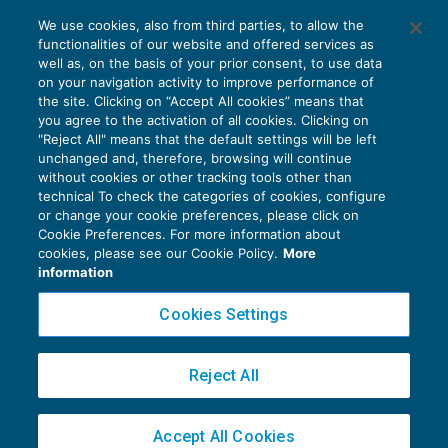
We use cookies, also from third parties, to allow the
functionalities of our website and offered services as
well as, on the basis of your prior consent, to use data
on your navigation activity to improve performance of
the site. Clicking on “Accept All cookies” means that
you agree to the activation of all cookies. Clicking on
"Reject All" means that the default settings will be left
unchanged and, therefore, browsing will continue
without cookies or other tracking tools other than
technical To check the categories of cookies, configure
or change your cookie preferences, please click on
Cookie Preferences. For more information about
Privacy Policy
cookies, please see our Cookie Policy.
More
Cookie Policy
information
Euroconference NEWS è una testata registrata al Tribunale di Milano Reg. n. 8556/2026
Cookies Settings
Direttore responsabile Sandro Cerato
Copyright 2016 ©
Gruppo Euroconference S.p.A.
v2.32.4
Reject All
Piazza Luigi Einaudi, 10N01 - 20124 Milano - info@ecnews.it
Capitale Sociale € 300.000,00 i.v. C.F. P.IVA Iscrizione Registro Imprese di Milano
Accept All Cookies
02776120236