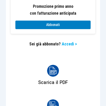
23.04.1996, n. 98/E dove si parla di
Promozione primo anno
“
ricorso proposto congiuntamente dal
con fatturazione anticipata
venditore e dal compratore dell’immobile il
cui valore dichiarato sia stato rettificato (ai
Abbonati
fini dell’Imposta di Registro) con avviso di
accertamento di valore notificato ad
entrambi
”;
Sei già abbonato?
Accedi >
passivo
, nell’ipotesi in un processo vi è
un
solo attore
contro
più convenuti
come
nel caso di ricorso del contribuente
avverso iscrizione a ruolo, proposto nei
confronti sia del competente Ufficio
Scarica il PDF
dell’Agenzia delle Entrate o Ufficio Tributi
dell’Ente Locale che ha formato il ruolo,
sia dell’Agente della riscossione che ha
emesso la cartella di pagamento. Occorre