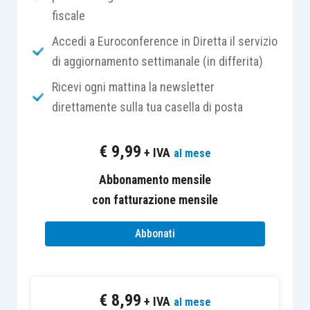
L’istituto del litisconsorzio è disciplinato
fiscale
dall’
articolo 14 D.Lgs. 546/1992
, il quale individua
Accedi a Euroconference in Diretta il servizio
due tipologie
:
di aggiornamento settimanale (in differita)
La
prima
quella che distingue il
litisconsorzio
in
Ricevi ogni mattina la newsletter
attivo
,
passivo
o
misto
e la
seconda
in
direttamente sulla tua casella di posta
litisconsorzio necessario
o
facoltativo
.
€
9,99
+ IVA
al mese
In riferimento alla prima tipologia di
Abbonamento mensile
classificazione, può definirsi
litisconsorzio
:
con fatturazione mensile
attivo
, quando in un processo vi sono
più
Abbonati
attori
contro
un solo convenuto
. A
riguardo un esempio può essere quello
contenuto nella circolare ministeriale del
€
8,99
+ IVA
al mese