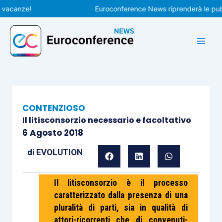
Vai
anze!
Euroconference News riprenderà le pubblica
al
contenuto
CONTENZIOSO
Il litisconsorzio necessario e facoltativo
6 Agosto 2018
di
EVOLUTION
Il litisconsorzio è il processo
caratterizzato dalla presenza di una
pluralità di parti, sia in qualità di
attori-ricorrenti che di convenuti-