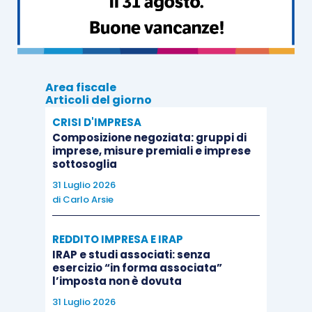
rapporto tributario controverso
possono
intervenire volontariamente
o essere
chiamati
in causa
d’ufficio o su istanza di parte
ex
articolo 14, comma 3, D.Lgs. 546/1992
.
Area fiscale
Articoli del giorno
Ai sensi dell’
articolo 14, commi 4
e
5, D.Lgs.
CRISI D'IMPRESA
546/1992
, il
terzo interveniente volontario o
Composizione negoziata: gruppi di
imprese, misure premiali e imprese
chiamato in causa
interviene nel processo:
sottosoglia
31 Luglio 2026
notificando alle altre parti un
atto di intervento
,
di
Carlo Arsie
che deve essere sottoscritto dall’interveniente
stesso o dal suo difensore
ex
articolo 12 D.Lgs.
REDDITO IMPRESA E IRAP
IRAP e studi associati: senza
546/1992
;
esercizio “in forma associata”
l’imposta non è dovuta
costituendosi in giudizio
entro 60 giorni
31 Luglio 2026