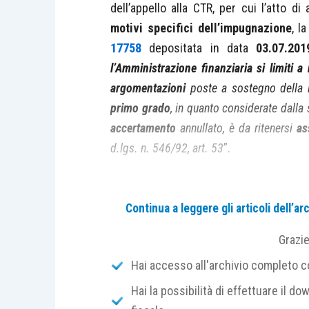
dell’appello alla CTR, per cui l’atto di
motivi specifici dell’impugnazione
, l
17758
depositata in data
03.07.201
l’Amministrazione finanziaria si limiti a 
argomentazioni
poste a sostegno della l
primo
grado
, in quanto considerate dalla
accertamento
annullato, è da ritenersi
as
d.lgs. n. 546/92, art. 53
”.
Al riguardo è opportuno ricordare che ne
Continua a leggere gli articoli dell’
dichiarazione di
inammissibilità del
disposizioni contenute nell’
articolo 5
Grazi
specificità dei motivi
.
Hai accesso all'archivio completo con
Hai la possibilità di effettuare il dow
La questione, in particolare, è se 