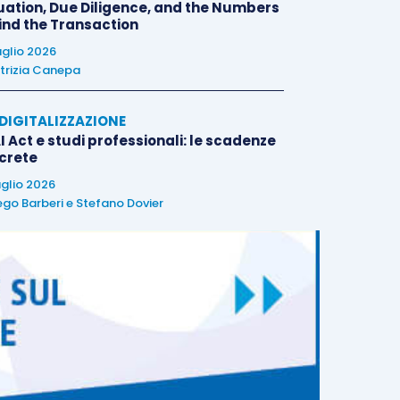
uation, Due Diligence, and the Numbers
ind the Transaction
uglio 2026
trizia Canepa
E DIGITALIZZAZIONE
I Act e studi professionali: le scadenze
crete
uglio 2026
ego Barberi
e
Stefano Dovier