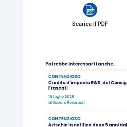
sentenza impugnata e riproponendo le dog
thema decidendum
del processo
.
Scarica il PDF
Il ricorso proposto senza la formulaz
appello costituiscono un elemento essenz
– dei
limiti della devoluzione
, cons
Potrebbe interessarti anche...
della causa;
CONTENZIOSO
Credito d’imposta R&S: dal Consigli
– degli errori eventualmente commessi
Frascati
causale con la decisione adottata
.
16 Luglio 2026
di
Debora Reverberi
Ciò premesso è opportuno precisare
l’indicazione dei motivi non deve 
CONTENZIOSO
formalistica enunciazione delle
A rischio la notifica dopo 5 anni d
rag