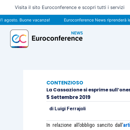
Vai
Visita il sito Euroconference e scopri tutti i servizi
al
contenuto
sto. Buone vacanze!
Euroconference News riprenderà le pubbli
CONTENZIOSO
La Cassazione si esprime sull’one
5 Settembre 2019
di
Luigi Ferrajoli
In relazione all’obbligo sancito dall’
ar