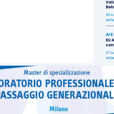
Val
Beh
30 L
di
Pa
AI 
EU A
con
27 L
di
Di