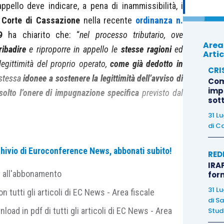
 appello deve indicare, a pena di inammissibilità, i
a
Corte di Cassazione
nella recente
ordinanza n.
9
ha chiarito che: “
nel processo tributario, ove
Area
ribadire
e riproporre in appello le
stesse
ragioni
ed
Artic
egittimità del proprio operato,
come già dedotto in
CRI
 stessa
idonee a sostenere la legittimità dell’avviso di
Com
imp
solto l’onere di impugnazione specifica
previsto dal
sot
31 L
di
Ca
lla proposizione dell’appello, al fine di evitare una
archivio di Euroconference News, abbonati subito!
l’impugnazione
, il ricorrente deve osservare le
RED
IRAP
3 D.Lgs. 546/1992
, tra le quali vi è
l’onere della
e all'abbonamento
for
31 L
 tutti gli articoli di EC News - Area fiscale
di
Sa
nload in pdf di tutti gli articoli di EC News - Area
Studi
l’atto debba contenere
specifiche censure alla