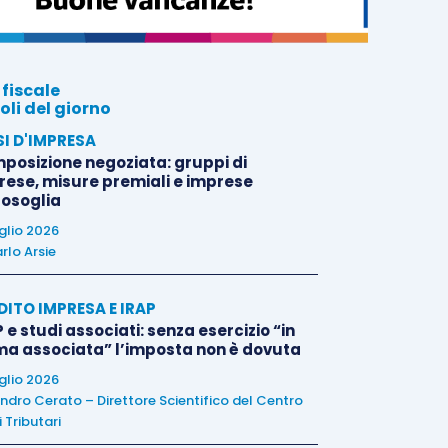
 fiscale
oli del giorno
SI D'IMPRESA
posizione negoziata: gruppi di
rese, misure premiali e imprese
tosoglia
uglio 2026
rlo Arsie
DITO IMPRESA E IRAP
 e studi associati: senza esercizio “in
ma associata” l’imposta non è dovuta
uglio 2026
ndro Cerato – Direttore Scientifico del Centro
 Tributari