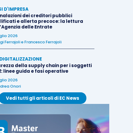
SI D'IMPRESA
alazioni dei creditori pubblici
ificati e allerta precoce: la lettura
l’Agenzia delle Entrate
uglio 2026
igi Ferrajoli
e
Francesco Ferrajoli
E DIGITALIZZAZIONE
rezza della supply chain per i soggetti
: linee guida e fasi operative
uglio 2026
drea Onori
Vedi tutti gli articoli di EC News