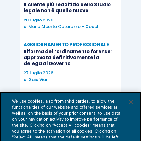
sottintendano (alle pagg. 22-23) l’adozione del c.d.
Il cliente più redditizio dello Studio
legale non è quello nuovo
Modello 231.
Si suggerisce pertanto una
28 Luglio 2026
formulazione che renda in modo adeguato la portata
di
Mario Alberto Catarozzo – Coach
cogente dell’obbligo
.
”
AGGIORNAMENTO PROFESSIONALE
Secondo il Consiglio di Stato dunque la norma di
Riforma dell’ordinamento forense:
approvata definitivamente la
cui all’art. 1 co. 2 bis L. 190/2012 determinerebbe
delega al Governo
un obbligo cogente per le società controllate di
27 Luglio 2026
adozione del Modello 231.
di
Gaia Viani
Non ci resta che attendere l’approvazione delle
AI E DIGITALIZZAZIONE DELLO STUDIO
We use cookies, also from third parties, to allow the
Come evitare le allucinazioni dell’AI:
Linee Guida per vedere la posizione che
functionalities of our website and offered services as
guida per l’avvocato
well as, on the basis of your prior consent, to use data
intenderà assumere l’ANAC, competente a
on your navigation activity to improve performance of
24 Luglio 2026
sanzionare la mancanza o incompletezza dei
the site. Clicking on “Accept All cookies” means that
di
Sofia Savoia
you agree to the activation of all cookies. Clicking on
Piani.
"Reject All" means that the default settings will be left