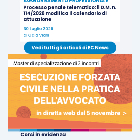
AGGIORNAMENTO PROFESSIONALE
dovranno motivare tale decisione.
L’ANAC, in sede di
Processo penale telematico: il D.M. n.
114/2026 modifica il calendario di
vigilanza, verificherà quindi l’adozione e la qualità
attuazione
delle misure di prevenzione della corruzione e
30 Luglio 2026
monitorerà lo stato di adozione del “modello 231”.
di
Gaia Viani
Le società, che abbiano o meno adottato il “modello
Vedi tutti gli articoli di EC News
231”, definiscono le misure per la prevenzione della
corruzione in relazione alle funzioni svolte e alla
propria specificità organizzativa.
”
Rispetto quindi alla posizione assunta in seno alla
Determinazione 8/2015, l’ANAC parrebbe ora
voler lasciare alla libera decisione delle società
controllate la scelta di dotarsi o meno del
Modello 231.
Corsi in evidenza