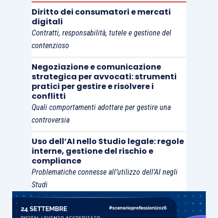
Nelle more dell’approvazione, è intervenuto
Diritto dei consumatori e mercati
tuttavia un parere del Consiglio di Stato,
digitali
Adunanza della Commissione speciale del 20
Contratti, responsabilità, tutele e gestione del
contenzioso
aprile 2017, numero affare 650/2017 – proprio in
riferimento alle suddette Linee Guida.
Negoziazione e comunicazione
strategica per avvocati: strumenti
pratici per gestire e risolvere i
Il Consiglio di Stato, al punto 9.1 del parere, si
conflitti
esprime accentuando maggiormente le intenzioni
Quali comportamenti adottare per gestire una
che sembrano sottointese dal legislatore con
controversia
l’inserimento del nuovo co. 2 bis nell’art. 1 L.
Uso dell’AI nello Studio legale: regole
190/2012: “
Per quanto concerne le misure
interne, gestione del rischio e
compliance
organizzative per la prevenzione della corruzione,
Problematiche connesse all’utilizzo dell’AI negli
nello schema delle linee guida si afferma che, alla
Studi
luce dell’art. 1, comma 2 bis della L. 190/2012,
l’adozione del Modello è “fortemente raccomandata”
e che le società che decidono di non adottarlo e di