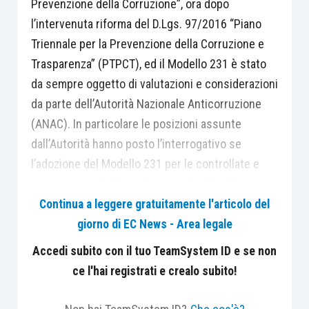
Prevenzione della Corruzione”, ora dopo
l’intervenuta riforma del D.Lgs. 97/2016 “Piano
Triennale per la Prevenzione della Corruzione e
Trasparenza” (PTPCT), ed il Modello 231 è stato
da sempre oggetto di valutazioni e considerazioni
da parte dell’Autorità Nazionale Anticorruzione
(ANAC). In particolare le posizioni assunte
dall’Autorità hanno posto l’interrogativo se
l’adozione del Modello 231 per le controllate e
partecipate pubbliche fosse un “obbligo” e non
un “onere” come prevede il legislatore del D.Lgs.
Continua a leggere gratuitamente l'articolo del
231/01.
giorno di EC News - Area legale
Accedi subito con il tuo TeamSystem ID e se non
Nella determinazione n. 8 del 17 giugno del 2015,
ce l'hai registrati e crealo subito!
l’ANAC, al Punto 2., ha previsto: “
Le presenti Linee
guida muovono dal presupposto fondamentale che