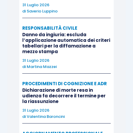
in una sezione apposita e dunque chiaramente
31 Luglio 2026
identificabili, tenuto conto che ad esse sono
di
Saverio Luppino
correlate forme di gestione e responsabilità
differenti. È opportuno che esse siano
RESPONSABILITÀ CIVILE
Danno da ingiuria: escluda
costantemente monitorate anche al fine di valutare,
l’applicazione automatica dei criteri
almeno annualmente, la necessità del loro
tabellari per la diffamazione a
mezzo stampa
aggiornamento. Poiché il comma 2 bis dell’art. 1
della l. 190/2012, così come modificato dal d.lgs.
31 Luglio 2026
di
Martina Mazzei
97/2016, ha reso obbligatoria l’adozione delle
misure integrative del “modello 231”,
è fortemente
PROCEDIMENTI DI COGNIZIONE E ADR
raccomandata, ove le società non vi abbiano già
Dichiarazione di morte resa in
provveduto, l’adozione di tale modello, almeno
udienza fa decorrere il termine per
la riassunzione
contestualmente alle misure integrative
31 Luglio 2026
anticorruzione. Le società che decidano di non
di
Valentina Baroncini
adottare il “modello 231” e di limitarsi all’adozione
del documento contenente le misure anticorruzione