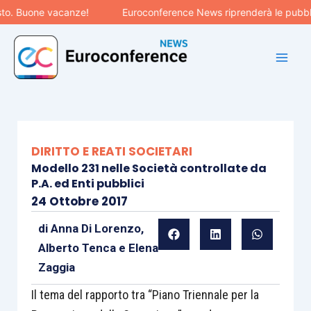
Vai
 Buone vacanze!
Euroconference News riprenderà le pubblicazi
al
contenuto
DIRITTO E REATI SOCIETARI
Modello 231 nelle Società controllate da
P.A. ed Enti pubblici
24 Ottobre 2017
di
Anna Di Lorenzo
,
Alberto Tenca
e
Elena
Zaggia
Il tema del rapporto tra “Piano Triennale per la