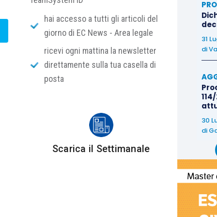
PRO
?
 su un tema da sempre oggetto di modifiche
Dich
hai accesso a tutti gli articoli del
deco
giorno di EC News - Area legale
31 L
di
Va
ricevi ogni mattina la newsletter
zione della disciplina inerente la gestione delle
direttamente sulla tua casella di
a:
AGG
posta
Proc
114/
e sottoprodotti, provenienti da cantieri di piccole
att
30 L
di
Ga
le terre e rocce da scavo qualificate come rifiuti;
Scarica il Settimanale
erre e rocce da scavo escluse dalla disciplina dei
ei siti oggetto di bonifica.