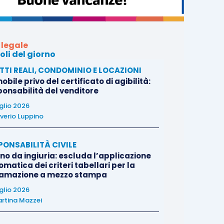
 legale
oli del giorno
ITTI REALI, CONDOMINIO E LOCAZIONI
bile privo del certificato di agibilità:
ponsabilità del venditore
uglio 2026
verio Luppino
PONSABILITÀ CIVILE
no da ingiuria: escluda l’applicazione
matica dei criteri tabellari per la
famazione a mezzo stampa
uglio 2026
rtina Mazzei