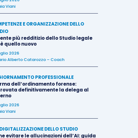
ia Viani
PETENZE E ORGANIZZAZIONE DELLO
DIO
liente più redditizio dello Studio legale
 è quello nuovo
uglio 2026
rio Alberto Catarozzo – Coach
IORNAMENTO PROFESSIONALE
orma dell’ordinamento forense:
rovata definitivamente la delega al
erno
uglio 2026
ia Viani
E DIGITALIZZAZIONE DELLO STUDIO
 evitare le allucinazioni dell’AI: guida