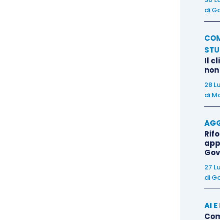
 le bonifiche e che i materiali non costituiscono
di
Ga
ne per le acque sotterranee. Aspetto questo che,
di reato presupposto ambientali.
COM
STU
Il c
 tipo di attività svolta dall’Ente, vada preso in
non
 le aree di rischio, ma soprattutto per poter
28 L
zione che contengano regole di comportamento ed
di
Ma
revisioni normative e non incorrere in reati.
AGG
Rif
ovenienza e costituzione delle terre e rocce da
app
Gov
che riutilizzi il sottoprodotto all’interno del sito
esterno, in quanto la mancata verifica del rispetto
27 L
di
Ga
nazione comporta conseguenze in materia di
re alla realizzazione di fattispecie che
AI 
va considerata anche l’attività di trasporto di tale
Come