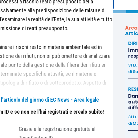
 processi a rischio reato presupposto della
ssivamente alla predisposizione delle misure di
esaminare la realtà dell’Ente, la sua attività e tutto
Area
ommissione di reati presupposto.
Artic
DIR
inare i rischi reato in materia ambientale ed in
Immo
estione dei rifiuti, non si può omettere di analizzare
res
quale punto della gestione della filiera dei rifiuti si
31 L
di
Sa
erminate specifiche attività, se il materiale
tipologia di rifiuto o di sottoprodotto. Aspetto di
RES
nza di ciò e la conseguente scorretta gestione
Dan
'articolo del giorno di EC News - Area legale
di natura amministrativa che penale.
auto
dif
ID e se non ce l'hai registrati e crealo subito!
31 L
iugno 2017, n. 120 “
Regolamento recante la
di
Ma
 terre e rocce da scavo, ai sensi dell’articolo 8 del
Grazie alla registrazione gratuita al
onvertito, con modificazioni, dalla legge 11
TeamSystem ID