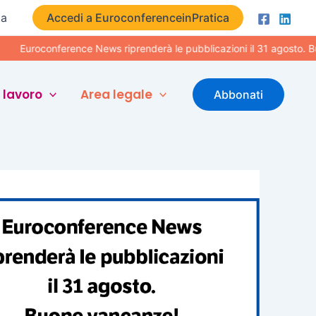
ta
Accedi a EuroconferenceinPratica
conference News riprenderà le pubblicazioni il 31 agosto. Buone va
 lavoro
Area legale
Abbonati