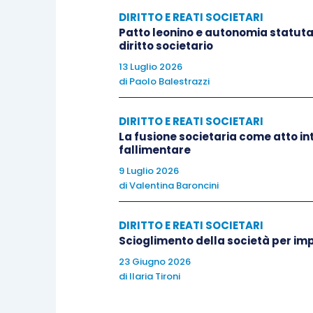
sull’Ente per adempiervi correttamente.
DIRITTO E REATI SOCIETARI
Patto leonino e autonomia statutari
diritto societario
La non corretta o l’omessa classificazio
13 Luglio 2026
esporre l’Ente alla commissione di deter
di
Paolo Balestrazzi
ambientale, ma altresì, una volta classi
sottoprodotto, la non corretta gestione 
DIRITTO E REATI SOCIETARI
La fusione societaria come atto int
qualificazione delle stesse come sottop
fallimentare
immediato
” alla categoria di rifiuti con 
9 Luglio 2026
linea con tale conclusione si presenta l’es
di
Valentina Baroncini
“
rifiuti provenienti direttamente dall’esecuz
manufatti preesistenti, la cui gestione è di
DIRITTO E REATI SOCIETARI
Scioglimento della società per im
legislativo 3 aprile 2006, n. 152
”.
23 Giugno 2026
di
Ilaria Tironi
Rileviamo anche che il produttore delle
reimpiegate, deve dimostrare che non son