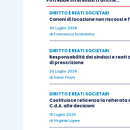
Potrebbe interessarti anche...
DIRITTO E REATI SOCIETARI
Altri aspetti importanti utili per l’esam
Canoni di locazione non riscossi e
conseguenti sono:
30 Luglio 2026
di
Francesca Scanavino
– la definizione di sottoprodotto
[2]
;
DIRITTO E REATI SOCIETARI
Responsabilità dei sindaci e reati
– termini, tempi e modi relativi alla gest
di prescrizione
20 Luglio 2026
– la dichiarazione da effettuare in caso 
di
Ilaria Tironi
DIRITTO E REATI SOCIETARI
Da questo sintetico quadro si evince che
Costituisce reticenza la reiterat
sicuramente quelli che operano nel settor
C.d.A. alle decisioni
Enti che si occupano di attività di boni
15 Luglio 2026
scavo
[4]
. Ciò a conferma del fatto che pr
di
Virginie Lopes
rilievo per valutare l’applicabilità ad e