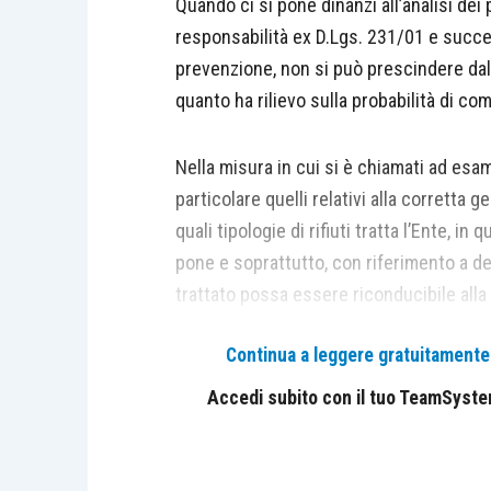
Quando ci si pone dinanzi all’analisi dei
responsabilità ex D.Lgs. 231/01 e succe
prevenzione, non si può prescindere dall’
quanto ha rilievo sulla probabilità di c
Nella misura in cui si è chiamati ad esam
particolare quelli relativi alla corretta g
quali tipologie di rifiuti tratta l’Ente, in 
pone e soprattutto, con riferimento a det
trattato possa essere riconducibile alla 
rilievo, perché la non corretta conosce
Continua a leggere gratuitamente l
potrebbero esporre a contestazioni sia 
Accedi subito con il tuo TeamSystem 
In tale ambito assume rilievo il DPR 13 g
disciplina semplificata della gestione delle
decreto-legge 12 settembre 2014, n. 133, c