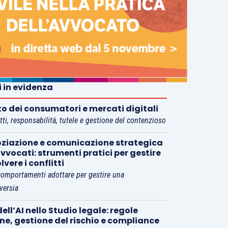
i in evidenza
tto dei consumatori e mercati digitali
tti, responsabilità, tutele e gestione del contenzioso
ziazione e comunicazione strategica
vvocati: strumenti pratici per gestire
olvere i conflitti
comportamenti adottare per gestire una
versia
ell’AI nello Studio legale: regole
rne, gestione del rischio e compliance