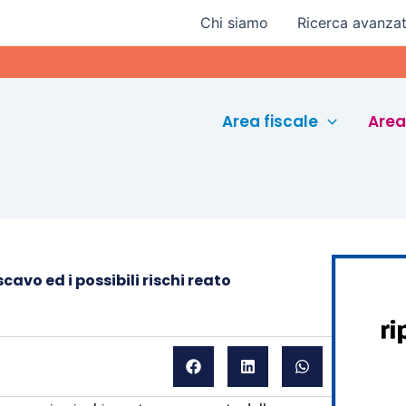
Chi siamo
Ricerca avanza
Euro
Area fiscale
Area
cavo ed i possibili rischi reato