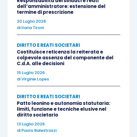
Responsabilità dei sindaci e reati
dell’amministratore: estensione del
termine di prescrizione
20 Luglio 2026
di
Ilaria Tironi
DIRITTO E REATI SOCIETARI
Costituisce reticenza la reiterata e
colpevole assenza del componente del
C.d.A. alle decisioni
15 Luglio 2026
di
Virginie Lopes
DIRITTO E REATI SOCIETARI
Patto leonino e autonomia statutaria:
limiti, funzione e tecniche elusive nel
diritto societario
13 Luglio 2026
di
Paolo Balestrazzi