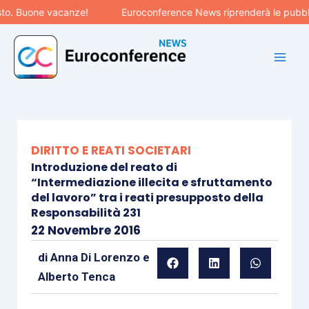
Vai
uone vacanze!
Euroconference News riprenderà le pubblicazion
al
contenuto
DIRITTO E REATI SOCIETARI
Introduzione del reato di
“Intermediazione illecita e sfruttamento
del lavoro” tra i reati presupposto della
Responsabilità 231
22 Novembre 2016
di
Anna Di Lorenzo
e
Alberto Tenca