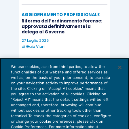
AGGIORNAMENTO PROFESSIONALE
Riforma dell’ordinamento forense:
approvata definitivamente la
delega al Governo
27 Luglio 2026
di
Gaia Viani
AI E DIGITALIZZAZIONE DELLO STUDIO
We use cookies, also from third parties, to allow the
Come evitare le allucinazioni dell’AI:
functionalities of our website and offered services as
guida per l’avvocato
well as, on the basis of your prior consent, to use data
on your navigation activity to improve performance of
24 Luglio 2026
the site. Clicking on “Accept All cookies” means that
di
Sofia Savoia
you agree to the activation of all cookies. Clicking on
"Reject All" means that the default settings will be left
unchanged and, therefore, browsing will continue
without cookies or other tracking tools other than
technical To check the categories of cookies, configure
or change your cookie preferences, please click on
Cookie Preferences. For more information about
Privacy Policy