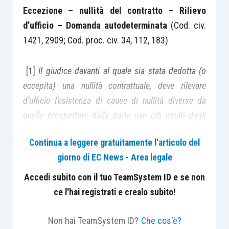
Eccezione – nullità del contratto – Rilievo
d’ufficio – Domanda autodeterminata
(Cod. civ.
1421, 2909; Cod. proc. civ. 34, 112, 183)
[1]
Il giudice davanti al quale sia stata dedotta (o
eccepita) una nullità contrattuale, deve rilevare
d’ufficio l’esistenza di cause di nullità
diverse da
quelle prospettate dalla parte ove ciò risulti dagli
atti perché l’accertamento della nullità afferisce a un
Continua a leggere gratuitamente l'articolo del
diritto autodeterminato e ciò comporta che un
giorno di EC News - Area legale
eventuale profilo diverso di nullità,
indipendentemente dalla sua specifica deduzione,
Accedi subito con il tuo TeamSystem ID e se non
deve poter essere comunque esaminato. Pertanto,
ce l'hai registrati e crealo subito!
non sussiste la possibilità di decadere dalla
eccezione per aver prospettato nuovi profili di nullità
Non hai TeamSystem ID?
Che cos'è?