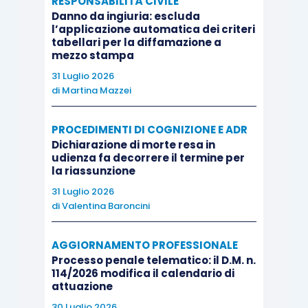
RESPONSABILITÀ CIVILE
potere-dovere dell’organo giudicante di rilevare
Danno da ingiuria: escluda
l’applicazione automatica dei criteri
d’ufficio la questione di nullità e di deciderla con
tabellari per la diffamazione a
mezzo stampa
efficacia di giudicato, senza di incorrere nel vizio
di ultrapetizione, poiché tale questione è già
31 Luglio 2026
di
Martina Mazzei
immanente all’oggetto originario della domanda.
PROCEDIMENTI DI COGNIZIONE E ADR
La Suprema Corte si è spinta poi ad affermare
Dichiarazione di morte resa in
che l’azione di nullità non si identifica con il
udienza fa decorrere il termine per
la riassunzione
singolo motivo fatto valere dall’attore, perché si
31 Luglio 2026
tratta di una domanda autodeterminata: come tale
di
Valentina Baroncini
è individuata dal
petitum
, mentre il mutamento
della
causa petendi
(qui consistenti nel far valere
AGGIORNAMENTO PROFESSIONALE
nuove ragioni di nullità) non vale a mutarne i
Processo penale telematico: il D.M. n.
114/2026 modifica il calendario di
connotati essenziali. Per tale ragione il giudice
attuazione
non ha solo il potere di rilevare d’ufficio le
30 Luglio 2026