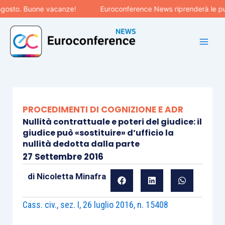
Vai
sto. Buone vacanze!
Euroconference News riprenderà le pubbli
al
contenuto
PROCEDIMENTI DI COGNIZIONE E ADR
Nullità contrattuale e poteri del giudice: il
giudice può «sostituire» d’ufficio la
nullità dedotta dalla parte
27 Settembre 2016
di
Nicoletta Minafra
Cass. civ., sez. I, 26 luglio 2016, n. 15408