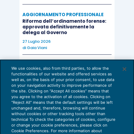
AGGIORNAMENTO PROFESSIONALE
Riforma dell’ordinamento forense:
approvata definitivamente la
delega al Governo
27 Luglio 2026
di
Gaia Viani
AI E DIGITALIZZAZIONE DELLO STUDIO
We use cookies, also from third parties, to allow the
Come evitare le allucinazioni dell’AI:
functionalities of our website and offered services as
guida per l’avvocato
well as, on the basis of your prior consent, to use data
on your navigation activity to improve performance of
24 Luglio 2026
the site. Clicking on “Accept All cookies” means that
di
Sofia Savoia
you agree to the activation of all cookies. Clicking on
"Reject All" means that the default settings will be left
unchanged and, therefore, browsing will continue
without cookies or other tracking tools other than
technical To check the categories of cookies, configure
or change your cookie preferences, please click on
Cookie Preferences. For more information about
Privacy Policy