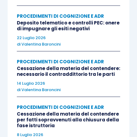
dalle parti, poiché «l’accertamento della nullità
afferisce a un diritto autodeterminato».
PROCEDIMENTI DI COGNIZIONE E ADR
Deposito telematico e controlli PEC: onere
di impugnare gli esiti negativi
QUESTIONI
22 Luglio 2026
di
Valentina Baroncini
[1] Le su menzionate sezioni unite hanno chiarito
che «il giudice, innanzi al quale sia proposta una
PROCEDIMENTI DI COGNIZIONE E ADR
Cessazione della materia del contendere:
domanda di accertamento della nullità negoziale,
necessario il contraddittorio tra le parti
può rilevare
ex officio
l’esistenza di una qualsiasi
14 Luglio 2026
causa di nullità, ancorché diversa da quella
di
Valentina Baroncini
originariamente dedotta dalla parte con la
domanda introduttiva» (Cass. sez. un., 12
PROCEDIMENTI DI COGNIZIONE E ADR
Cessazione della materia del contendere
dicembre 2014, n. 26242, su cui v. anche in
per fatti sopravvenuti alla chiusura della
questo Notiziario, il Focus
Nullità del contratto e
fase istruttoria
rilevabilità d’ufficio
, a cura di D. Turroni).
8 Luglio 2026