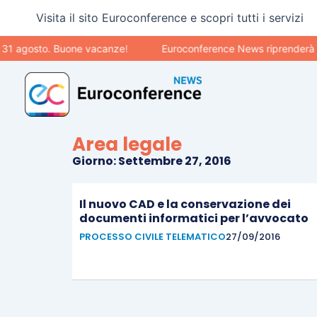
Vai
Visita il sito Euroconference e scopri tutti i servizi
al
contenuto
31 agosto. Buone vacanze!
Euroconference News riprenderà le 
Area legale
Giorno: Settembre 27, 2016
Il nuovo CAD e la conservazione dei
documenti informatici per l’avvocato
PROCESSO CIVILE TELEMATICO
27/09/2016