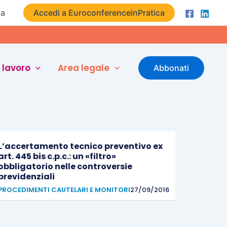
ta
Accedi a EuroconferenceinPratica
 lavoro
Area legale
Abbonati
L’accertamento tecnico preventivo ex
art. 445 bis c.p.c.: un «filtro»
obbligatorio nelle controversie
previdenziali
PROCEDIMENTI CAUTELARI E MONITORI
27/09/2016