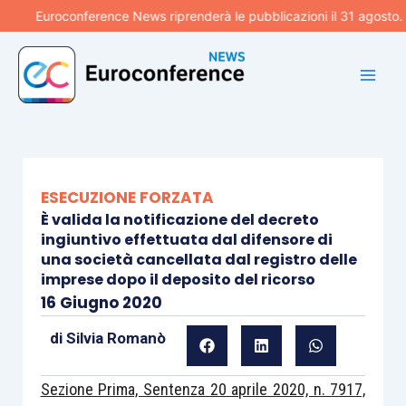
Vai
Euroconference News riprenderà le pubblicazioni il 31 agosto. Buon
al
contenuto
ESECUZIONE FORZATA
È valida la notificazione del decreto
ingiuntivo effettuata dal difensore di
una società cancellata dal registro delle
imprese dopo il deposito del ricorso
16 Giugno 2020
di
Silvia Romanò
Sezione Prima, Sentenza 20 aprile 2020, n. 7917,