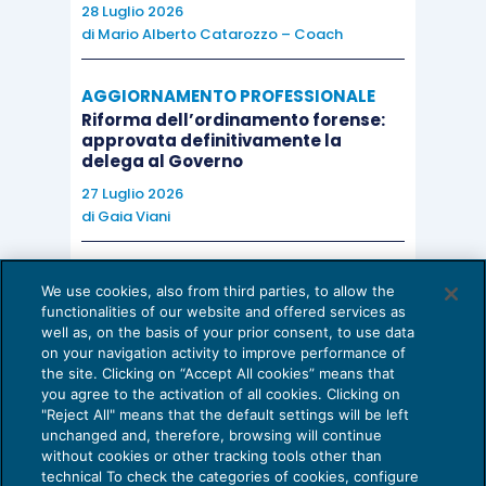
28 Luglio 2026
di
Mario Alberto Catarozzo – Coach
AGGIORNAMENTO PROFESSIONALE
Riforma dell’ordinamento forense:
approvata definitivamente la
delega al Governo
27 Luglio 2026
di
Gaia Viani
AI E DIGITALIZZAZIONE DELLO STUDIO
We use cookies, also from third parties, to allow the
Come evitare le allucinazioni dell’AI:
functionalities of our website and offered services as
guida per l’avvocato
well as, on the basis of your prior consent, to use data
on your navigation activity to improve performance of
24 Luglio 2026
the site. Clicking on “Accept All cookies” means that
di
Sofia Savoia
you agree to the activation of all cookies. Clicking on
"Reject All" means that the default settings will be left
unchanged and, therefore, browsing will continue
without cookies or other tracking tools other than
technical To check the categories of cookies, configure