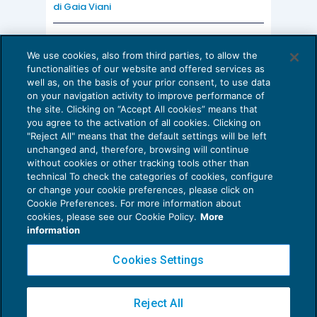
di
Gaia Viani
condizione sospensiva, seguito da un
secondo atto, anch’esso stipulato in
AI E DIGITALIZZAZIONE DELLO STUDIO
forma pubblica, con il quale le parti danno
We use cookies, also from third parties, to allow the
Come evitare le allucinazioni dell’AI:
functionalities of our website and offered services as
atto dell’avveramento della condizione;
guida per l’avvocato
well as, on the basis of your prior consent, to use data
il contratto di mutuo stipulato in forma
on your navigation activity to improve performance of
24 Luglio 2026
the site. Clicking on “Accept All cookies” means that
di
Sofia Savoia
pubblica, che prevede l’erogazione
you agree to the activation of all cookies. Clicking on
successiva della somma finanziata,
"Reject All" means that the default settings will be left
unchanged and, therefore, browsing will continue
seguito da uno o più atti di erogazione,
without cookies or other tracking tools other than
anch’essi stipulati per atto pubblico, che
technical To check the categories of cookies, configure
or change your cookie preferences, please click on
attestano l’effettiva messa a disposizione
Cookie Preferences. For more information about
Privacy Policy
della somma a favore del mutuatario e
cookies, please see our Cookie Policy.
More
Cookie Policy
information
l’insorgenza, in capo allo stesso, del
Euroconference NEWS è una testata registrata al Tribunale di Milano Reg. n. 8556/2026
corrispondente obbligo di restituzione.
Cookies Settings
Direttore responsabile Sandro Cerato
Copyright 2016 ©
Gruppo Euroconference S.p.A.
v2.32.4
Tale concezione è stata accolta, sempre con
Reject All
Piazza Luigi Einaudi, 10N01 - 20124 Milano - info@ecnews.it