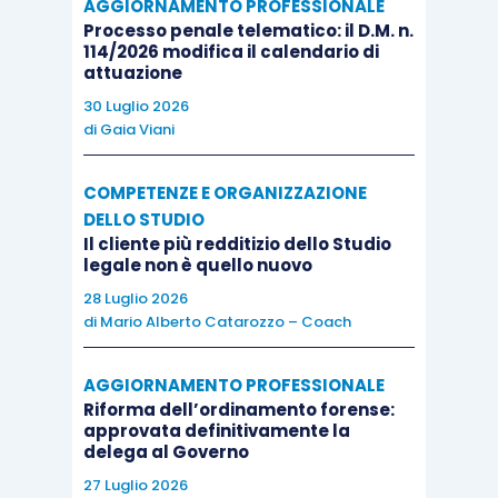
AGGIORNAMENTO PROFESSIONALE
requisiti del diritto e, come tale, legittimante il
Processo penale telematico: il D.M. n.
114/2026 modifica il calendario di
suo titolare a procedere a esecuzione forzata.
attuazione
30 Luglio 2026
Così, per esempio, costituiscono titolo esecutivo
di
Gaia Viani
complesso:
COMPETENZE E ORGANIZZAZIONE
DELLO STUDIO
il contratto redatto per atto pubblico, nel
Il cliente più redditizio dello Studio
quale la prestazione dovuta consiste
legale non è quello nuovo
nell’obbligazione di consegna di cose
28 Luglio 2026
determinabili, seguito da un secondo
di
Mario Alberto Catarozzo – Coach
contratto, redatto nella stessa forma, nel
AGGIORNAMENTO PROFESSIONALE
quale si effettua la specificazione della
Riforma dell’ordinamento forense:
res
;
approvata definitivamente la
l’atto stipulato in forma pubblica dal quale
delega al Governo
risulta una prestazione soggetta a
27 Luglio 2026