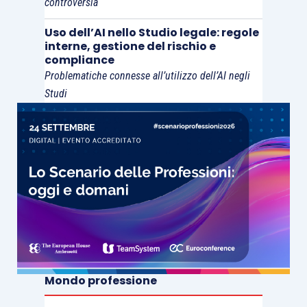
controversia
prescritta dall’art. 474 c.p.c. e rappresentativi
ciascuno di una porzione del diritto sostanziale, è
Uso dell’AI nello Studio legale: regole
possibile agire
in executivis
per ottenerne il
interne, gestione del rischio e
compliance
soddisfacimento coattivo, perché, proprio per
Problematiche connesse all’utilizzo dell’AI negli
effetto di detta combinazione, il diritto viene a
Studi
essere dotato dei requisiti della certezza, della
liquidità e dell’esigibilità.
In altre parole, i due o più documenti che,
complessivamente considerati, costituiscono
l’unico titolo esecutivo in senso documentale
(giacché nessuno di essi è, di per sé solo, in
grado di supportare l’azione esecutiva),
rappresenta, allo stesso tempo, l’unico titolo
Mondo professione
esecutivo in senso sostanziale, in quanto idoneo
a dimostrare la sussistenza dei necessari