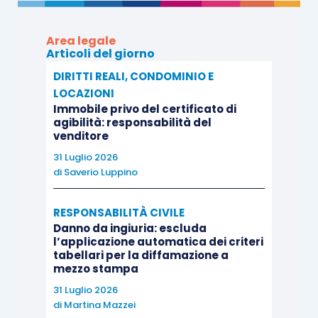
sensi degli artt. 605 o 612 c.p.c.
Area legale
QUESTIONI
Articoli del giorno
DIRITTI REALI, CONDOMINIO E
[1]
La sentenza che si annota, intervenuta in una
LOCAZIONI
Immobile privo del certificato di
fattispecie in cui si discuteva della legittimità
agibilità: responsabilità del
dell’azione esecutiva dapprima minacciata e poi
venditore
promossa per ottenere la consegna di un
31 Luglio 2026
di
Saverio Luppino
determinato numero di azioni societarie, si è
focalizzata sulla configurabilità di un titolo
RESPONSABILITÀ CIVILE
esecutivo complesso, legittimante una simile
Danno da ingiuria: escluda
esecuzione, costituito:
l’applicazione automatica dei criteri
tabellari per la diffamazione a
mezzo stampa
da una sentenza di condanna al
31 Luglio 2026
pagamento di una somma di denaro (resa
di
Martina Mazzei