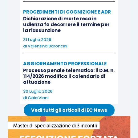
da un giudice straniero e dichiarata
esecutiva in Italia con pronuncia definitiva
PROCEDIMENTI DI COGNIZIONE E ADR
emessa dalla competente corte
Dichiarazione di morte resa in
udienza fa decorrere il termine per
d’appello);
la riassunzione
da una sentenza di omologa del
31 Luglio 2026
concordato preventivo, che prevedeva la
di
Valentina Baroncini
sostituzione dell’obbligazione di
pagamento portata dalla sentenza di
AGGIORNAMENTO PROFESSIONALE
Processo penale telematico: il D.M. n.
condanna con quella avente per oggetto
114/2026 modifica il calendario di
la consegna di un determinato numero di
attuazione
azioni, configurando, in questo modo,
30 Luglio 2026
di
Gaia Viani
l’adempimento del debito concordatario
attraverso una
datio in solutum
.
Vedi tutti gli articoli di EC News
La Corte di cassazione ha, innanzitutto, ricordato
che, per procedere a esecuzione forzata (o