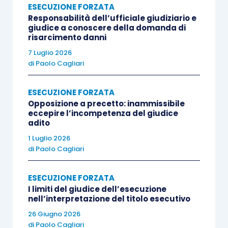
ESECUZIONE FORZATA
attuata radicando un procedimento ai sensi
Responsabilità dell’ufficiale giudiziario e
giudice a conoscere della domanda di
dell’art. 612 c.p.c. non poteva essere impiegata
risarcimento danni
per compiere attività giuridiche o negoziali –
7 Luglio 2026
l’emissione e la consegna di azioni – alle quali
di
Paolo Cagliari
l’obbligato non intendeva dare corso
spontaneamente e, dall’altro lato, che restava
ESECUZIONE FORZATA
impregiudicata la facoltà del creditore di
Opposizione a precetto: inammissibile
eccepire l’incompetenza del giudice
avvalersi dei titoli esecutivi azionati per
adito
intraprendere altre forme di esecuzione forzata.
1 Luglio 2026
di
Paolo Cagliari
La Corte d’appello di Milano confermava le
statuizioni rese in primo grado, con sentenza
ESECUZIONE FORZATA
I limiti del giudice dell’esecuzione
che, oltre che dal creditore opposto, veniva
nell’interpretazione del titolo esecutivo
impugnata anche dal debitore che aveva
26 Giugno 2026
proposto l’opposizione all’esecuzione, con
di
Paolo Cagliari