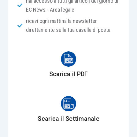
hai accesso a tutti gli articoli del giorno di
per definizione configurarsi un titolo esecutivo
EC News - Area legale
complesso di formazione giudiziale, né la mera
ricevi ogni mattina la newsletter
sentenza di omologa del concordato può
direttamente sulla tua casella di posta
giustificare, di per sé, una simile pretesa, non avendo
natura condannatoria e non potendo dunque
costituire un titolo esecutivo, rappresentativo di un
diritto certo, liquido ed esigibile, ai sensi dell’art.
474 c.p.c.
Scarica il PDF
CASO
Il creditore di una società in amministrazione
straordinaria e ammessa al concordato
Scarica il Settimanale
preventivo notificava un atto di precetto a quella
che, in qualità di terzo assuntore, aveva proposto