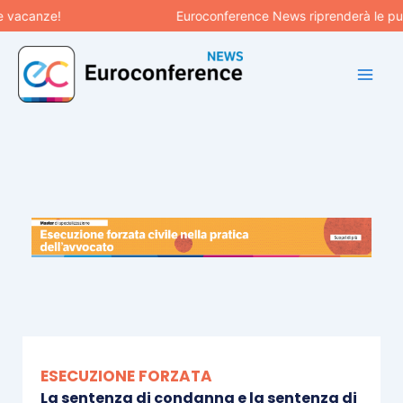
Vai
canze!
Euroconference News riprenderà le pubblica
al
contenuto
ESECUZIONE FORZATA
La sentenza di condanna e la sentenza di