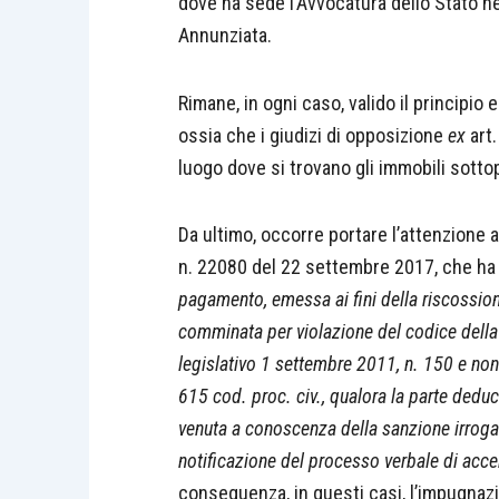
dove ha sede l’Avvocatura dello Stato nel
Annunziata.
Rimane, in ogni caso, valido il principi
ossia che i giudizi di opposizione
ex
art
luogo dove si trovano gli immobili sott
Da ultimo, occorre portare l’attenzione 
n. 22080 del 22 settembre 2017, che ha 
pagamento, emessa ai fini della riscossio
comminata per violazione del codice della s
legislativo 1 settembre 2011, n. 150 e non
615 cod. proc. civ., qualora la parte deduc
venuta a conoscenza della sanzione irrogata
notificazione del processo verbale di acce
conseguenza, in questi casi, l’impugna