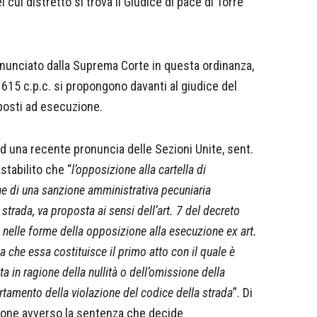
 cui distretto si trova il Giudice di pace di Torre
o enunciato dalla Suprema Corte in questa ordinanza,
. 615 c.p.c. si propongono davanti al giudice del
oposti ad esecuzione.
ad una recente pronuncia delle Sezioni Unite, sent.
stabilito che “
l’opposizione alla cartella di
ne di una sanzione amministrativa pecuniaria
trada, va proposta ai sensi dell’art. 7 del decreto
 nelle forme della opposizione alla esecuzione ex art.
a che essa costituisce il primo atto con il quale è
 in ragione della nullità o dell’omissione della
rtamento della violazione del codice della strada
”. Di
zione avverso la sentenza che decide