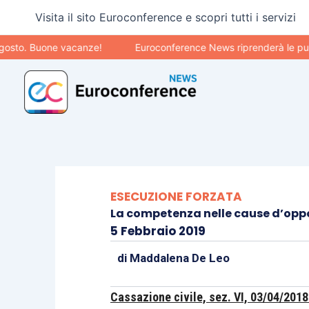
Vai
Visita il sito Euroconference e scopri tutti i servizi
al
contenuto
Buone vacanze!
Euroconference News riprenderà le pubblicazio
ESECUZIONE FORZATA
La competenza nelle cause d’oppo
5 Febbraio 2019
di
Maddalena De Leo
Cassazione civile, sez. VI, 03/04/2018 