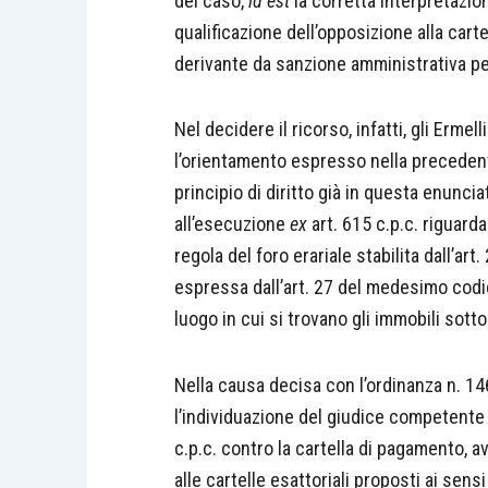
del caso,
id est
la corretta interpretazione
qualificazione dell’opposizione alla cart
derivante da sanzione amministrativa per
Nel decidere il ricorso, infatti, gli Ermel
l’orientamento espresso nella preceden
principio di diritto già in questa enunc
all’esecuzione
ex
art. 615 c.p.c. riguard
regola del foro erariale stabilita dall’art
espressa dall’art. 27 del medesimo codic
luogo in cui si trovano gli immobili sot
Nella causa decisa con l’ordinanza n. 1
l’individuazione del giudice competente
c.p.c. contro la cartella di pagamento, a
alle cartelle esattoriali proposti ai sensi