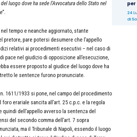
o del luogo dove ha sede l’Avvocatura dello Stato nel
per
te
”.
24 L
di
So
te nel tempo e neanche aggiornato, stante
del pretore, pare potersi desumere che l’appello
izi relativi ai procedimenti esecutivi – nel caso di
di pace nel giudizio di opposizione all’esecuzione,
 debba essere proposto al giudice del luogo dove ha
stretto le sentenze furono pronunciate.
. d. n. 1611/1933 si pone, nel campo del procedimento
foro erariale sancita all’art. 25 c.p.c. e la regola
e quindi dell’appello avverso la sentenza del
sensi del secondo comma dell’art. 7 sopra
nunziata, ma il Tribunale di Napoli, essendo il luogo