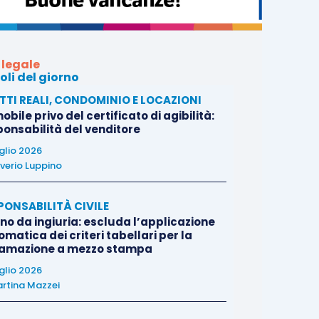
 legale
oli del giorno
ITTI REALI, CONDOMINIO E LOCAZIONI
bile privo del certificato di agibilità:
ponsabilità del venditore
uglio 2026
verio Luppino
PONSABILITÀ CIVILE
no da ingiuria: escluda l’applicazione
matica dei criteri tabellari per la
famazione a mezzo stampa
uglio 2026
rtina Mazzei