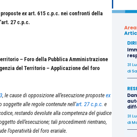
e proposte
ex
art. 615 c.p.c. nei confronti della
’art. 27 c.p.c.
Area
Artic
DIR
Immo
res
rritorio – Foro della Pubblica Amministrazione
31 L
Agenzia del Territorio – Applicazione del foro
di
Sa
RES
Dan
33
, le cause di opposizione all’esecuzione proposte
ex
auto
o soggette alle regole contenute nell’
art. 27 c.p.c.
e
dif
o codice, restando devolute alla competenza del giudice
31 L
 oggetto dell’esecuzione; tali procedimenti rientrano,
di
Ma
lude l’operatività del foro erariale.