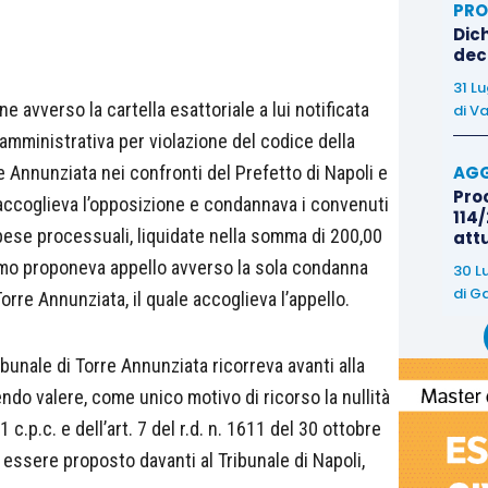
PRO
Dich
deco
31 L
 avverso la cartella esattoriale a lui notificata
di
Va
mministrativa per violazione del codice della
AGG
re Annunziata nei confronti del Prefetto di Napoli e
Proc
e accoglieva l’opposizione e condannava i convenuti
114/
ese processuali, liquidate nella somma di 200,00
att
imo proponeva appello avverso la sola condanna
30 L
di
Ga
Torre Annunziata, il quale accoglieva l’appello.
bunale di Torre Annunziata ricorreva avanti alla
ndo valere, come unico motivo di ricorso la nullità
 c.p.c. e dell’art. 7 del r.d. n. 1611 del 30 ottobre
ssere proposto davanti al Tribunale di Napoli,