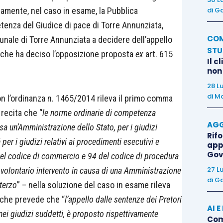
rsamente, nel caso in esame, la Pubblica
di
Ga
enza del Giudice di pace di Torre Annunziata,
COM
unale di Torre Annunziata a decidere dell’appello
STU
 che ha deciso l’opposizione proposta
ex
art. 615
Il c
non
28 L
di
Ma
on l’ordinanza n. 1465/2014 rileva il primo comma
 recita che “
l
e norme ordinarie di competenza
AGG
a un’Amministrazione dello Stato, per i giudizi
Rif
 per i giudizi relativi ai procedimenti esecutivi e
app
Gov
73 del codice di commercio e 94 del codice di procedura
27 L
i volontario intervento in causa di una Amministrazione
di
Ga
 terzo
” – nella soluzione del caso in esame rileva
, che prevede che “
l’
appello dalle sentenze dei Pretori
AI 
nei giudizi suddetti, è proposto rispettivamente
Come