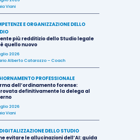
ia Viani
PETENZE E ORGANIZZAZIONE DELLO
DIO
liente più redditizio dello Studio legale
 è quello nuovo
uglio 2026
rio Alberto Catarozzo – Coach
IORNAMENTO PROFESSIONALE
orma dell’ordinamento forense:
rovata definitivamente la delega al
erno
uglio 2026
ia Viani
E DIGITALIZZAZIONE DELLO STUDIO
 evitare le allucinazioni dell’AI: guida