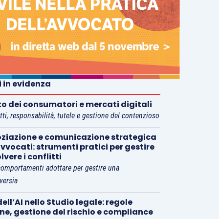
i in evidenza
tto dei consumatori e mercati digitali
tti, responsabilità, tutele e gestione del contenzioso
ziazione e comunicazione strategica
vvocati: strumenti pratici per gestire
olvere i conflitti
comportamenti adottare per gestire una
versia
ell’AI nello Studio legale: regole
rne, gestione del rischio e compliance