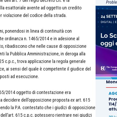
 dell’art. 7 del regio decreto cit. e la
Proble
ella esattoriale avente ad oggetto un credito
 violazione del codice della strada.
lini, ponendosi in linea di continuità con
te ordinanza n. 1465/2014 e in adesione al
iato, ribadiscono che nelle cause di opposizione
anti la Pubblica Amministrazione, in deroga alla
. 25 c.p.c., trova applicazione la regola generale
e, ai sensi del quale è competente il giudice del
toposti ad esecuzione.
Mond
465/2014 oggetto di contestazione era
AGG
Proc
 a decidere dell’opposizione proposta
ex
art. 615
114/
vendo la P.A. contestato che i giudizi di opposizione
att
 dell’art. 615 c.p.c. potessero rientrare nei giudizi
30 L