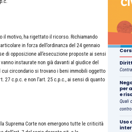
p.c.
il motivo, ha rigettato il ricorso. Richiamando
articolare in forza dell’ordinanza del 24 gennaio
Cors
se di opposizione all’esecuzione proposte ai sensi
.A vanno instaurate non già davanti al giudice del
Diri
Contra
el cui circondario si trovano i beni immobili oggetto
. 27 c.p.c. e non l’art. 25 c.p.c., ai sensi di quanto
Nego
per a
e ris
Quali 
contro
Uso d
alla Suprema Corte non emergono tutte le criticità
inte