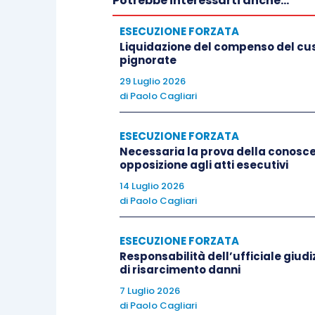
Potrebbe interessarti anche...
ESECUZIONE FORZATA
Infine il terzo comma, aggiunto dalla L. 
Liquidazione del compenso del cust
prevedendo una sorta di responsabilità 
pignorate
giudice, anche d’ufficio, può altresì cond
29 Luglio 2026
di
Paolo Cagliari
della controparte, di una somma equitati
ESECUZIONE FORZATA
La natura della responsabilità p
Necessaria la prova della conoscen
2043 cod. civ.
opposizione agli atti esecutivi
14 Luglio 2026
Si è detto che la responsabilità in comm
di
Paolo Cagliari
ESECUZIONE FORZATA
Orbene, l’atto illecito cui si fa riferimen
Responsabilità dell’ufficiale giud
soggetto agente, il quale esercita un dir
di risarcimento danni
diritto di agire in un giudizio (art. 24 
7 Luglio 2026
Normalmente, chi agisce o resiste in giud
di
Paolo Cagliari