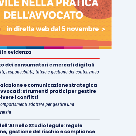
i in evidenza
tto dei consumatori e mercati digitali
tti, responsabilità, tutele e gestione del contenzioso
ziazione e comunicazione strategica
vvocati: strumenti pratici per gestire
olvere i conflitti
comportamenti adottare per gestire una
versia
ell’AI nello Studio legale: regole
rne, gestione del rischio e compliance