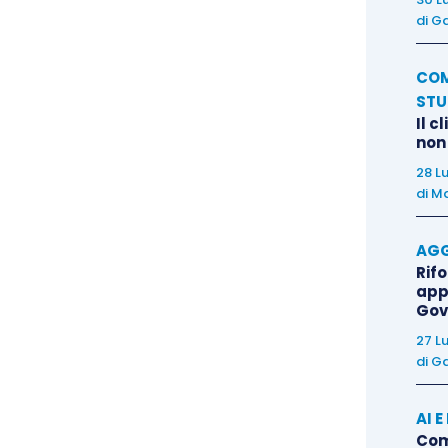
uesti resa, ai sensi dell’art. 547 c. p.c., risulti, in
di
Ga
o contemplato dall’art. 549 c. p.c., reticente od
re pregiudizio al creditore istante, a carico di detto
COM
esponsabilità processuale aggravata di cui all’art. 96
STU
i quella dichiarazione, non ha ancora la qualità di
Il c
non
 aquiliano, a norma dell’art. 2043 c. c., in relazione alla
28 L
nel conseguimento del suo soddisfacimento provocato
di
Ma
so
”).
AGG
icare direttamente l’art. 2043 cod. civ. qualora la
Rif
app
 dall’art. 96 cod. proc. civ. (cfr.
ex multis
Cass. 3
Gov
che “
[…] la previsione della speciale responsabilità
27 L
le ipotesi di atti e comportamenti processuali delle
di
Ga
dizievole che ne derivi.
Resta, perciò, preclusa la
utonoma e concorrente, i principi generali della
AI 
Come
rt. 2043 cod. civ.
[…]
essendo le due discipline in