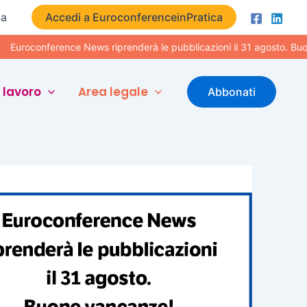
ta
Accedi a EuroconferenceinPratica
onference News riprenderà le pubblicazioni il 31 agosto. Buone vac
 lavoro
Area legale
Abbonati