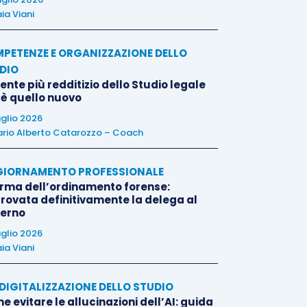
ia Viani
PETENZE E ORGANIZZAZIONE DELLO
DIO
liente più redditizio dello Studio legale
 è quello nuovo
uglio 2026
rio Alberto Catarozzo – Coach
IORNAMENTO PROFESSIONALE
orma dell’ordinamento forense:
rovata definitivamente la delega al
erno
uglio 2026
ia Viani
E DIGITALIZZAZIONE DELLO STUDIO
 evitare le allucinazioni dell’AI: guida