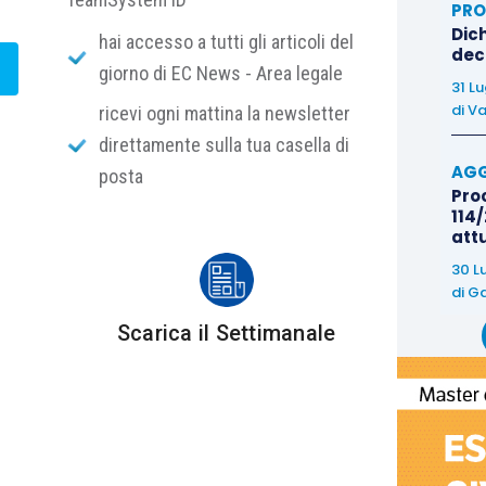
PRO
?
ali, regolata dall’art. 91 cod. proc. civ. (C.
Dich
hai accesso a tutti gli articoli del
deco
 civile, Libro I,
Torino, 2016, pag. 432;
giorno di EC News - Area legale
31 L
onsabilità processuale aggravata
, in
Enc. Giur.
di
Va
ricevi ogni mattina la newsletter
direttamente sulla tua casella di
AGG
posta
re commi.
Proc
114/
att
cessuale che sussiste in tutte quelle ipotesi in cui
30 L
 o resistito in giudizio con mala fede o colpa grave
”.
di
Ga
Scarica il Settimanale
i specifiche di responsabilità aggravata, ossia i
a del diritto per cui è stato eseguito un provvedimento
 o iscritta ipoteca giudiziale, oppure iniziata o
’attore o il creditore procedente abbiano agito senza