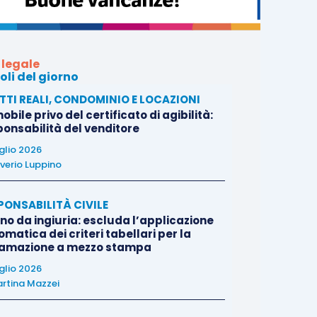
 legale
oli del giorno
ITTI REALI, CONDOMINIO E LOCAZIONI
bile privo del certificato di agibilità:
ponsabilità del venditore
uglio 2026
verio Luppino
PONSABILITÀ CIVILE
no da ingiuria: escluda l’applicazione
matica dei criteri tabellari per la
famazione a mezzo stampa
uglio 2026
rtina Mazzei