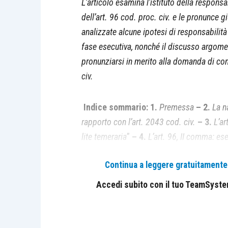
L’articolo esamina l’istituto della responsa
dell’art. 96 cod. proc. civ. e le pronunce g
analizzate alcune ipotesi di responsabilità
fase esecutiva, nonché il discusso argome
pronunziarsi in merito alla domanda di con
civ.
Indice sommario: 1.
Premessa
– 2.
La n
rapporto con l’art. 2043 cod. civ.
– 3.
L’ar
lite temeraria
”
– 4.
L’art. 96, II comma: es
Il giudice competente a conoscere la doma
Continua a leggere gratuitamente l
processuale aggravata.
Accedi subito con il tuo TeamSystem 
La responsabilità c.d. aggravata è discipli
disposizioni relative alle spese processu
responsabilità da atto illecito e compo