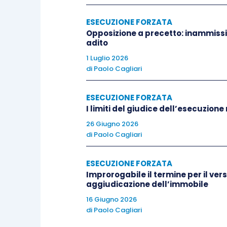
questione, invece, l’attore/convenuto 
probabilità di successo ma, nonostante c
ESECUZIONE FORZATA
Opposizione a precetto: inammissi
emulativi, cagionando un danno c.d.
ing
adito
al codice di procedura civile – Libro I
, 195
1 Luglio 2026
di
Paolo Cagliari
Trattandosi di una responsabilità da atto
rispetto alla più generale disciplina dell
ESECUZIONE FORZATA
I limiti del giudice dell’esecuzione
2043 cod. civ.
26 Giugno 2026
di
Paolo Cagliari
Secondo la consolidata giurisprudenza, la 
si pone in rapporto di
species
a
genus
ris
ESECUZIONE FORZATA
art. 2043 cod. civ, poiché contempla ipo
Improrogabile il termine per il ver
aggiudicazione dell’immobile
specificamente connesse all’attività pro
tra responsabilità
16 Giugno 2026
ex
art. 2043 c.c. e re
di
Paolo Cagliari
Cass. SS.UU. 18 dicembre 1987, n. 9407 i