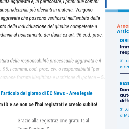
bilità aggravata e, in particolare, i primi due commi
iurisprudenziali più rilevanti in materia. Vengono
 aggravata che possono verificarsi nell’ambito della
Area
nto della individuazione del giudice competente a
Artic
danna al risarcimento dei danni ex art. 96 cod. proc.
DIR
Immo
res
atura della responsabilità processuale aggravata e il
31 L
di
Sa
t. 96, I comma, cod. proc. civ. o responsabilità
“
per
ecuzione forzata illegittima e iscrizione di ipoteca
–
5.
RES
nda di risarcimento dei danni da responsabilità
Dan
'articolo del giorno di EC News - Area legale
auto
dif
ID e se non ce l'hai registrati e crealo subito!
31 L
nata dall’art. 96 cod. proc. civ., nell’ambito delle
di
Ma
ali. Tale istituto costituisce una forma di
Grazie alla registrazione gratuita al
rta una condanna che va ad aggiungersi a quella
TeamSystem ID