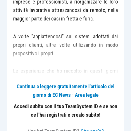
imprese e professionisti, a riorganizzare le loro
attività lavorative attrezzandosi da remoto, nella
maggior parte dei casi in fretta e furia.
A volte “appiattendosi” sui sistemi adottati dai
propri clienti, altre volte utilizzando in modo
propositivo i propri.
Le esperienze che ho raccolto in questi giorni
parlando con i professionisti mi hanno
Continua a leggere gratuitamente l'articolo del
confermato che, nella maggior parte dei casi,
giorno di EC News - Area legale
commercialisti e avvocati (tranne quelli che si
occupano di contenzioso) stanno lavorando più
Accedi subito con il tuo TeamSystem ID e se non
di prima.
ce l'hai registrati e crealo subito!