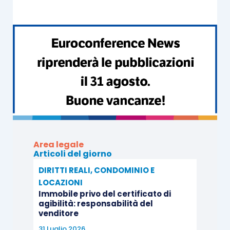
collaboratori, dipendenti, clienti, fornitori), il ruolo
che ci si vuole attribuire rispetto al proprio
contesto di riferimento e il sistema di governo -
struttura e procedure- che si intende adottare.
CONTINUA A LEGGERE
Area legale
Articoli del giorno
DIRITTI REALI, CONDOMINIO E
LOCAZIONI
Immobile privo del certificato di
agibilità: responsabilità del
venditore
31 Luglio 2026