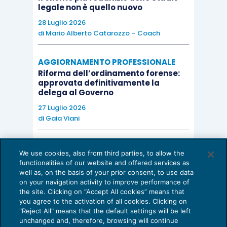
legale non è quello nuovo
28 Luglio 2026
di
Mario Alberto Catarozzo – Coach
AGGIORNAMENTO PROFESSIONALE
Riforma dell’ordinamento forense:
approvata definitivamente la
delega al Governo
27 Luglio 2026
di
Gaia Viani
AI E DIGITALIZZAZIONE DELLO STUDIO
We use cookies, also from third parties, to allow the
Come evitare le allucinazioni dell’AI:
functionalities of our website and offered services as
guida per l’avvocato
well as, on the basis of your prior consent, to use data
on your navigation activity to improve performance of
24 Luglio 2026
the site. Clicking on “Accept All cookies” means that
di
Sofia Savoia
you agree to the activation of all cookies. Clicking on
"Reject All" means that the default settings will be left
unchanged and, therefore, browsing will continue