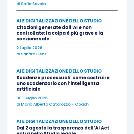
di
Sofia Savoia
In totale antitesi con il nome che è stato scelto
AI E DIGITALIZZAZIONE DELLO STUDIO
per questo periodo –
lock-down
– ha cominciato a
Citazioni generate dall’AI e non
controllate: la colpa è più grave e la
prendere vita una vera e propria attività di
sanzione sale
ristrutturazione degli studi.
2 Luglio 2026
di
Sandro Censi
Innovare per innovare, trovo che questa sia
l’occasione perfetta per fare un ragionamento
AI E DIGITALIZZAZIONE DELLO STUDIO
Scadenze processuali: come costruire
sistemico e adottare un approccio orientato alla
uno scadenzario con l’intelligenza
sostenibilità.
artificiale
30 Giugno 2026
La Sostenibilità, infatti, nei suoi tre fattori ESG, -
di
Mario Alberto Catarozzo – Coach
Environment, Social, Governance- è a mio avviso
AI E DIGITALIZZAZIONE DELLO STUDIO
un modo attuale e allo stesso tempo innovativo
Dal 2 agosto la trasparenza dell’AI Act
per guardare e riorganizzare la propria realtà
entra nello Studio legale