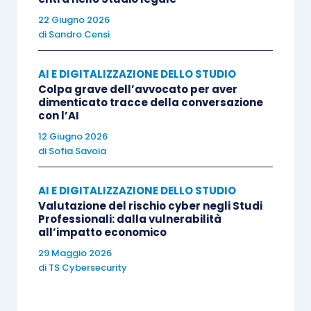
professionale rendendo intrinsecamente
22 Giugno 2026
coerenti tutte le scelte che via via vengono
di
Sandro Censi
operate e adottando un’ottica di lungo periodo
che ha il mirabile vantaggio sia di affascinare i
AI E DIGITALIZZAZIONE DELLO STUDIO
Colpa grave dell’avvocato per aver
giovani talenti, sia di dare a chi si trova alla guida
dimenticato tracce della conversazione
una ragione “di vita” molto più appagante di quella
con l’AI
squisitamente economica.
12 Giugno 2026
di
Sofia Savoia
Non solo. La Sostenibilità è oggi la risposta alla
AI E DIGITALIZZAZIONE DELLO STUDIO
crescente richiesta di presa di coscienza e
Valutazione del rischio cyber negli Studi
responsabilità da parte di tutti (individui e
Professionali: dalla vulnerabilità
all’impatto economico
organizzazioni di qualsiasi genere) nei confronti
29 Maggio 2026
di temi che non riguardano solo l’ambiente -come
di
TS Cybersecurity
spesso purtroppo si crede- ma anche le persone
con cui a vario titolo si lavora (altri professionisti,