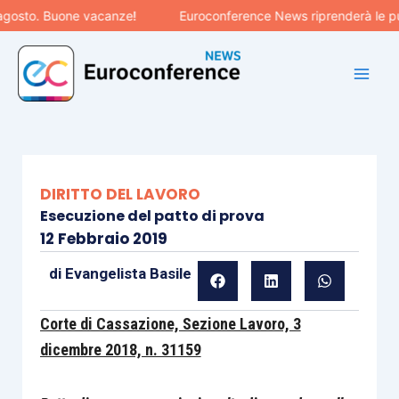
Vai
sto. Buone vacanze!
Euroconference News riprenderà le pubbli
al
contenuto
DIRITTO DEL LAVORO
Esecuzione del patto di prova
12 Febbraio 2019
di
Evangelista Basile
Corte di Cassazione, Sezione Lavoro, 3
dicembre 2018, n. 31159