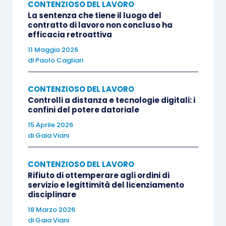
se il lavoratore ha potuto effettivamente
CONTENZIOSO DEL LAVORO
La sentenza che tiene il luogo del
dimostrare le proprie capacità rispetto alle
contratto di lavoro non concluso ha
mansioni concordate nel patto di prova. Alla luce
efficacia retroattiva
di ciò, la Cassazione conferma che nel caso di
11 Maggio 2026
di
Paolo Cagliari
specie il recesso datoriale risultava essere
illegittimo, posto che al lavoratore erano state
CONTENZIOSO DEL LAVORO
assegnate mansioni diverse da quelle indicate
Controlli a distanza e tecnologie digitali: i
nella clausola contrattuale. Tanto premesso, la
confini del potere datoriale
Corte precisa che tale circostanza non integra
15 Aprile 2026
un’ipotesi di nullità genetica del patto: tale ultima
di
Gaia Viani
ipotesi ricorre nel caso di mancata stipula del
patto di prova per iscritto, mancata
CONTENZIOSO DEL LAVORO
Rifiuto di ottemperare agli ordini di
specificazione delle mansioni da espletare o,
servizio e legittimità del licenziamento
ancora, in caso di successione di contratti, ove il
disciplinare
patto previsto nel secondo contratto risulta
18 Marzo 2026
di
Gaia Viani
essere nullo per difetto di causa. Solo in questi