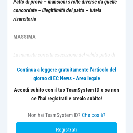
Patto di prova – mansioni svolte diverse da quelle
concordate – illegittimità del patto – tutela
risarcitoria
MASSIMA
La mancata corretta esecuzione del valido patto di
prova svolge i suoi effetti sul piano
Continua a leggere gratuitamente l'articolo del
dell’inadempimento senza generare una nullità non
giorno di EC News - Area legale
prevista. Non determina, quindi, automaticamente la
“conversione” in un rapporto a tempo indeterminato,
Accedi subito con il tuo TeamSystem ID e se non
bensì, come ogni altro inadempimento, la richiesta
ce l'hai registrati e crealo subito!
del creditore di esecuzione del patto o di
risarcimento del danno.
Non hai TeamSystem ID?
Che cos'è?
Registrati
COMMENTO