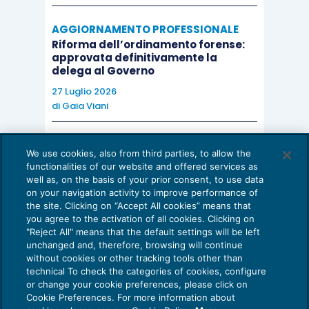
AGGIORNAMENTO PROFESSIONALE
Riforma dell’ordinamento forense:
approvata definitivamente la
delega al Governo
27 Luglio 2026
di
Gaia Viani
AI E DIGITALIZZAZIONE DELLO STUDIO
We use cookies, also from third parties, to allow the
Come evitare le allucinazioni dell’AI:
functionalities of our website and offered services as
guida per l’avvocato
well as, on the basis of your prior consent, to use data
on your navigation activity to improve performance of
24 Luglio 2026
the site. Clicking on “Accept All cookies” means that
di
Sofia Savoia
you agree to the activation of all cookies. Clicking on
"Reject All" means that the default settings will be left
unchanged and, therefore, browsing will continue
without cookies or other tracking tools other than
technical To check the categories of cookies, configure
or change your cookie preferences, please click on
Cookie Preferences. For more information about
Privacy Policy