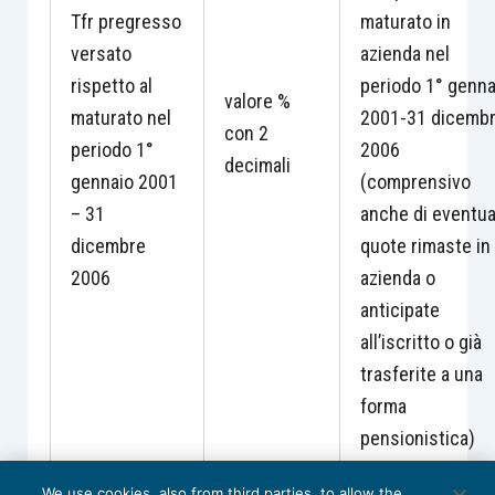
Tfr pregresso
maturato in
versato
azienda nel
rispetto al
periodo 1° genna
valore %
maturato nel
2001-31 dicemb
con 2
periodo 1°
2006
decimali
gennaio 2001
(comprensivo
– 31
anche di eventua
dicembre
quote rimaste in
2006
azienda o
anticipate
all’iscritto o già
trasferite a una
forma
pensionistica)
We use cookies, also from third parties, to allow the