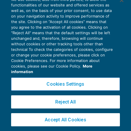
Rivalutazione
functionalities of our website and offered services as
netta
well as, on the basis of your prior consent, to use data
Bisogna indicare 
on your navigation activity to improve performance of
maturata dal
rivalutazione al
the site. Clicking on “Accept All cookies” means that
1° gennaio
you agree to the activation of all cookies. Clicking on
netto dell’impos
"Reject All" means that the default settings will be left
2001 al 31
sostitutiva 11%
unchanged and, therefore, browsing will continue
dicembre
without cookies or other tracking tools other than
technical To check the categories of cookies, configure
2006
or change your cookie preferences, please click on
Cookie Preferences. For more information about
cookies, please see our Cookie Policy.
More
Sono i mesi di
information
riferimento relati
al Tfr
Cookies Settings
Mesi di
complessivamen
da indicare
anzianità
maturato in
Reject All
in mesi
complessiva
azienda nel
periodo 1° genna
Accept All Cookies
2001-31 dicemb