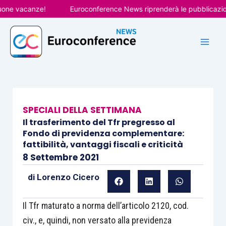
Vai
anze!
Euroconference News riprenderà le pubblicazioni il 31 
al
contenuto
SPECIALI DELLA SETTIMANA
Il trasferimento del Tfr pregresso al
Fondo di previdenza complementare:
fattibilità, vantaggi fiscali e criticità
8 Settembre 2021
di
Lorenzo Cicero
Il Tfr maturato a norma dell’articolo 2120, cod.
civ., e, quindi, non versato alla previdenza