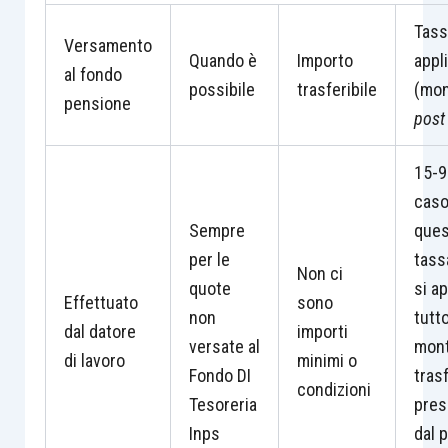
Tass
Versamento
Quando è
Importo
appl
al fondo
possibile
trasferibile
(mon
pensione
post
15-9
caso
Sempre
ques
per le
tass
Non ci
quote
si a
Effettuato
sono
non
tutto
dal datore
importi
versate al
mon
di lavoro
minimi o
Fondo DI
trasf
condizioni
Tesoreria
pres
Inps
dal 