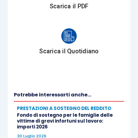
Scarica il PDF
il richiedente non abbia già inviato il
nuovo certificato medico introduttivo
valido quale domanda per l’avvio dell’
iter
di
valutazione di base ai sensi del D.Lgs. n.
62/2024.
Scarica il Quotidiano
L’Istituto informa che è attivo l’indirizzo mail
sperimentazionedisabilita@inps.it
per eventuali
richieste di supporto.
Potrebbe interessarti anche...
PRESTAZIONI A SOSTEGNO DEL REDDITO
Fondo di sostegno per le famiglie delle
vittime di gravi infortuni sul lavoro:
importi 2026
30 Luglio 2026