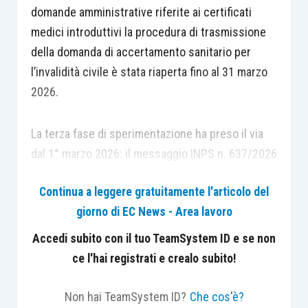
domande amministrative riferite ai certificati
medici introduttivi la procedura di trasmissione
della domanda di accertamento sanitario per
l’invalidità civile è stata riaperta fino al 31 marzo
2026.
La terza fase di sperimentazione ha preso il via
dal 1° marzo 2026: il messaggio INPS n. 637/2026
aveva individuato il 28 febbraio 2026 come
Continua a leggere gratuitamente l'articolo del
termine ultimo per la trasmissione delle domande
giorno di EC News - Area lavoro
amministrative riferite ai certificati medici
introduttivi redatti secondo le precedenti
Accedi subito con il tuo TeamSystem ID e se non
modalità. Ora, tuttavia, considerate le tempistiche
ce l'hai registrati e crealo subito!
ravvicinate tra la pubblicazione nella Gazzetta
Ufficiale del D.L. n. 19/2026 (il 19 febbraio 2026),
Non hai TeamSystem ID?
Che cos'è?