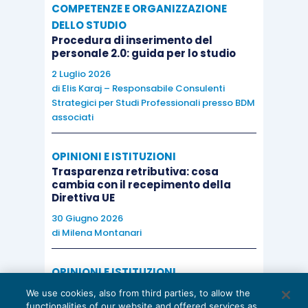
COMPETENZE E ORGANIZZAZIONE
DELLO STUDIO
Procedura di inserimento del
personale 2.0: guida per lo studio
2 Luglio 2026
di
Elis Karaj – Responsabile Consulenti
Strategici per Studi Professionali presso BDM
associati
OPINIONI E ISTITUZIONI
Trasparenza retributiva: cosa
cambia con il recepimento della
Direttiva UE
30 Giugno 2026
di
Milena Montanari
OPINIONI E ISTITUZIONI
Valorizzare il potenziale dello Studio:
We use cookies, also from third parties, to allow the
una riflessione sul futuro della
functionalities of our website and offered services as