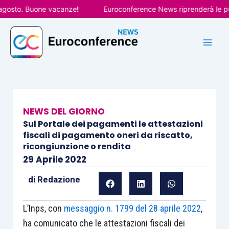
Vai
osto. Buone vacanze!
Euroconference News riprenderà le pubbl
al
contenuto
NEWS DEL GIORNO
Sul Portale dei pagamenti le attestazioni
fiscali di pagamento oneri da riscatto,
ricongiunzione o rendita
29 Aprile 2022
di
Redazione
L’Inps, con
messaggio n. 1799 del 28 aprile 2022
,
ha comunicato che le attestazioni fiscali dei