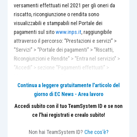
versamenti effettuati nel 2021 per gli oneri da
riscatto, ricongiunzione o rendita sono
visualizzabili e stampabili nel Portale dei
pagamenti sul sito
www.inps.it
, raggiungibile
attraverso il percorso: “Prestazioni e servizi” >
“Servizi” > “Portale dei pagamenti” > “Riscatti,
Ricongiunzioni e Rendite” > “Entra nel servizio” >
“Accedi” > sezione “Pagamenti effettuati” >
“Stampa attestazione”.
Continua a leggere gratuitamente l'articolo del
giorno di EC News - Area lavoro
L’accesso con codice fiscale e numero pratica (di
8 cifre) consente di visualizzare e stampare
Accedi subito con il tuo TeamSystem ID e se non
l’attestazione fiscale relativa a una singola
ce l'hai registrati e crealo subito!
pratica di riscatto, ricongiunzione o rendita;
l’autenticazione mediante Spid almeno di livello 2,
Non hai TeamSystem ID?
Che cos'è?