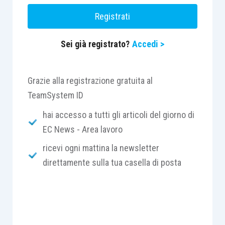
Cns o Cie consente di visualizzare e stampare
Registrati
l’attestazione fiscale relativa a una o più pratiche
di riscatto, ricongiunzione e rendita.
Sei già registrato?
Accedi >
Grazie alla registrazione gratuita al
Centro Studi Lavoro e Previdenza – Euroconference
TeamSystem ID
ti consiglia:
hai accesso a tutti gli articoli del giorno di
EC News - Area lavoro
ricevi ogni mattina la newsletter
direttamente sulla tua casella di posta