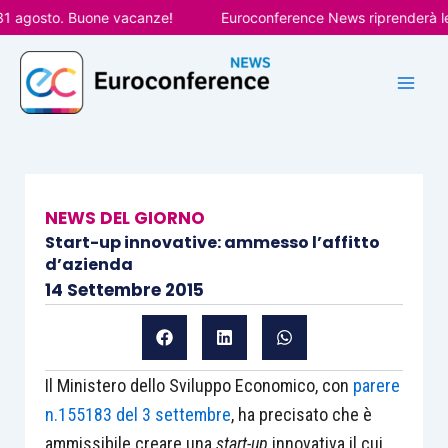
Vai
agosto. Buone vacanze!
Euroconference News riprenderà le pub
al
contenuto
NEWS DEL GIORNO
Start-up innovative: ammesso l’affitto
d’azienda
14 Settembre 2015
Il Ministero dello Sviluppo Economico, con
parere
n.155183 del 3 settembre
, ha precisato che è
ammissibile creare una
start-up
innovativa il cui