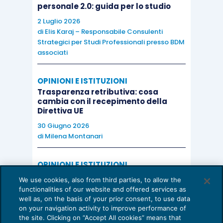
personale 2.0: guida per lo studio
2 Luglio 2026
di
Elis Karaj – Responsabile Consulenti
Strategici per Studi Professionali presso BDM
associati
OPINIONI E ISTITUZIONI
Trasparenza retributiva: cosa
cambia con il recepimento della
Direttiva UE
30 Giugno 2026
di
Milena Montanari
OPINIONI E ISTITUZIONI
Valorizzare il potenziale dello Studio:
We use cookies, also from third parties, to allow the
una riflessione sul futuro della
functionalities of our website and offered services as
consulenza del lavoro
well as, on the basis of your prior consent, to use data
on your navigation activity to improve performance of
15 Giugno 2026
the site. Clicking on “Accept All cookies” means that
di
Milena Montanari