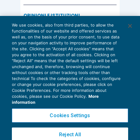
OPINIONI E ISTITUZIONI
Valorizzare il potenziale dello Studio:
We use cookies, also from third parties, to allow the
una riflessione sul futuro della
functionalities of our website and offered services as
consulenza del lavoro
well as, on the basis of your prior consent, to use data
on your navigation activity to improve performance of
15 Giugno 2026
the site. Clicking on “Accept All cookies” means that
di
Milena Montanari
you agree to the activation of all cookies. Clicking on
"Reject All" means that the default settings will be left
unchanged and, therefore, browsing will continue
without cookies or other tracking tools other than
technical To check the categories of cookies, configure
or change your cookie preferences, please click on
Cookie Preferences. For more information about
Privacy Policy
cookies, please see our Cookie Policy.
More
Cookie Policy
information
Euroconference NEWS è una testata registrata al Tribunale di Milano Reg. n. 8556/2026
Cookies Settings
Direttore responsabile Sandro Cerato
Copyright 2016 ©
Gruppo Euroconference S.p.A.
v2.32.2
Reject All
Piazza Luigi Einaudi, 10N01 - 20124 Milano - info@ecnews.it