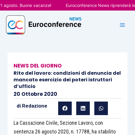
Vai
agosto. Buone vacanze!
Euroconference News riprenderà le pubb
al
contenuto
NEWS DEL GIORNO
Rito del lavoro: condizioni di denuncia del
mancato esercizio dei poteri istruttori
d’ufficio
20 Ottobre 2020
di
Redazione
La Cassazione Civile, Sezione Lavoro, con
sentenza 26 agosto 2020, n. 17788, ha stabilito