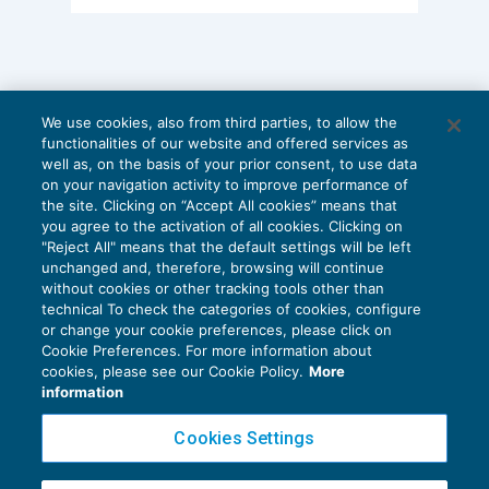
We use cookies, also from third parties, to allow the
functionalities of our website and offered services as
well as, on the basis of your prior consent, to use data
on your navigation activity to improve performance of
the site. Clicking on “Accept All cookies” means that
you agree to the activation of all cookies. Clicking on
"Reject All" means that the default settings will be left
unchanged and, therefore, browsing will continue
without cookies or other tracking tools other than
technical To check the categories of cookies, configure
or change your cookie preferences, please click on
Cookie Preferences. For more information about
Privacy Policy
cookies, please see our Cookie Policy.
More
Cookie Policy
information
Euroconference NEWS è una testata registrata al Tribunale di Milano Reg. n. 8556/2026
Cookies Settings
Direttore responsabile Sandro Cerato
Copyright 2016 ©
Gruppo Euroconference S.p.A.
v2.32.4