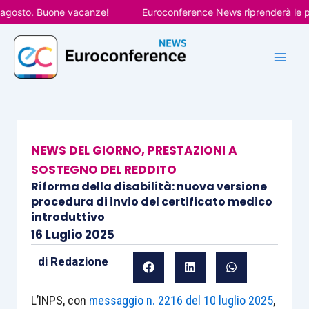
Vai
sto. Buone vacanze!
Euroconference News riprenderà le pubbli
al
contenuto
NEWS DEL GIORNO
,
PRESTAZIONI A
SOSTEGNO DEL REDDITO
Riforma della disabilità: nuova versione
procedura di invio del certificato medico
introduttivo
16 Luglio 2025
di
Redazione
L’INPS, con
messaggio n. 2216 del 10 luglio 2025
,