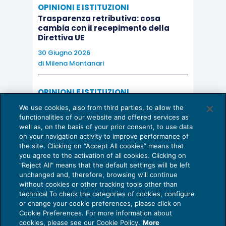
OPINIONI E ISTITUZIONI
Trasparenza retributiva: cosa
cambia con il recepimento della
Direttiva UE
30 Giugno 2026
di
Milena Montanari
OPINIONI E ISTITUZIONI
Valorizzare il potenziale dello Studio:
We use cookies, also from third parties, to allow the
una riflessione sul futuro della
functionalities of our website and offered services as
consulenza del lavoro
well as, on the basis of your prior consent, to use data
on your navigation activity to improve performance of
15 Giugno 2026
the site. Clicking on “Accept All cookies” means that
di
Milena Montanari
you agree to the activation of all cookies. Clicking on
"Reject All" means that the default settings will be left
unchanged and, therefore, browsing will continue
without cookies or other tracking tools other than
technical To check the categories of cookies, configure
or change your cookie preferences, please click on
Cookie Preferences. For more information about
Privacy Policy
cookies, please see our Cookie Policy.
More