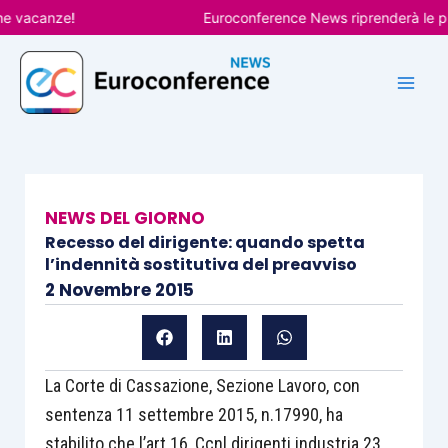
Vai
acanze!
Euroconference News riprenderà le pubbli
al
contenuto
NEWS DEL GIORNO
Recesso del dirigente: quando spetta
l’indennità sostitutiva del preavviso
2 Novembre 2015
La Corte di Cassazione, Sezione Lavoro, con
sentenza 11 settembre 2015, n.17990, ha
stabilito che l’art.16, Ccnl dirigenti industria 23