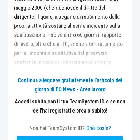
maggio 2000 (che riconosce il diritto del
dirigente, il quale, a seguito di mutamento della
propria attività sostanzialmente incidente sulla
sua posizione, risolva entro 60 giorni il rapporto
di lavoro, oltre che al Tfr, anche a un trattamento
pari all’indennità sostitutiva del preavviso
spettante in caso di licenziamento) integra
un’autonoma e diversa ipotesi di recesso, per il
solo effetto del “
mutamento della propria attività
Continua a leggere gratuitamente l'articolo del
sostanzialmente incidente sulle sue posizioni
” nella
giorno di EC News - Area lavoro
sua giuridica ricorrenza obiettiva, rispetto alla
Accedi subito con il tuo TeamSystem ID e se non
giusta causa di recesso eventualmente integrata
ce l'hai registrati e crealo subito!
dal demansionamento vietato del dirigente.
Non hai TeamSystem ID?
Che cos'è?