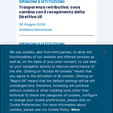
OPINIONI E ISTITUZIONI
Trasparenza retributiva: cosa
cambia con il recepimento della
Direttiva UE
30 Giugno 2026
di
Milena Montanari
OPINIONI E ISTITUZIONI
Valorizzare il potenziale dello Studio:
We use cookies, also from third parties, to allow the
una riflessione sul futuro della
functionalities of our website and offered services as
consulenza del lavoro
well as, on the basis of your prior consent, to use data
on your navigation activity to improve performance of
15 Giugno 2026
the site. Clicking on “Accept All cookies” means that
di
Milena Montanari
you agree to the activation of all cookies. Clicking on
"Reject All" means that the default settings will be left
unchanged and, therefore, browsing will continue
without cookies or other tracking tools other than
technical To check the categories of cookies, configure
or change your cookie preferences, please click on
Cookie Preferences. For more information about
Privacy Policy
cookies, please see our Cookie Policy.
More
Cookie Policy