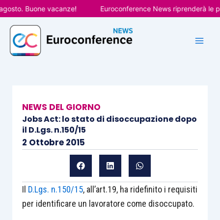
Vai
osto. Buone vacanze!
Euroconference News riprenderà le pubbli
al
contenuto
NEWS DEL GIORNO
Jobs Act: lo stato di disoccupazione dopo
il D.Lgs. n.150/15
2 Ottobre 2015
Il
D.Lgs. n.150/15
, all’art.19, ha ridefinito i requisiti
per identificare un lavoratore come disoccupato.