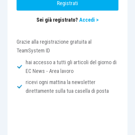
Registrati
mesi. Allo scopo di evitare l’ingiustificata
registrazione come disoccupato da parte di
Sei già registrato?
Accedi >
soggetti non disponibili allo svolgimento
dell’attività lavorativa, a decorrere dalla data di
entrata in vigore del presente decreto le norme
Grazie alla registrazione gratuita al
nazionali o regionali ed i regolamenti comunali
TeamSystem ID
che condizionano prestazioni di carattere sociale
hai accesso a tutti gli articoli del giorno di
allo stato di disoccupazione si intendono riferite
EC News - Area lavoro
alla condizione di non occupazione.
ricevi ogni mattina la newsletter
direttamente sulla tua casella di posta