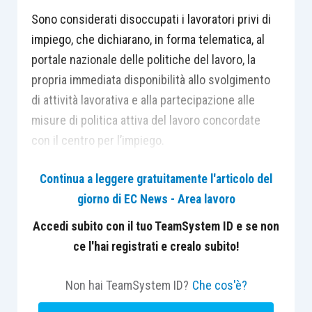
Sono considerati disoccupati i lavoratori privi di
impiego, che dichiarano, in forma telematica, al
portale nazionale delle politiche del lavoro, la
propria immediata disponibilità allo svolgimento
di attività lavorativa e alla partecipazione alle
misure di politica attiva del lavoro concordate
con il centro per l’impiego.
Continua a leggere gratuitamente l'articolo del
La dichiarazione può essere presentata in
giorno di EC News - Area lavoro
pendenza del preavviso di licenziamento: in tal
caso i lavoratori si considerano a rischio di
Accedi subito con il tuo TeamSystem ID e se non
disoccupazione.
ce l'hai registrati e crealo subito!
Lo stato di disoccupazione è sospeso in caso di
Non hai TeamSystem ID?
Che cos'è?
rapporto di lavoro subordinato di durata fino a sei