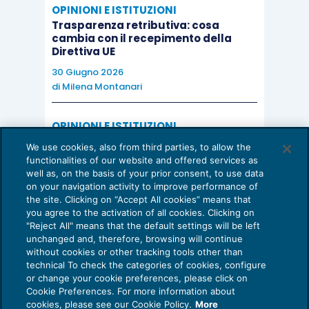
OPINIONI E ISTITUZIONI
Trasparenza retributiva: cosa
cambia con il recepimento della
Direttiva UE
30 Giugno 2026
di
Milena Montanari
OPINIONI E ISTITUZIONI
Valorizzare il potenziale dello Studio:
We use cookies, also from third parties, to allow the
una riflessione sul futuro della
functionalities of our website and offered services as
consulenza del lavoro
well as, on the basis of your prior consent, to use data
on your navigation activity to improve performance of
15 Giugno 2026
the site. Clicking on “Accept All cookies” means that
di
Milena Montanari
you agree to the activation of all cookies. Clicking on
"Reject All" means that the default settings will be left
unchanged and, therefore, browsing will continue
without cookies or other tracking tools other than
technical To check the categories of cookies, configure
or change your cookie preferences, please click on
Cookie Preferences. For more information about
Privacy Policy
cookies, please see our Cookie Policy.
More