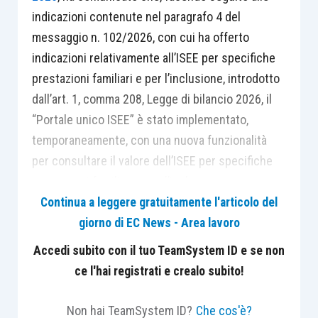
indicazioni contenute nel paragrafo 4 del
messaggio n. 102/2026, con cui ha offerto
indicazioni relativamente all’ISEE per specifiche
prestazioni familiari e per l’inclusione, introdotto
dall’art. 1, comma 208, Legge di bilancio 2026, il
“Portale unico ISEE” è stato implementato,
temporaneamente, con una nuova funzionalità
per consultare il valore dell’ISEE per specifiche
prestazioni familiari e per l’inclusione.
Continua a leggere gratuitamente l'articolo del
giorno di EC News - Area lavoro
La funzione di consultazione è raggiungibile dal
sito
www.inps.it
, autenticandosi con la propria
Accedi subito con il tuo TeamSystem ID e se non
identità digitale (SPID di almeno livello 2, CIE 3.0,
ce l'hai registrati e crealo subito!
CNS ed eIDAS), al percorso: “Sostegni, Sussidi e
Indennità” > “Esplora Sostegni, Sussidi e
Non hai TeamSystem ID?
Che cos'è?