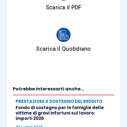
effettuare con D.D. del Ministero del Lavoro, di
Scarica il PDF
concerto con il MEF, l’Istituto aggiornerà
automaticamente l’attestazione ISEE di tutte le
DSU presentate a decorrere dal 1° gennaio 2026
con il valore dell’ISEE per prestazioni familiari e
per l’inclusione e, contestualmente, chiuderà la
Scarica il Quotidiano
funzione di consultazione in oggetto.
Potrebbe interessarti anche...
PRESTAZIONI A SOSTEGNO DEL REDDITO
Fondo di sostegno per le famiglie delle
vittime di gravi infortuni sul lavoro:
importi 2026
30 Luglio 2026