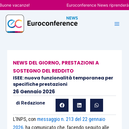
Vai
ne vacanze!
Euroconference News riprenderà le pu
al
contenuto
NEWS DEL GIORNO
,
PRESTAZIONI A
SOSTEGNO DEL REDDITO
ISEE: nuova funzionalità temporanea per
specifiche prestazioni
26 Gennaio 2026
di
Redazione
L’INPS, con
messaggio n. 213 del 22 gennaio
2026
, ha comunicato che, facendo seguito alle