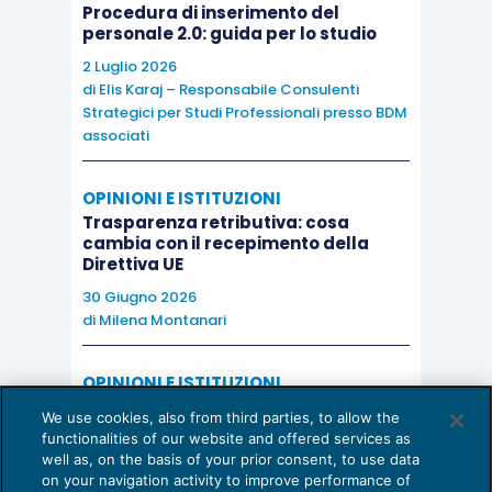
Procedura di inserimento del
personale 2.0: guida per lo studio
2 Luglio 2026
di
Elis Karaj – Responsabile Consulenti
Strategici per Studi Professionali presso BDM
associati
OPINIONI E ISTITUZIONI
Trasparenza retributiva: cosa
cambia con il recepimento della
Direttiva UE
30 Giugno 2026
di
Milena Montanari
OPINIONI E ISTITUZIONI
Valorizzare il potenziale dello Studio:
We use cookies, also from third parties, to allow the
una riflessione sul futuro della
functionalities of our website and offered services as
consulenza del lavoro
well as, on the basis of your prior consent, to use data
on your navigation activity to improve performance of
15 Giugno 2026