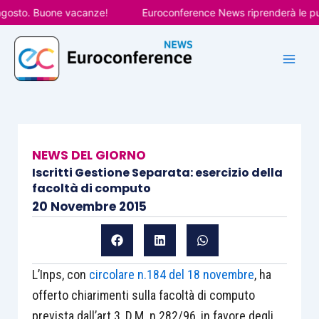
Vai
sto. Buone vacanze!
Euroconference News riprenderà le pubblic
al
contenuto
NEWS DEL GIORNO
Iscritti Gestione Separata: esercizio della
facoltà di computo
20 Novembre 2015
L’Inps, con
circolare n.184 del 18 novembre
, ha
offerto chiarimenti sulla facoltà di computo
prevista dall’art.3, D.M. n.282/96, in favore degli