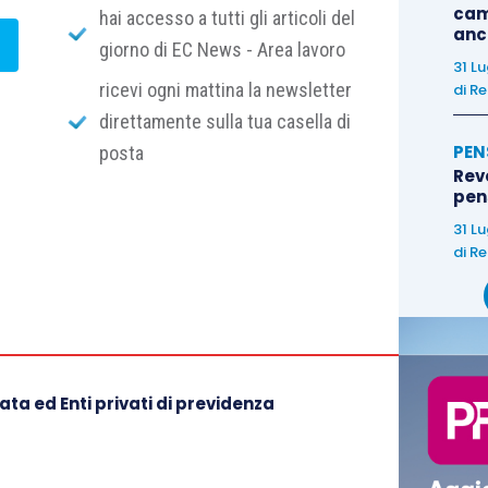
cam
hai accesso a tutti gli articoli del
anc
giorno di EC News - Area lavoro
31 L
ricevi ogni mattina la newsletter
di
Re
direttamente sulla tua casella di
nference ti consiglia:
PEN
posta
Rev
pens
31 L
di
Re
ta ed Enti privati di previdenza