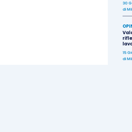
30 G
di
Mi
OPI
Valo
rifl
lav
15 G
di
Mi