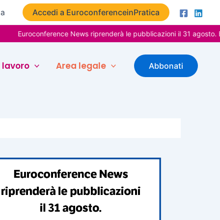
ta
Accedi a EuroconferenceinPratica
oconference News riprenderà le pubblicazioni il 31 agosto. Buone va
 lavoro
Area legale
Abbonati