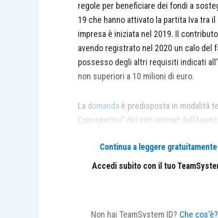
regole per beneficiare dei fondi a soste
19 che hanno attivato la partita Iva tra il
impresa è iniziata nel 2019. Il contributo
avendo registrato nel 2020 un calo del f
possesso degli altri requisiti indicati all’
non superiori a 10 milioni di euro.
La
domanda
è predisposta in modalità te
Corrispettivi” del sito
internet
dell’Agenzi
effettuato anche tramite intermediario, 
Continua a leggere gratuitamente l
previsto nella misura massima di 1.000 eu
complessivo di spesa stabilito per norm
Accedi subito con il tuo TeamSystem 
alle istanze accolte. Inoltre, il richiede
valore totale del contributo come accred
intestato o, in alternativa, come credit
Non hai TeamSystem ID?
Che cos'è