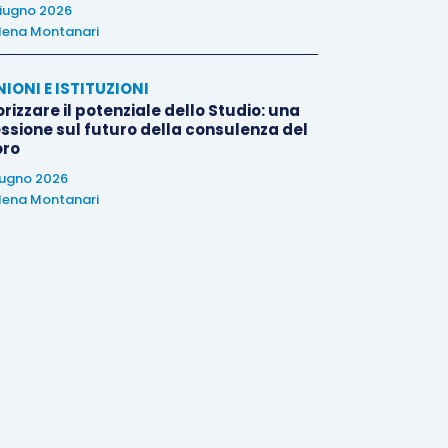
iugno 2026
lena Montanari
NIONI E ISTITUZIONI
rizzare il potenziale dello Studio: una
essione sul futuro della consulenza del
oro
iugno 2026
lena Montanari