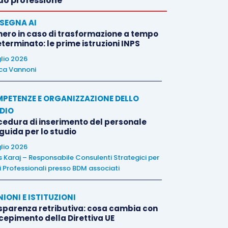
o professione
SEGNA AI
nero in caso di trasformazione a tempo
terminato: le prime istruzioni INPS
glio 2026
ca Vannoni
PETENZE E ORGANIZZAZIONE DELLO
DIO
cedura di inserimento del personale
 guida per lo studio
glio 2026
is Karaj – Responsabile Consulenti Strategici per
i Professionali presso BDM associati
NIONI E ISTITUZIONI
sparenza retributiva: cosa cambia con
ecepimento della Direttiva UE