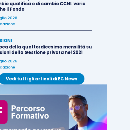
bio qualifica o di cambio CCNL varia
he il Fondo
uglio 2026
dazione
SIONI
oca della quattordicesima mensilità su
ioni della Gestione privata nel 2021
uglio 2026
dazione
Vedi tutti gli articoli di EC News