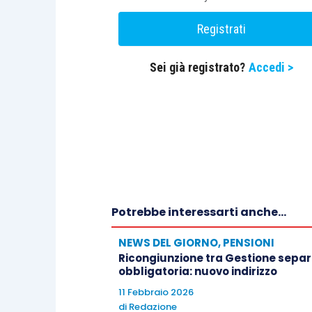
modello F24.
Registrati
Sei già registrato?
Accedi >
Centro Studi Lavoro e Previdenza – Euroco
Potrebbe interessarti anche...
NEWS DEL GIORNO
,
PENSIONI
Ricongiunzione tra Gestione separa
obbligatoria: nuovo indirizzo
11 Febbraio 2026
di
Redazione