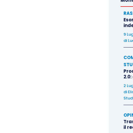
Mond
RAS
Eso
inde
9 Lu
di
Lu
COM
STU
Pro
2.0:
2 Lu
di
El
Stud
OPI
Tra
il r