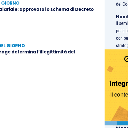
L GIORNO
del Co
salariale: approvato lo schema di Decreto
Novi
Il sem
pensio
con pa
DEL GIORNO
strateg
hage determina l’illegittimità del