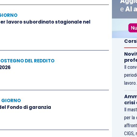
GIORNO
 per lavoro subordinato stagionale nel
Cors
Novi
prof
SOSTEGNO DEL REDDITO
 2026
Il con
period
lavoro
Ammo
L GIORNO
crisi
 del Fondo di garanzia
Il mast
per la
affront
CIGS, 