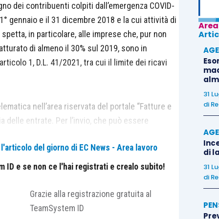
gno dei contribuenti colpiti dall’emergenza COVID-
 1° gennaio e il 31 dicembre 2018 e la cui attività di
Area
 spetta, in particolare, alle imprese che, pur non
Artic
atturato di almeno il 30% sul 2019, sono in
AGE
Eso
articolo 1, D.L. 41/2021, tra cui il limite dei ricavi
madr
alm
31 L
di
Re
lematica nell’area riservata del portale “Fatture e
a delle entrate. Per l’invio, che può essere
AGE
c’è tempo fino al 9 dicembre 2021. Il contributo è
Ince
'articolo del giorno di EC News - Area lavoro
ro; il valore dipenderà dal rapporto tra il limite
di l
a e l’ammontare complessivo dei contributi relativi
ID e se non ce l'hai registrati e crealo subito!
31 L
nte può scegliere, irrevocabilmente, se ottenere il
di
Re
ito sul conto corrente bancario o postale a lui
Grazie alla registrazione gratuita al
PEN
o d’imposta da utilizzare in compensazione tramite
TeamSystem ID
?
Pre