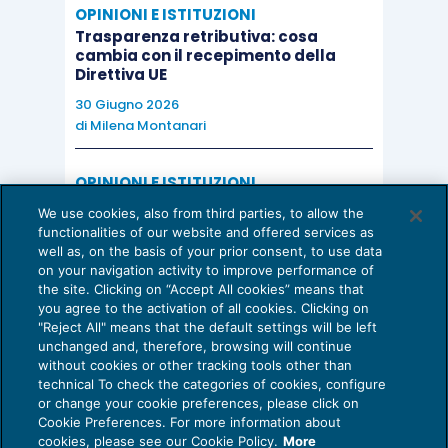
OPINIONI E ISTITUZIONI
Trasparenza retributiva: cosa
cambia con il recepimento della
Direttiva UE
30 Giugno 2026
di
Milena Montanari
OPINIONI E ISTITUZIONI
Valorizzare il potenziale dello Studio:
We use cookies, also from third parties, to allow the
una riflessione sul futuro della
functionalities of our website and offered services as
consulenza del lavoro
well as, on the basis of your prior consent, to use data
on your navigation activity to improve performance of
15 Giugno 2026
the site. Clicking on “Accept All cookies” means that
di
Milena Montanari
you agree to the activation of all cookies. Clicking on
"Reject All" means that the default settings will be left
unchanged and, therefore, browsing will continue
without cookies or other tracking tools other than
technical To check the categories of cookies, configure
or change your cookie preferences, please click on
Cookie Preferences. For more information about
Privacy Policy
cookies, please see our Cookie Policy.
More