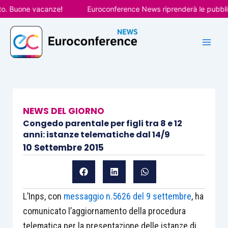
Vai
 Buone vacanze!
Euroconference News riprenderà le pubblicazi
al
contenuto
NEWS DEL GIORNO
Congedo parentale per figli tra 8 e 12
anni: istanze telematiche dal 14/9
10 Settembre 2015
L’Inps, con
messaggio n.5626 del 9 settembre
, ha
comunicato l’aggiornamento della procedura
telematica per la presentazione delle istanze di