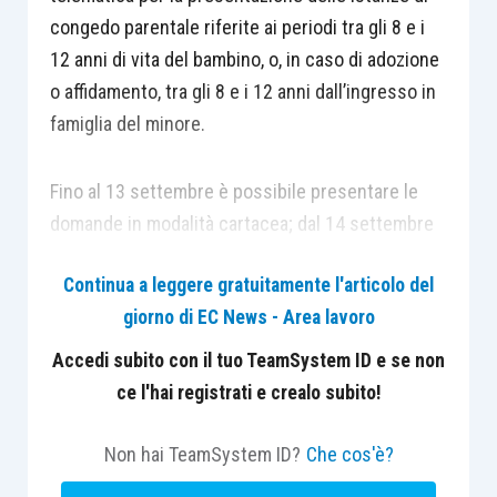
congedo parentale riferite ai periodi tra gli 8 e i
12 anni di vita del bambino, o, in caso di adozione
o affidamento, tra gli 8 e i 12 anni dall’ingresso in
famiglia del minore.
Fino al 13 settembre è possibile presentare le
domande in modalità cartacea; dal 14 settembre
saranno accettate esclusivamente le istanze
Continua a leggere gratuitamente l'articolo del
trasmesse in via telematica.
giorno di EC News - Area lavoro
Accedi subito con il tuo TeamSystem ID e se non
ce l'hai registrati e crealo subito!
Non hai TeamSystem ID?
Che cos'è?